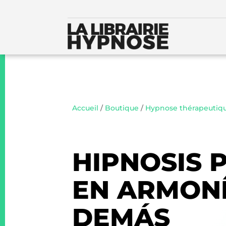
Accueil
/
Boutique
/
Hypnose thérapeutiq
HIPNOSIS 
EN ARMONÍ
DEMÁS