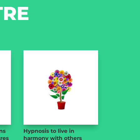
TRE
ns
Hypnosis to live in
tres
harmony with others