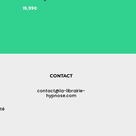
15,99
€
CONTACT
contact@la-librairie-
hypnose.com
ité