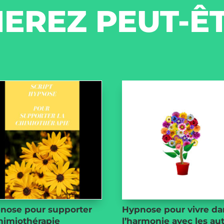
EREZ PEUT-Ê
nose pour supporter
Hypnose pour vivre da
himiothérapie
l’harmonie avec les au