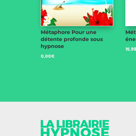
Métaphore Pour une
Mét
détente profonde sous
éne
hypnose
15,9
0,00
€