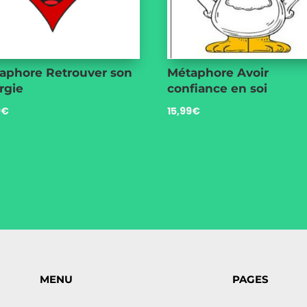
aphore Retrouver son
Métaphore Avoir
rgie
confiance en soi
9
€
15,99
€
MENU
PAGES