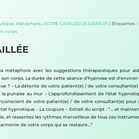
utique
,
Métaphore
,
VOTRE CATALOGUE GRATUIT
Étiquettes :
on corps
ILLÉE
 métaphore avec les suggestions thérapeutiques pour aider
s son corps. La durée de cette séance d’hypnose est d’enviro
 ? – La détente de votre patient(e) / de votre consultant(e) av
e la punaise au mur – L’approfondissement de l’état hypnotiq
inconscient de votre patient(e) / de votre consultant(e) pour 
 l’état hypnotique – La coupure – Extrait du script : “… et ma
, et ressentez les rythmes merveilleux de tous ces instrume
harmonie de votre corps qui se restaure…”