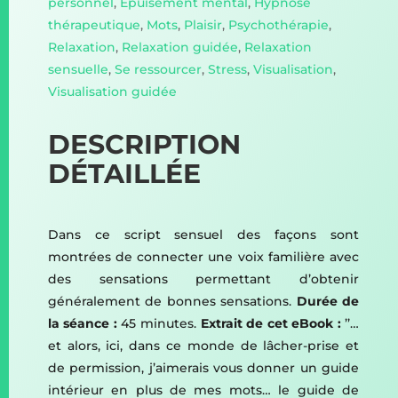
personnel
,
Epuisement mental
,
Hypnose
thérapeutique
,
Mots
,
Plaisir
,
Psychothérapie
,
Relaxation
,
Relaxation guidée
,
Relaxation
sensuelle
,
Se ressourcer
,
Stress
,
Visualisation
,
Visualisation guidée
DESCRIPTION
DÉTAILLÉE
Dans ce script sensuel des façons sont
montrées de connecter une voix familière avec
des sensations permettant d’obtenir
généralement de bonnes sensations.
Durée de
la séance :
45 minutes.
Extrait de cet eBook :
’’…
et alors, ici, dans ce monde de lâcher-prise et
de permission, j’aimerais vous donner un guide
intérieur en plus de mes mots… le guide de