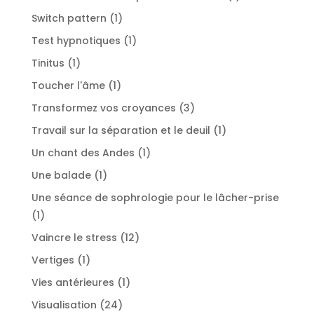
produit
1
Switch pattern
1
produit
1
Test hypnotiques
1
produit
1
Tinitus
1
produit
1
Toucher l'âme
1
produit
3
Transformez vos croyances
3
produits
1
Travail sur la séparation et le deuil
1
produit
1
Un chant des Andes
1
produit
1
Une balade
1
produit
Une séance de sophrologie pour le lâcher-prise
1
1
produit
12
Vaincre le stress
12
produits
1
Vertiges
1
produit
1
Vies antérieures
1
produit
24
Visualisation
24