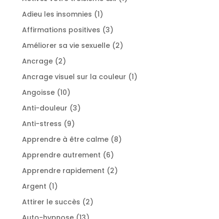
produit
1
Adieu les insomnies
1
produit
3
Affirmations positives
3
produits
2
Améliorer sa vie sexuelle
2
produits
2
Ancrage
2
produits
1
Ancrage visuel sur la couleur
1
produit
10
Angoisse
10
produits
3
Anti-douleur
3
produits
9
Anti-stress
9
produits
8
Apprendre à être calme
8
produits
6
Apprendre autrement
6
produits
2
Apprendre rapidement
2
produits
1
Argent
1
produit
2
Attirer le succès
2
produits
13
Auto-hypnose
13