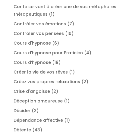
produit
Conte servant à créer une de vos métaphores
1
thérapeutiques
1
produit
7
Contrôler vos émotions
7
produits
10
Contrôler vos pensées
10
produits
6
Cours d'hypnose
6
produits
4
Cours d'hypnose pour Praticien
4
produits
19
Cours d’hypnose
19
produits
1
Créer la vie de vos rêves
1
produit
2
Créez vos propres relaxations
2
produits
2
Crise d'angoisse
2
produits
1
Déception amoureuse
1
produit
2
Décider
2
produits
1
Dépendance affective
1
produit
43
Détente
43