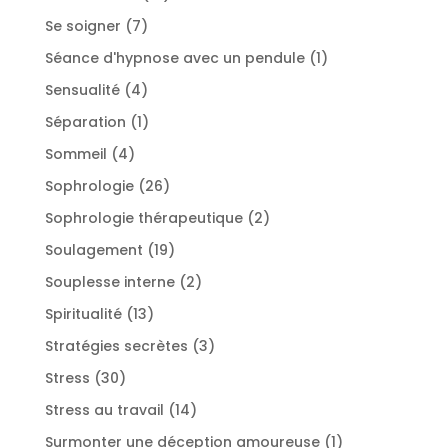
produits
7
Se soigner
7
produits
1
Séance d'hypnose avec un pendule
1
produit
4
Sensualité
4
produits
1
Séparation
1
produit
4
Sommeil
4
produits
26
Sophrologie
26
produits
2
Sophrologie thérapeutique
2
produits
19
Soulagement
19
produits
2
Souplesse interne
2
produits
13
Spiritualité
13
produits
3
Stratégies secrètes
3
produits
30
Stress
30
produits
14
Stress au travail
14
produits
1
Surmonter une déception amoureuse
1