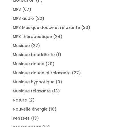
Motivation
11
produits
67
MP3
67
produits
32
MP3 audio
32
produits
30
MP3 Musique douce et relaxante
30
produits
24
MP3 thérapeutique
24
produits
27
Musique
27
produits
1
Musique bouddhiste
1
produit
20
Musique douce
20
produits
27
Musique douce et relaxante
27
produits
9
Musique hypnotique
9
produits
13
Musique relaxante
13
produits
2
Nature
2
produits
16
Nouvelle énergie
16
produits
13
Pensées
13
produits
13