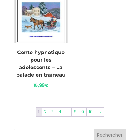
Conte hypnotique
pour les
adolescents – La
balade en traineau
15,99
€
1
2
3
4
…
8
9
10
→