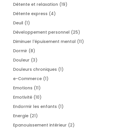
produits
19
Détente et relaxation
19
produits
4
Détente express
4
produits
1
Deuil
1
produit
25
Développement personnel
25
produits
11
Diminuer l'épuisement mental
11
produits
8
Dormir
8
produits
3
Douleur
3
produits
1
Douleurs chroniques
1
produit
1
e-Commerce
1
produit
11
Emotions
11
produits
10
Emotivité
10
produits
1
Endormir les enfants
1
produit
21
Energie
21
produits
2
Epanouissement intérieur
2