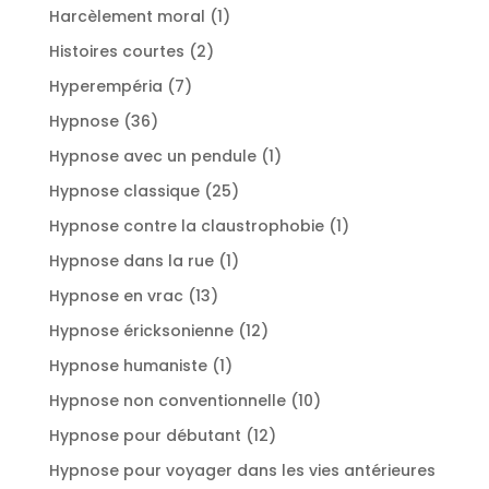
produit
1
Harcèlement moral
1
produit
2
Histoires courtes
2
produits
7
Hyperempéria
7
produits
36
Hypnose
36
produits
1
Hypnose avec un pendule
1
produit
25
Hypnose classique
25
produits
1
Hypnose contre la claustrophobie
1
produit
1
Hypnose dans la rue
1
produit
13
Hypnose en vrac
13
produits
12
Hypnose éricksonienne
12
produits
1
Hypnose humaniste
1
produit
10
Hypnose non conventionnelle
10
produits
12
Hypnose pour débutant
12
produits
Hypnose pour voyager dans les vies antérieures