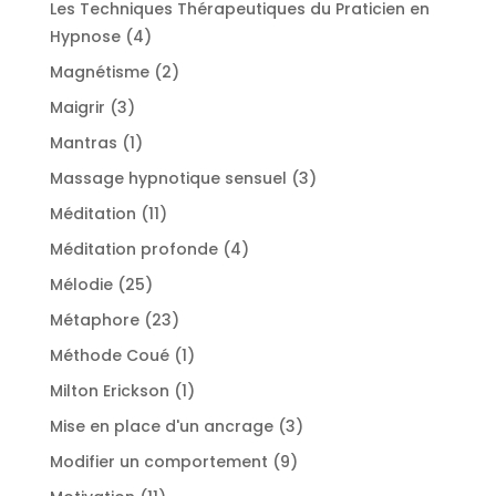
Les Techniques Thérapeutiques du Praticien en
4
Hypnose
4
produits
2
Magnétisme
2
produits
3
Maigrir
3
produits
1
Mantras
1
produit
3
Massage hypnotique sensuel
3
produits
11
Méditation
11
produits
4
Méditation profonde
4
produits
25
Mélodie
25
produits
23
Métaphore
23
produits
1
Méthode Coué
1
produit
1
Milton Erickson
1
produit
3
Mise en place d'un ancrage
3
produits
9
Modifier un comportement
9
produits
11