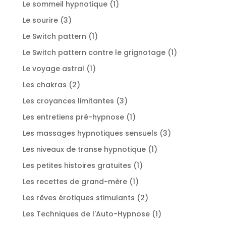
1
Le sommeil hypnotique
1
produit
3
Le sourire
3
produits
1
Le Switch pattern
1
produit
1
Le Switch pattern contre le grignotage
1
produit
1
Le voyage astral
1
produit
2
Les chakras
2
produits
3
Les croyances limitantes
3
produits
1
Les entretiens pré-hypnose
1
produit
3
Les massages hypnotiques sensuels
3
produits
1
Les niveaux de transe hypnotique
1
produit
1
Les petites histoires gratuites
1
produit
1
Les recettes de grand-mère
1
produit
2
Les rêves érotiques stimulants
2
produits
1
Les Techniques de l'Auto-Hypnose
1
produit