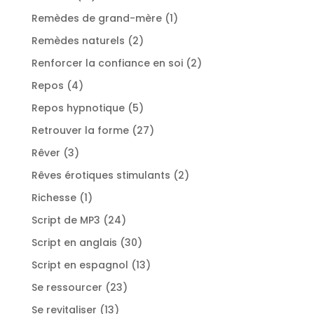
produits
1
Remèdes de grand-mère
1
produit
2
Remèdes naturels
2
produits
2
Renforcer la confiance en soi
2
produits
4
Repos
4
produits
5
Repos hypnotique
5
produits
27
Retrouver la forme
27
produits
3
Rêver
3
produits
2
Rêves érotiques stimulants
2
produits
1
Richesse
1
produit
24
Script de MP3
24
produits
30
Script en anglais
30
produits
13
Script en espagnol
13
produits
23
Se ressourcer
23
produits
13
Se revitaliser
13