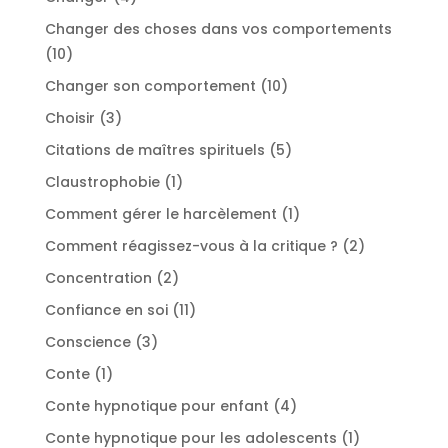
produits
Changer des choses dans vos comportements
10
10
produits
10
Changer son comportement
10
produits
3
Choisir
3
produits
5
Citations de maîtres spirituels
5
produits
1
Claustrophobie
1
produit
1
Comment gérer le harcèlement
1
produit
2
Comment réagissez-vous à la critique ?
2
produits
2
Concentration
2
produits
11
Confiance en soi
11
produits
3
Conscience
3
produits
1
Conte
1
produit
4
Conte hypnotique pour enfant
4
produits
1
Conte hypnotique pour les adolescents
1