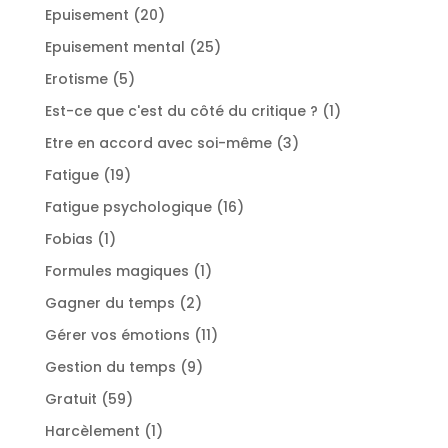
produits
20
Epuisement
20
produits
25
Epuisement mental
25
produits
5
Erotisme
5
produits
1
Est-ce que c'est du côté du critique ?
1
produit
3
Etre en accord avec soi-même
3
produits
19
Fatigue
19
produits
16
Fatigue psychologique
16
produits
1
Fobias
1
produit
1
Formules magiques
1
produit
2
Gagner du temps
2
produits
11
Gérer vos émotions
11
produits
9
Gestion du temps
9
produits
59
Gratuit
59
produits
1
Harcèlement
1