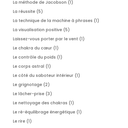
1
La méthode de Jacobson
1
produit
5
La réussite
5
produits
1
La technique de la machine à phrases
1
produit
5
La visualisation positive
5
produits
1
Laissez-vous porter par le vent
1
produit
1
Le chakra du cœur
1
produit
1
Le contrôle du poids
1
produit
1
Le corps astral
1
produit
1
Le côté du saboteur intérieur
1
produit
2
Le grignotage
2
produits
3
Le lâcher-prise
3
produits
1
Le nettoyage des chakras
1
produit
1
Le ré-équilibrage énergétique
1
produit
1
Le rire
1
produit