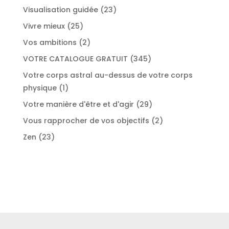
produits
23
Visualisation guidée
23
produits
25
Vivre mieux
25
produits
2
Vos ambitions
2
produits
345
VOTRE CATALOGUE GRATUIT
345
produits
Votre corps astral au-dessus de votre corps
1
physique
1
produit
29
Votre manière d'être et d'agir
29
produits
2
Vous rapprocher de vos objectifs
2
produits
23
Zen
23
produits