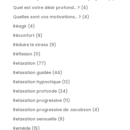
produit
4
Quel est votre désir profond... ?
4
produits
4
Quelles sont vos motivations... ?
4
produits
4
Réagir
4
produits
9
Réconfort
9
produits
9
Réduire le stress
9
produits
11
Réflexion
11
produits
77
Relaxation
77
produits
44
Relaxation guidée
44
produits
12
Relaxation hypnotique
12
produits
24
Relaxation profonde
24
produits
11
Relaxation progressive
11
produits
4
Relaxation progressive de Jacobson
4
produits
9
Relaxation sensuelle
9
produits
15
Remède
15