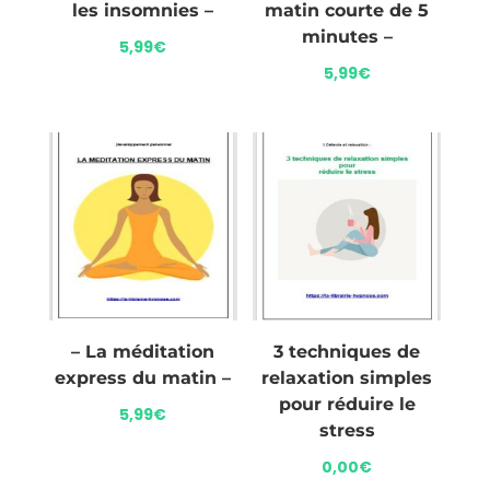
les insomnies –
matin courte de 5
minutes –
5,99
€
5,99
€
– La méditation
3 techniques de
express du matin –
relaxation simples
pour réduire le
5,99
€
stress
0,00
€