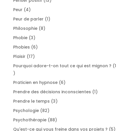
Penser positif
13
produits
4
Peur
4
produits
1
Peur de parler
1
produit
8
Philosophie
8
produits
3
Phobie
3
produits
6
Phobies
6
produits
17
Plaisir
17
produits
Pourquoi adore-t-on tout ce qui est mignon ?
1
1
produit
6
Praticien en hypnose
6
produits
1
Prendre des décisions inconscientes
1
produit
3
Prendre le temps
3
produits
82
Psychologie
82
produits
88
Psychothérapie
88
produits
5
Qu'est-ce qui vous freine dans vos projets ?
5