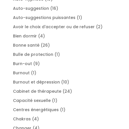
produits
16
Auto-suggestion
16
produits
1
Auto-suggestions puissantes
1
produit
2
Avoir le choix d'accepter ou de refuser
2
produits
4
Bien dormir
4
produits
26
Bonne santé
26
produits
1
Bulle de protection
1
produit
9
Burn-out
9
produits
1
Burnout
1
produit
10
Burnout et dépression
10
produits
24
Cabinet de thérapeute
24
produits
1
Capacité sexuelle
1
produit
1
Centres énergétiques
1
produit
4
Chakras
4
produits
4
Changer
4