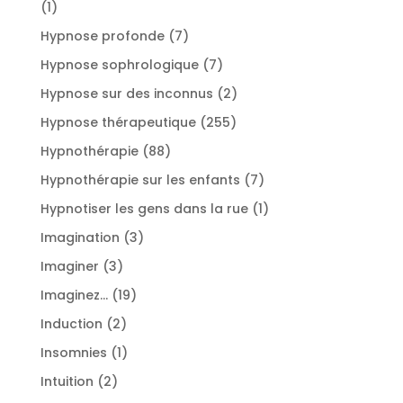
1
1
produit
7
Hypnose profonde
7
produits
7
Hypnose sophrologique
7
produits
2
Hypnose sur des inconnus
2
produits
255
Hypnose thérapeutique
255
produits
88
Hypnothérapie
88
produits
7
Hypnothérapie sur les enfants
7
produits
1
Hypnotiser les gens dans la rue
1
produit
3
Imagination
3
produits
3
Imaginer
3
produits
19
Imaginez...
19
produits
2
Induction
2
produits
1
Insomnies
1
produit
2
Intuition
2
produits