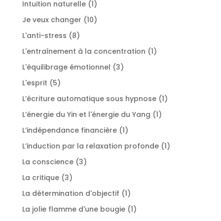
1
Intuition naturelle
1
produit
10
Je veux changer
10
produits
8
L'anti-stress
8
produits
1
L'entraînement à la concentration
1
produit
3
L'équilibrage émotionnel
3
produits
5
L'esprit
5
produits
1
L’écriture automatique sous hypnose
1
produit
1
L’énergie du Yin et l'énergie du Yang
1
produit
1
L’indépendance financière
1
produit
1
L’induction par la relaxation profonde
1
produit
3
La conscience
3
produits
3
La critique
3
produits
1
La détermination d'objectif
1
produit
1
La jolie flamme d'une bougie
1
produit