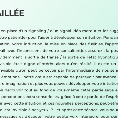
ILLÉE
 en place d’un signaling / d’un signal idéo-moteur et les sug
otre patient(e) pour l’aider à développer son intuition. Pendan
lation, votre induction, la mise en place des fusibles, l’ap
ravail avec l’inconscient de votre consultant(e), assurez : la p
idemment la sortie de transe / la sortie de l’état hypnotique
ble était digne d’intérêt, alors qu’en réalité, il existe u
visible qu’on peut percevoir par l’intermédiaire de nos sens
s émotions… notre cœur est capable de percevoir par avance 
 votre imagination et plus vous pouvez développer votre intuit
oir découvrir tout au fond de vous-même cette partie sage e
perceptions extra-sensorielles, grâce à cette partie de l’esp
 avec cette intuition et ces nouvelles perceptions, peut-êtr
iel est invisible à nos yeux…?… et après cette séance, vous po
essages et d’écouter votre petite voix intérieure pour perc