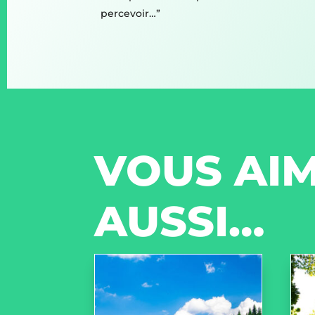
percevoir…”
VOUS AIM
AUSSI…