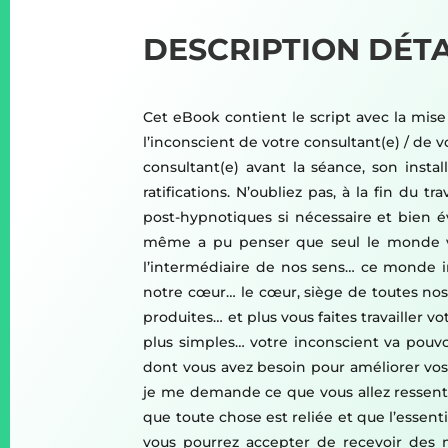
DESCRIPTION DÉTA
Cet eBook contient le script avec la mise
l’inconscient de votre consultant(e) / de v
consultant(e) avant la séance, son instal
ratifications. N’oubliez pas, à la fin du t
post-hypnotiques si nécessaire et bien év
même a pu penser que seul le monde visi
l’intermédiaire de nos sens… ce monde in
notre cœur… le cœur, siège de toutes no
produites… et plus vous faites travailler
plus simples… votre inconscient va pouv
dont vous avez besoin pour améliorer vos 
je me demande ce que vous allez ressentir
que toute chose est reliée et que l’essent
vous pourrez accepter de recevoir des m