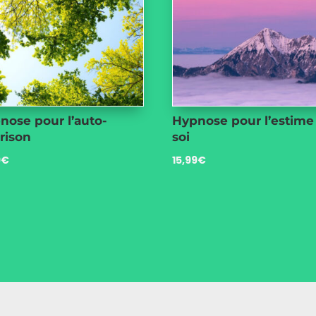
nose pour l’auto-
Hypnose pour l’estime
́rison
soi
9
€
15,99
€