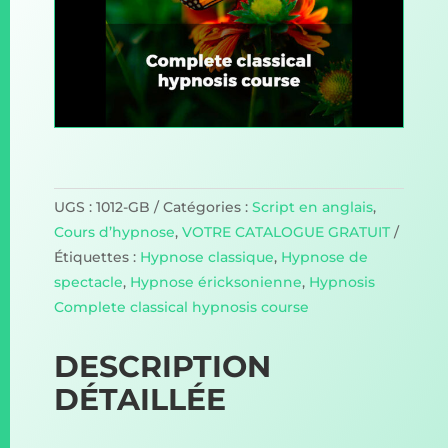
UGS :
1012-GB
Catégories :
Script en anglais
,
Cours d’hypnose
,
VOTRE CATALOGUE GRATUIT
Étiquettes :
Hypnose classique
,
Hypnose de
spectacle
,
Hypnose éricksonienne
,
Hypnosis
Complete classical hypnosis course
DESCRIPTION
DÉTAILLÉE