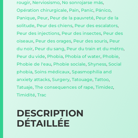
rougir
,
Nerviosismo
,
No sonrojarse más
,
Opération chirurgicale
,
Pain
,
Panic
,
Pánico
,
Panique
,
Peur
,
Peur de la pauvreté
,
Peur de la
solitude
,
Peur des chiens
,
Peur des escalators
,
Peur des injections
,
Peur des insectes
,
Peur des
oiseaux
,
Peur des orages
,
Peur des souris
,
Peur
du noir
,
Peur du sang
,
Peur du train et du métro
,
Peur du vide
,
Phobia
,
Phobia of water
,
Phobie
,
Phobie de l'eau
,
Phobie sociale
,
Shyness
,
Social
phobia
,
Soins médicaux
,
Spasmophilia and
anxiety attacks
,
Surgery
,
Tatouage
,
Tattoo
,
Tatuaje
,
The consequences of rape
,
Timidez
,
Timidité
,
Trac
DESCRIPTION
DÉTAILLÉE