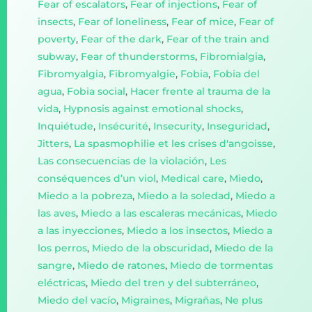
Fear of escalators
,
Fear of injections
,
Fear of
insects
,
Fear of loneliness
,
Fear of mice
,
Fear of
poverty
,
Fear of the dark
,
Fear of the train and
subway
,
Fear of thunderstorms
,
Fibromialgia
,
Fibromyalgia
,
Fibromyalgie
,
Fobia
,
Fobia del
agua
,
Fobia social
,
Hacer frente al trauma de la
vida
,
Hypnosis against emotional shocks
,
Inquiétude
,
Insécurité
,
Insecurity
,
Inseguridad
,
Jitters
,
La spasmophilie et les crises d'angoisse
,
Las consecuencias de la violación
,
Les
conséquences d’un viol
,
Medical care
,
Miedo
,
Miedo a la pobreza
,
Miedo a la soledad
,
Miedo a
las aves
,
Miedo a las escaleras mecánicas
,
Miedo
a las inyecciones
,
Miedo a los insectos
,
Miedo a
los perros
,
Miedo de la obscuridad
,
Miedo de la
sangre
,
Miedo de ratones
,
Miedo de tormentas
eléctricas
,
Miedo del tren y del subterráneo
,
Miedo del vacío
,
Migraines
,
Migrañas
,
Ne plus