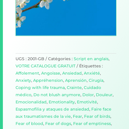
UGS :
2001-GB
Catégories :
Script en anglais
,
VOTRE CATALOGUE GRATUIT
Étiquettes :
Affolement
,
Angoisse
,
Ansiedad
,
Anxiété
,
Anxiety
,
Appréhension
,
Aprensión
,
Cirugía
,
Coping with life trauma
,
Crainte
,
Cuidado
médico
,
Do not blush anymore
,
Dolor
,
Douleur
,
Emocionalidad
,
Emotionality
,
Emotivité
,
Espasmofilia y ataques de ansiedad
,
Faire face
aux traumatismes de la vie
,
Fear
,
Fear of birds
,
Fear of blood
,
Fear of dogs
,
Fear of emptiness
,