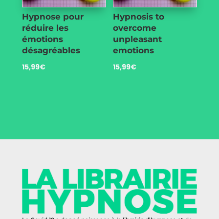
Hypnose pour
Hypnosis to
réduire les
overcome
émotions
unpleasant
désagréables
emotions
15,99
€
15,99
€