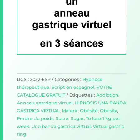
UGS :
2032-ESP
Catégories :
Hypnose
thérapeutique
,
Script en espagnol
,
VOTRE
CATALOGUE GRATUIT
Étiquettes :
Addiction
,
Anneau gastrique virtuel
,
HIPNOSIS UNA BANDA
GÁSTRICA VIRTUAL
,
Maigrir
,
Obésité
,
Obesity
,
Perdre du poids
,
Sucre
,
Sugar
,
To lose 1 kg per
week
,
Una banda gastrica virtual
,
Virtual gastric
ring