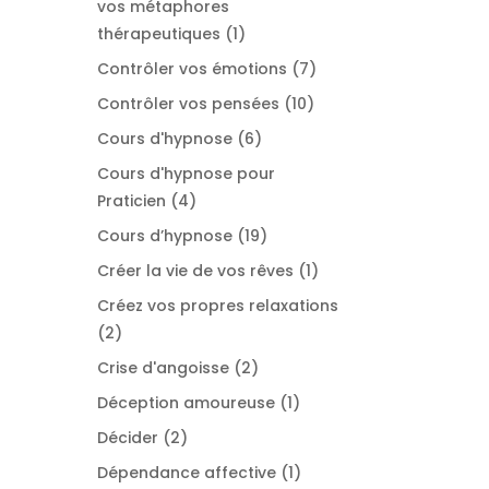
vos métaphores
1
thérapeutiques
1
produit
7
Contrôler vos émotions
7
produits
10
Contrôler vos pensées
10
produits
6
Cours d'hypnose
6
produits
Cours d'hypnose pour
4
Praticien
4
produits
19
Cours d’hypnose
19
produits
1
Créer la vie de vos rêves
1
produit
Créez vos propres relaxations
2
2
produits
2
Crise d'angoisse
2
produits
1
Déception amoureuse
1
produit
2
Décider
2
produits
1
Dépendance affective
1