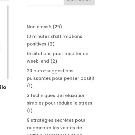
29
Non classé
29
produits
10 minutes d'affirmations
2
positives
2
produits
15 citations pour méditer ce
2
week-end
2
produits
20 auto-suggestions
puissantes pour penser positif
1
1
ilo
produit
3 techniques de relaxation
simples pour réduire le stress
1
1
produit
9 stratégies secrètes pour
augmenter les ventes de