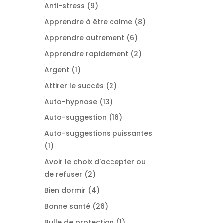
produits
9
Anti-stress
9
produits
8
Apprendre à être calme
8
produits
6
Apprendre autrement
6
produits
2
Apprendre rapidement
2
produits
1
Argent
1
produit
2
Attirer le succès
2
produits
13
Auto-hypnose
13
produits
16
Auto-suggestion
16
produits
Auto-suggestions puissantes
1
1
produit
Avoir le choix d'accepter ou
2
de refuser
2
produits
4
Bien dormir
4
produits
26
Bonne santé
26
produits
1
Bulle de protection
1