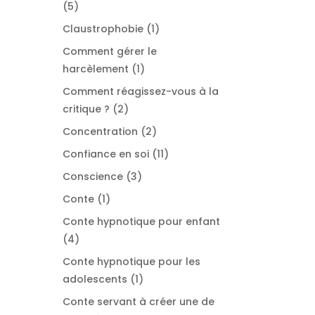
5
5
produits
1
Claustrophobie
1
produit
Comment gérer le
1
harcèlement
1
produit
Comment réagissez-vous à la
2
critique ?
2
produits
2
Concentration
2
produits
11
Confiance en soi
11
produits
3
Conscience
3
produits
1
Conte
1
produit
Conte hypnotique pour enfant
4
4
produits
Conte hypnotique pour les
1
adolescents
1
produit
Conte servant à créer une de