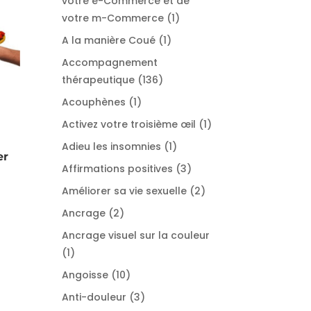
votre e-Commerce et de
1
votre m-Commerce
1
produit
1
A la manière Coué
1
produit
Accompagnement
136
thérapeutique
136
produits
1
Acouphènes
1
produit
1
Activez votre troisième œil
1
produit
1
Adieu les insomnies
1
er
produit
3
Affirmations positives
3
produits
2
Améliorer sa vie sexuelle
2
produits
2
Ancrage
2
produits
Ancrage visuel sur la couleur
1
1
produit
10
Angoisse
10
produits
3
Anti-douleur
3