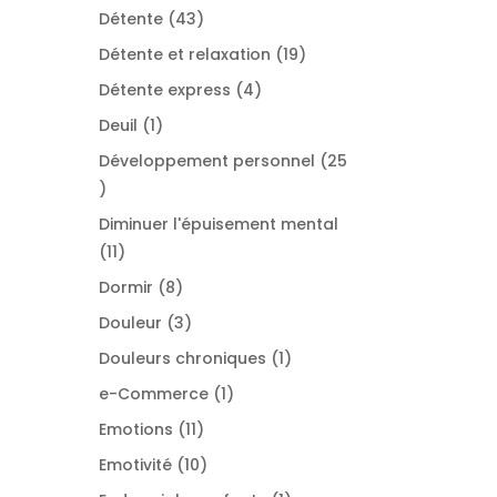
produit
43
Détente
43
produits
19
Détente et relaxation
19
produits
4
Détente express
4
produits
1
Deuil
1
produit
Développement personnel
25
25
produits
Diminuer l'épuisement mental
11
11
produits
8
Dormir
8
produits
3
Douleur
3
produits
1
Douleurs chroniques
1
produit
1
e-Commerce
1
produit
11
Emotions
11
produits
10
Emotivité
10
produits