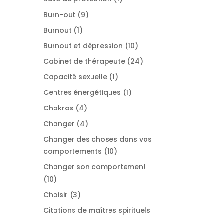
produit
9
Burn-out
9
produits
1
Burnout
1
produit
10
Burnout et dépression
10
produits
24
Cabinet de thérapeute
24
produits
1
Capacité sexuelle
1
produit
1
Centres énergétiques
1
produit
4
Chakras
4
produits
4
Changer
4
produits
Changer des choses dans vos
10
comportements
10
produits
Changer son comportement
10
10
produits
3
Choisir
3
produits
Citations de maîtres spirituels