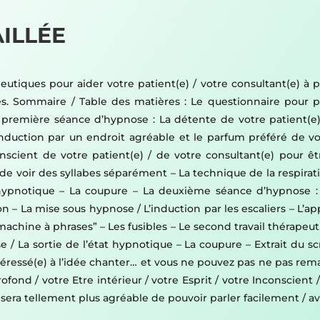
ILLÉE
tiques pour aider votre patient(e) / votre consultant(e) à pa
s. Sommaire / Table des matières : Le questionnaire pour pr
a première séance d’hypnose : La détente de votre patient(e)
’induction par un endroit agréable et le parfum préféré de vo
onscient de votre patient(e) / de votre consultant(e) pour 
e voir des syllabes séparément – La technique de la respiration
at hypnotique – La coupure – La deuxième séance d’hypnose :
tion – La mise sous hypnose / L’induction par les escaliers – L
achine à phrases” – Les fusibles – Le second travail thérapeuti
e / La sortie de l’état hypnotique – La coupure – Extrait du scr
ntéressé(e) à l’idée chanter… et vous ne pouvez pas ne pas rema
fond / votre Etre intérieur / votre Esprit / votre Inconscient 
era tellement plus agréable de pouvoir parler facilement / a