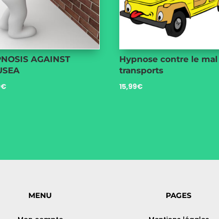
NOSIS AGAINST
Hypnose contre le mal
USEA
transports
9
€
15,99
€
MENU
PAGES