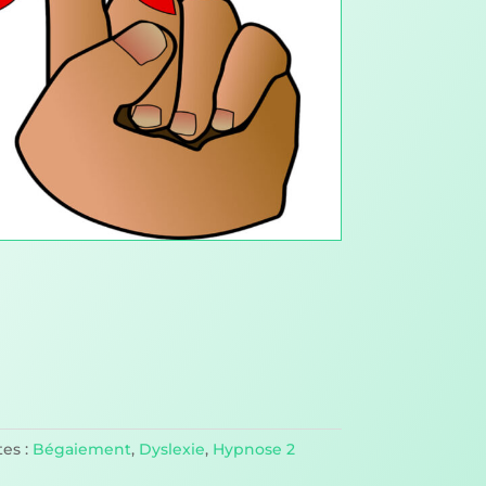
tes :
Bégaiement
,
Dyslexie
,
Hypnose 2