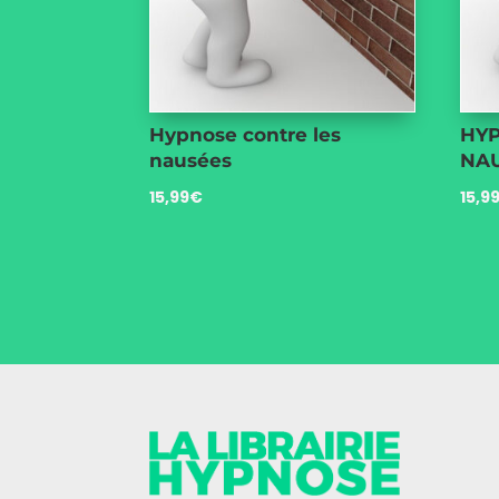
Hypnose contre les
HYP
nausées
NA
15,99
€
15,9