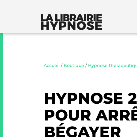
Accueil
/
Boutique
/
Hypnose thérapeutiq
HYPNOSE 2
POUR ARR
BÉGAYER