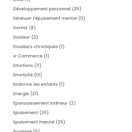
produit
25
Développement personnel
25
produits
11
Diminuer l'épuisement mental
11
produits
8
Dormir
8
produits
3
Douleur
3
produits
1
Douleurs chroniques
1
produit
1
e-Commerce
1
produit
11
Emotions
11
produits
10
Emotivité
10
produits
1
Endormir les enfants
1
produit
21
Energie
21
produits
2
Epanouissement intérieur
2
produits
20
Epuisement
20
produits
25
Epuisement mental
25
produits
5
Erotisme
5