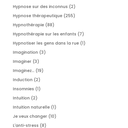
produits
2
Hypnose sur des inconnus
2
produits
255
Hypnose thérapeutique
255
produits
88
Hypnothérapie
88
produits
7
Hypnothérapie sur les enfants
7
produits
1
Hypnotiser les gens dans la rue
1
produit
3
Imagination
3
produits
3
Imaginer
3
produits
19
Imaginez...
19
produits
2
Induction
2
produits
1
Insomnies
1
produit
2
Intuition
2
produits
1
Intuition naturelle
1
produit
10
Je veux changer
10
produits
8
L'anti-stress
8