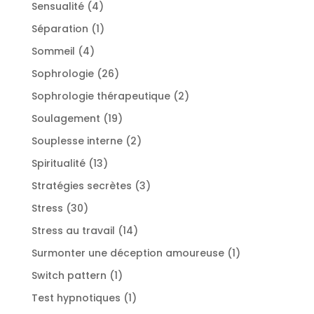
produit
4
Sensualité
4
produits
1
Séparation
1
produit
4
Sommeil
4
produits
26
Sophrologie
26
produits
2
Sophrologie thérapeutique
2
produits
19
Soulagement
19
produits
2
Souplesse interne
2
produits
13
Spiritualité
13
produits
3
Stratégies secrètes
3
produits
30
Stress
30
produits
14
Stress au travail
14
produits
1
Surmonter une déception amoureuse
1
produit
1
Switch pattern
1
produit
1
Test hypnotiques
1