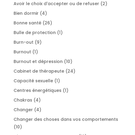
produit
2
Avoir le choix d'accepter ou de refuser
2
produits
4
Bien dormir
4
produits
26
Bonne santé
26
produits
1
Bulle de protection
1
produit
9
Burn-out
9
produits
1
Burnout
1
produit
10
Burnout et dépression
10
produits
24
Cabinet de thérapeute
24
produits
1
Capacité sexuelle
1
produit
1
Centres énergétiques
1
produit
4
Chakras
4
produits
4
Changer
4
produits
Changer des choses dans vos comportements
10
10
produits