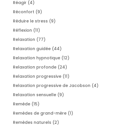
produits
4
Réagir
4
produits
9
Réconfort
9
produits
9
Réduire le stress
9
produits
11
Réflexion
11
produits
77
Relaxation
77
produits
44
Relaxation guidée
44
produits
12
Relaxation hypnotique
12
produits
24
Relaxation profonde
24
produits
11
Relaxation progressive
11
produits
4
Relaxation progressive de Jacobson
4
produits
9
Relaxation sensuelle
9
produits
15
Remède
15
produits
1
Remèdes de grand-mère
1
produit
2
Remèdes naturels
2