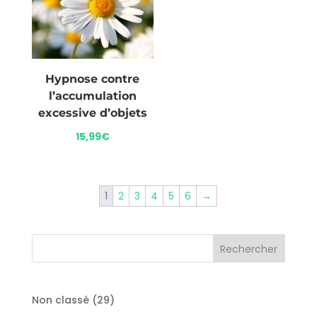
Hypnose contre
l’accumulation
excessive d’objets
15,99
€
1
2
3
4
5
6
→
29
Non classé
29