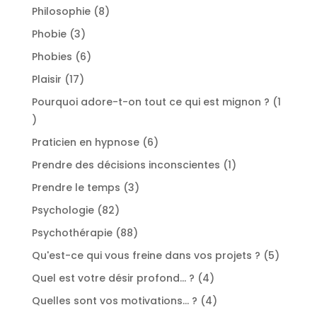
produit
8
Philosophie
8
produits
3
Phobie
3
produits
6
Phobies
6
produits
17
Plaisir
17
produits
Pourquoi adore-t-on tout ce qui est mignon ?
1
1
produit
6
Praticien en hypnose
6
produits
1
Prendre des décisions inconscientes
1
produit
3
Prendre le temps
3
produits
82
Psychologie
82
produits
88
Psychothérapie
88
produits
5
Qu'est-ce qui vous freine dans vos projets ?
5
produit
4
Quel est votre désir profond... ?
4
produits
4
Quelles sont vos motivations... ?
4