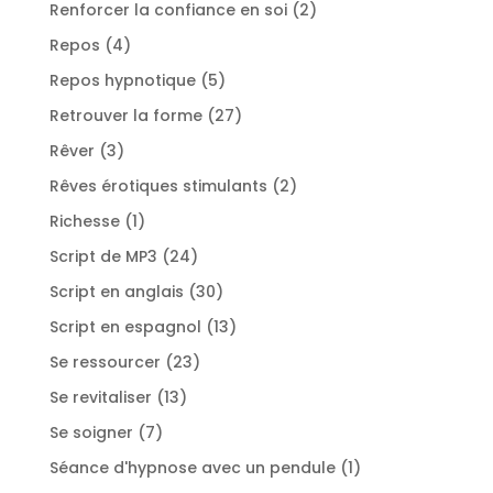
produits
2
Renforcer la confiance en soi
2
produits
4
Repos
4
produits
5
Repos hypnotique
5
produits
27
Retrouver la forme
27
produits
3
Rêver
3
produits
2
Rêves érotiques stimulants
2
produits
1
Richesse
1
produit
24
Script de MP3
24
produits
30
Script en anglais
30
produits
13
Script en espagnol
13
produits
23
Se ressourcer
23
produits
13
Se revitaliser
13
produits
7
Se soigner
7
produits
1
Séance d'hypnose avec un pendule
1