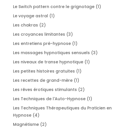
produit
1
Le Switch pattern contre le grignotage
1
produit
1
Le voyage astral
1
produit
2
Les chakras
2
produits
3
Les croyances limitantes
3
produits
1
Les entretiens pré-hypnose
1
produit
3
Les massages hypnotiques sensuels
3
produits
1
Les niveaux de transe hypnotique
1
produit
1
Les petites histoires gratuites
1
produit
1
Les recettes de grand-mère
1
produit
2
Les rêves érotiques stimulants
2
produits
1
Les Techniques de l'Auto-Hypnose
1
produit
Les Techniques Thérapeutiques du Praticien en
4
Hypnose
4
produits
2
Magnétisme
2