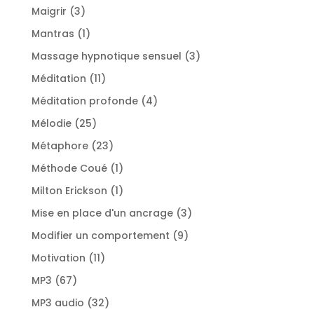
produits
3
Maigrir
3
produits
1
Mantras
1
produit
3
Massage hypnotique sensuel
3
produits
11
Méditation
11
produits
4
Méditation profonde
4
produits
25
Mélodie
25
produits
23
Métaphore
23
produits
1
Méthode Coué
1
produit
1
Milton Erickson
1
produit
3
Mise en place d'un ancrage
3
produits
9
Modifier un comportement
9
produits
11
Motivation
11
produits
67
MP3
67
produits
32
MP3 audio
32