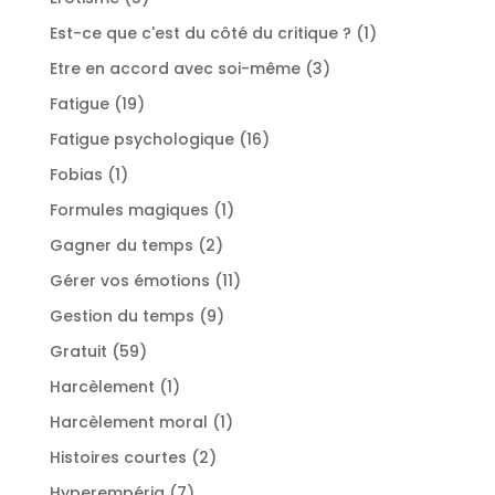
produits
1
Est-ce que c'est du côté du critique ?
1
produit
3
Etre en accord avec soi-même
3
produits
19
Fatigue
19
produits
16
Fatigue psychologique
16
produits
1
Fobias
1
produit
1
Formules magiques
1
produit
2
Gagner du temps
2
produits
11
Gérer vos émotions
11
produits
9
Gestion du temps
9
produits
59
Gratuit
59
produits
1
Harcèlement
1
produit
1
Harcèlement moral
1
produit
2
Histoires courtes
2
produits
7
Hyperempéria
7