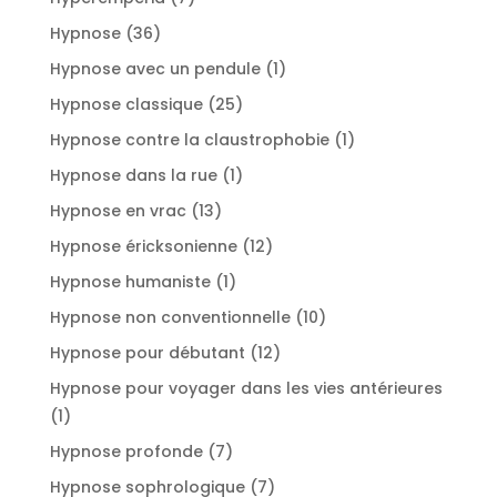
produits
36
Hypnose
36
produits
1
Hypnose avec un pendule
1
produit
25
Hypnose classique
25
produits
1
Hypnose contre la claustrophobie
1
produit
1
Hypnose dans la rue
1
produit
13
Hypnose en vrac
13
produits
12
Hypnose éricksonienne
12
produits
1
Hypnose humaniste
1
produit
10
Hypnose non conventionnelle
10
produits
12
Hypnose pour débutant
12
produits
Hypnose pour voyager dans les vies antérieures
1
1
produit
7
Hypnose profonde
7
produits
7
Hypnose sophrologique
7