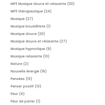
produits
30
MP3 Musique douce et relaxante
30
produits
24
MP3 thérapeutique
24
produits
27
Musique
27
produits
1
Musique bouddhiste
1
produit
20
Musique douce
20
produits
27
Musique douce et relaxante
27
produits
9
Musique hypnotique
9
produits
13
Musique relaxante
13
produits
2
Nature
2
produits
16
Nouvelle énergie
16
produits
13
Pensées
13
produits
13
Penser positif
13
produits
4
Peur
4
produits
1
Peur de parler
1