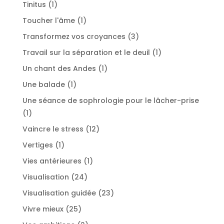
produit
1
Tinitus
1
produit
1
Toucher l'âme
1
produit
3
Transformez vos croyances
3
produits
1
Travail sur la séparation et le deuil
1
produit
1
Un chant des Andes
1
produit
1
Une balade
1
produit
Une séance de sophrologie pour le lâcher-prise
1
1
produit
12
Vaincre le stress
12
produits
1
Vertiges
1
produit
1
Vies antérieures
1
produit
24
Visualisation
24
produits
23
Visualisation guidée
23
produits
25
Vivre mieux
25
produits