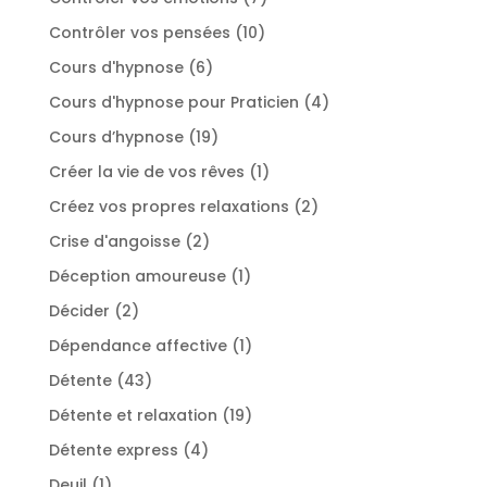
produits
10
Contrôler vos pensées
10
produits
6
Cours d'hypnose
6
produits
4
Cours d'hypnose pour Praticien
4
produits
19
Cours d’hypnose
19
produits
1
Créer la vie de vos rêves
1
produit
2
Créez vos propres relaxations
2
produits
2
Crise d'angoisse
2
produits
1
Déception amoureuse
1
produit
2
Décider
2
produits
1
Dépendance affective
1
produit
43
Détente
43
produits
19
Détente et relaxation
19
produits
4
Détente express
4
produits
1
Deuil
1