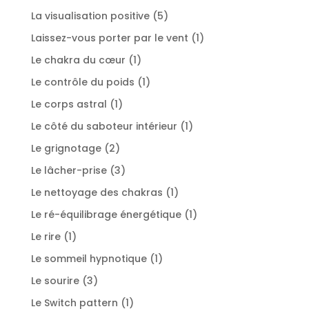
produit
5
La visualisation positive
5
produits
1
Laissez-vous porter par le vent
1
produit
1
Le chakra du cœur
1
produit
1
Le contrôle du poids
1
produit
1
Le corps astral
1
produit
1
Le côté du saboteur intérieur
1
produit
2
Le grignotage
2
produits
3
Le lâcher-prise
3
produits
1
Le nettoyage des chakras
1
produit
1
Le ré-équilibrage énergétique
1
produit
1
Le rire
1
produit
1
Le sommeil hypnotique
1
produit
3
Le sourire
3
produits
1
Le Switch pattern
1