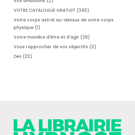
2
Vos ambitions
2
produits
345
VOTRE CATALOGUE GRATUIT
345
produits
Votre corps astral au-dessus de votre corps
1
physique
1
produit
29
Votre manière d'être et d'agir
29
produits
2
Vous rapprocher de vos objectifs
2
produits
23
Zen
23
produits