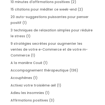
produits
2
10 minutes d'affirmations positives
2
produits
2
15 citations pour méditer ce week-end
2
produits
20 auto-suggestions puissantes pour penser
1
positif
1
produit
3 techniques de relaxation simples pour réduire
1
le stress
1
produit
9 stratégies secrètes pour augmenter les
ventes de votre e-Commerce et de votre m-
1
Commerce
1
produit
1
A la manière Coué
1
produit
136
Accompagnement thérapeutique
136
produits
1
Acouphènes
1
produit
1
Activez votre troisième œil
1
produit
1
Adieu les insomnies
1
produit
3
Affirmations positives
3