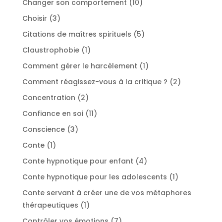
10
Changer son comportement
10
produits
3
Choisir
3
produits
5
Citations de maîtres spirituels
5
produits
1
Claustrophobie
1
produit
1
Comment gérer le harcèlement
1
produit
2
Comment réagissez-vous à la critique ?
2
produits
2
Concentration
2
produits
11
Confiance en soi
11
produits
3
Conscience
3
produits
1
Conte
1
produit
4
Conte hypnotique pour enfant
4
produits
1
Conte hypnotique pour les adolescents
1
produit
Conte servant à créer une de vos métaphores
1
thérapeutiques
1
produit
7
Contrôler vos émotions
7