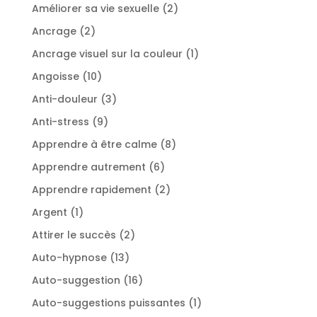
produits
2
Améliorer sa vie sexuelle
2
produits
2
Ancrage
2
produits
1
Ancrage visuel sur la couleur
1
produit
10
Angoisse
10
produits
3
Anti-douleur
3
produits
9
Anti-stress
9
produits
8
Apprendre à être calme
8
produits
6
Apprendre autrement
6
produits
2
Apprendre rapidement
2
produits
1
Argent
1
produit
2
Attirer le succès
2
produits
13
Auto-hypnose
13
produits
16
Auto-suggestion
16
produits
1
Auto-suggestions puissantes
1