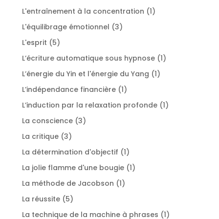
produits
1
L'entraînement à la concentration
1
produit
3
L'équilibrage émotionnel
3
produits
5
L'esprit
5
produits
1
L’écriture automatique sous hypnose
1
produit
1
L’énergie du Yin et l'énergie du Yang
1
produit
1
L’indépendance financière
1
produit
1
L’induction par la relaxation profonde
1
produit
3
La conscience
3
produits
3
La critique
3
produits
1
La détermination d'objectif
1
produit
1
La jolie flamme d'une bougie
1
produit
1
La méthode de Jacobson
1
produit
5
La réussite
5
produits
1
La technique de la machine à phrases
1