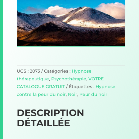
UGS :
2073
Catégories :
Hypnose
thérapeutique
,
Psychothérapie
,
VOTRE
CATALOGUE GRATUIT
Étiquettes :
Hypnose
contre la peur du noir
,
Noir
,
Peur du noir
DESCRIPTION
DÉTAILLÉE