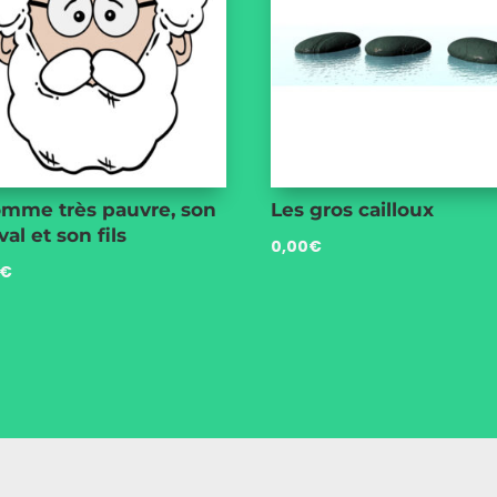
omme très pauvre, son
Les gros cailloux
al et son fils
0,00
€
€