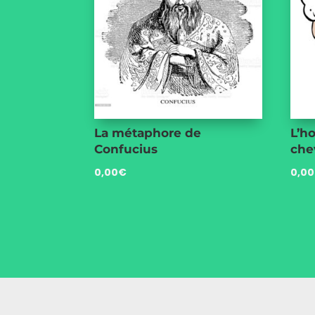
La métaphore de
L’h
Confucius
chev
0,00
€
0,00