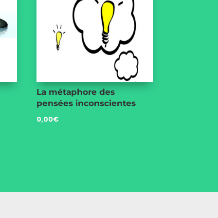
La métaphore des
pensées inconscientes
0,00
€