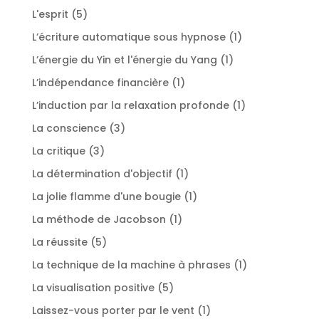
produits
5
L'esprit
5
produits
1
L’écriture automatique sous hypnose
1
produit
1
L’énergie du Yin et l'énergie du Yang
1
produit
1
L’indépendance financière
1
produit
1
L’induction par la relaxation profonde
1
produit
3
La conscience
3
produits
3
La critique
3
produits
1
La détermination d'objectif
1
produit
1
La jolie flamme d'une bougie
1
produit
1
La méthode de Jacobson
1
produit
5
La réussite
5
produits
1
La technique de la machine à phrases
1
produit
5
La visualisation positive
5
produits
1
Laissez-vous porter par le vent
1