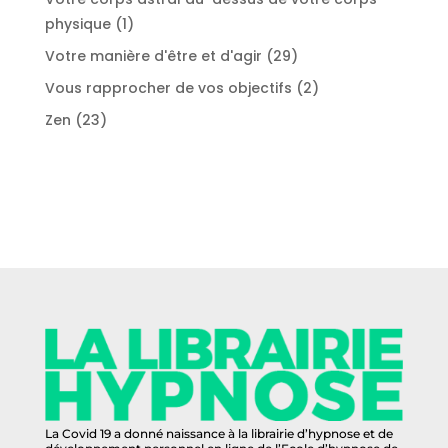
1
physique
1
produit
29
Votre manière d'être et d'agir
29
produits
2
Vous rapprocher de vos objectifs
2
produits
23
Zen
23
produits
La Covid 19 a donné naissance à la librairie d’hypnose et de