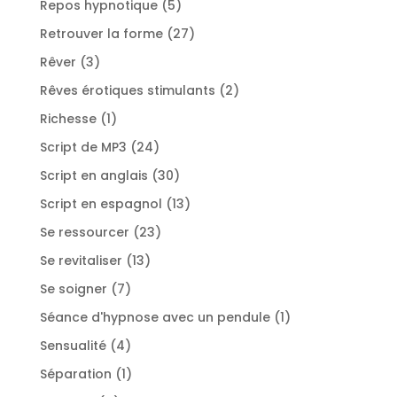
5
Repos hypnotique
5
produits
27
Retrouver la forme
27
produits
3
Rêver
3
produits
2
Rêves érotiques stimulants
2
produits
1
Richesse
1
produit
24
Script de MP3
24
produits
30
Script en anglais
30
produits
13
Script en espagnol
13
produits
23
Se ressourcer
23
produits
13
Se revitaliser
13
produits
7
Se soigner
7
produits
1
Séance d'hypnose avec un pendule
1
produit
4
Sensualité
4
produits
1
Séparation
1
produit