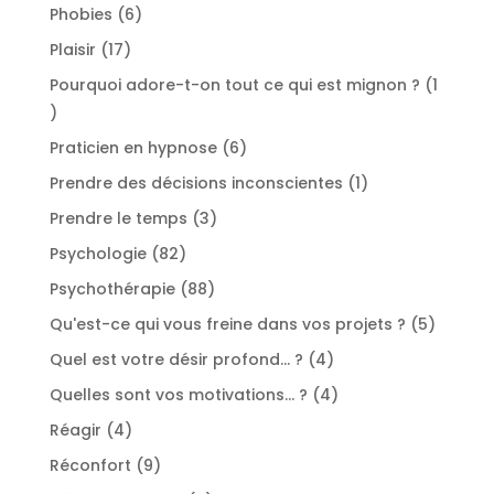
produits
6
Phobies
6
produits
17
Plaisir
17
produits
Pourquoi adore-t-on tout ce qui est mignon ?
1
1
produit
6
Praticien en hypnose
6
produits
1
Prendre des décisions inconscientes
1
produit
3
Prendre le temps
3
produits
82
Psychologie
82
produits
88
Psychothérapie
88
produits
5
Qu'est-ce qui vous freine dans vos projets ?
5
produit
4
Quel est votre désir profond... ?
4
produits
4
Quelles sont vos motivations... ?
4
produits
4
Réagir
4
produits
9
Réconfort
9
produits