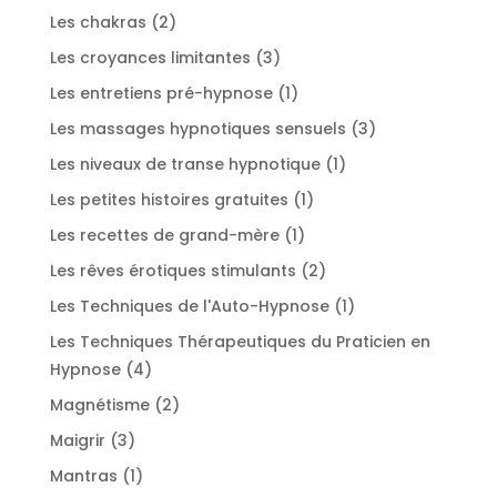
produit
2
Les chakras
2
produits
3
Les croyances limitantes
3
produits
1
Les entretiens pré-hypnose
1
produit
3
Les massages hypnotiques sensuels
3
produits
1
Les niveaux de transe hypnotique
1
produit
1
Les petites histoires gratuites
1
produit
1
Les recettes de grand-mère
1
produit
2
Les rêves érotiques stimulants
2
produits
1
Les Techniques de l'Auto-Hypnose
1
produit
Les Techniques Thérapeutiques du Praticien en
4
Hypnose
4
produits
2
Magnétisme
2
produits
3
Maigrir
3
produits
1
Mantras
1