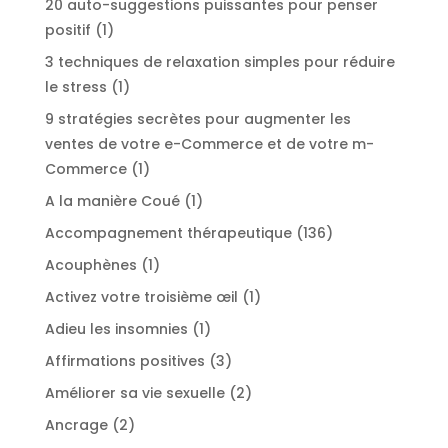
20 auto-suggestions puissantes pour penser
1
positif
1
produit
3 techniques de relaxation simples pour réduire
1
le stress
1
produit
9 stratégies secrètes pour augmenter les
ventes de votre e-Commerce et de votre m-
1
Commerce
1
produit
1
A la manière Coué
1
produit
136
Accompagnement thérapeutique
136
produits
1
Acouphènes
1
produit
1
Activez votre troisième œil
1
produit
1
Adieu les insomnies
1
produit
3
Affirmations positives
3
produits
2
Améliorer sa vie sexuelle
2
produits
2
Ancrage
2