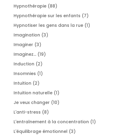
produits
88
Hypnothérapie
88
produits
7
Hypnothérapie sur les enfants
7
produits
1
Hypnotiser les gens dans la rue
1
produit
3
Imagination
3
produits
3
Imaginer
3
produits
19
Imaginez...
19
produits
2
Induction
2
produits
1
Insomnies
1
produit
2
Intuition
2
produits
1
Intuition naturelle
1
produit
10
Je veux changer
10
produits
8
L'anti-stress
8
produits
1
L'entraînement à la concentration
1
produit
3
L'équilibrage émotionnel
3