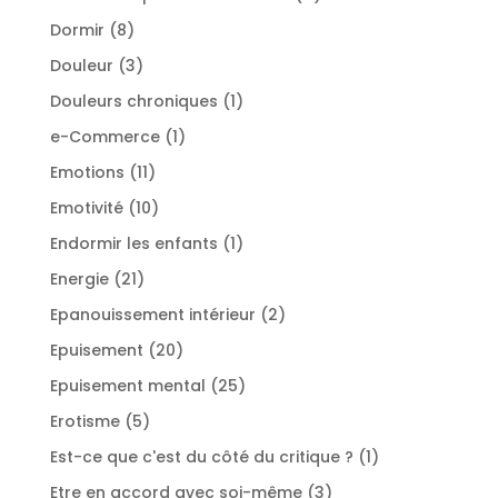
produits
8
Dormir
8
produits
3
Douleur
3
produits
1
Douleurs chroniques
1
produit
1
e-Commerce
1
produit
11
Emotions
11
produits
10
Emotivité
10
produits
1
Endormir les enfants
1
produit
21
Energie
21
produits
2
Epanouissement intérieur
2
produits
20
Epuisement
20
produits
25
Epuisement mental
25
produits
5
Erotisme
5
produits
1
Est-ce que c'est du côté du critique ?
1
produit
3
Etre en accord avec soi-même
3