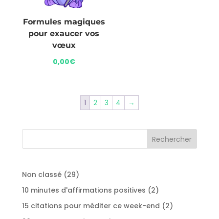
Formules magiques
pour exaucer vos
vœux
0,00
€
1
2
3
4
→
29
Non classé
29
produits
2
10 minutes d'affirmations positives
2
produits
2
15 citations pour méditer ce week-end
2
produits