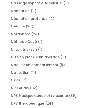
produit
3
Massage hypnotique sensuel
3
produits
11
Méditation
11
produits
4
Méditation profonde
4
produits
25
Mélodie
25
produits
23
Métaphore
23
produits
1
Méthode Coué
1
produit
1
Milton Erickson
1
produit
3
Mise en place d'un ancrage
3
produits
9
Modifier un comportement
9
produits
11
Motivation
11
produits
67
MP3
67
produits
32
MP3 audio
32
produits
30
MP3 Musique douce et relaxante
30
produits
24
MP3 thérapeutique
24