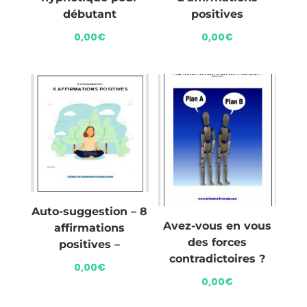
débutant
positives
0,00
€
0,00
€
Auto-suggestion – 8
Avez-vous en vous
affirmations
des forces
positives –
contradictoires ?
0,00
€
0,00
€