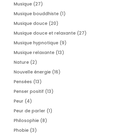
produits
27
Musique
27
produits
1
Musique bouddhiste
1
produit
20
Musique douce
20
produits
27
Musique douce et relaxante
27
produits
9
Musique hypnotique
9
produits
13
Musique relaxante
13
produits
2
Nature
2
produits
16
Nouvelle énergie
16
produits
13
Pensées
13
produits
13
Penser positif
13
produits
4
Peur
4
produits
1
Peur de parler
1
produit
8
Philosophie
8
produits
3
Phobie
3