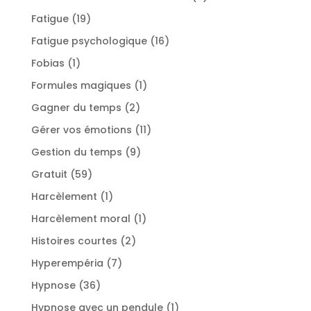
produits
19
Fatigue
19
produits
16
Fatigue psychologique
16
produits
1
Fobias
1
produit
1
Formules magiques
1
produit
2
Gagner du temps
2
produits
11
Gérer vos émotions
11
produits
9
Gestion du temps
9
produits
59
Gratuit
59
produits
1
Harcèlement
1
produit
1
Harcèlement moral
1
produit
2
Histoires courtes
2
produits
7
Hyperempéria
7
produits
36
Hypnose
36
produits
1
Hypnose avec un pendule
1