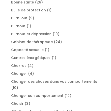
produits
26
Bonne santé
26
produits
1
Bulle de protection
1
produit
9
Burn-out
9
produits
1
Burnout
1
produit
10
Burnout et dépression
10
produits
24
Cabinet de thérapeute
24
produits
1
Capacité sexuelle
1
produit
1
Centres énergétiques
1
produit
4
Chakras
4
produits
4
Changer
4
produits
Changer des choses dans vos comportements
10
10
produits
10
Changer son comportement
10
produits
3
Choisir
3
produits