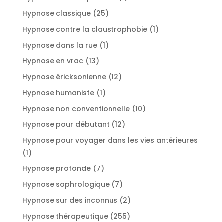
produit
25
Hypnose classique
25
produits
1
Hypnose contre la claustrophobie
1
produit
1
Hypnose dans la rue
1
produit
13
Hypnose en vrac
13
produits
12
Hypnose éricksonienne
12
produits
1
Hypnose humaniste
1
produit
10
Hypnose non conventionnelle
10
produits
12
Hypnose pour débutant
12
produits
Hypnose pour voyager dans les vies antérieures
1
1
produit
7
Hypnose profonde
7
produits
7
Hypnose sophrologique
7
produits
2
Hypnose sur des inconnus
2
produits
255
Hypnose thérapeutique
255