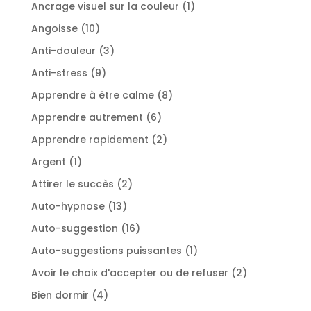
produits
1
Ancrage visuel sur la couleur
1
produit
10
Angoisse
10
produits
3
Anti-douleur
3
produits
9
Anti-stress
9
produits
8
Apprendre à être calme
8
produits
6
Apprendre autrement
6
produits
2
Apprendre rapidement
2
produits
1
Argent
1
produit
2
Attirer le succès
2
produits
13
Auto-hypnose
13
produits
16
Auto-suggestion
16
produits
1
Auto-suggestions puissantes
1
produit
2
Avoir le choix d'accepter ou de refuser
2
produits
4
Bien dormir
4