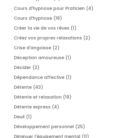
produits
4
Cours d'hypnose pour Praticien
4
produits
19
Cours d’hypnose
19
produits
1
Créer la vie de vos rêves
1
produit
2
Créez vos propres relaxations
2
produits
2
Crise d'angoisse
2
produits
1
Déception amoureuse
1
produit
2
Décider
2
produits
1
Dépendance affective
1
produit
43
Détente
43
produits
19
Détente et relaxation
19
produits
4
Détente express
4
produits
1
Deuil
1
produit
25
Développement personnel
25
produits
11
Diminuer l'épuisement mental
11