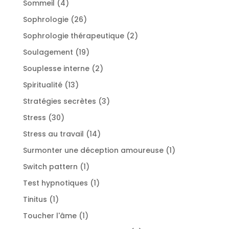
4
Sommeil
4
produits
26
Sophrologie
26
produits
2
Sophrologie thérapeutique
2
produits
19
Soulagement
19
produits
2
Souplesse interne
2
produits
13
Spiritualité
13
produits
3
Stratégies secrètes
3
produits
30
Stress
30
produits
14
Stress au travail
14
produits
1
Surmonter une déception amoureuse
1
produit
1
Switch pattern
1
produit
1
Test hypnotiques
1
produit
1
Tinitus
1
produit
1
Toucher l'âme
1
produit