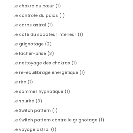
produit
1
Le chakra du cœur
1
produit
1
Le contrôle du poids
1
produit
1
Le corps astral
1
produit
1
Le côté du saboteur intérieur
1
produit
2
Le grignotage
2
produits
3
Le lâcher-prise
3
produits
1
Le nettoyage des chakras
1
produit
1
Le ré-équilibrage énergétique
1
produit
1
Le rire
1
produit
1
Le sommeil hypnotique
1
produit
3
Le sourire
3
produits
1
Le Switch pattern
1
produit
1
Le Switch pattern contre le grignotage
1
produit
1
Le voyage astral
1