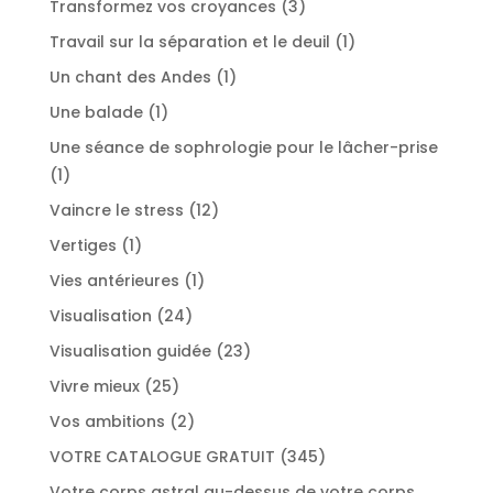
3
Transformez vos croyances
3
produits
1
Travail sur la séparation et le deuil
1
produit
1
Un chant des Andes
1
produit
1
Une balade
1
produit
Une séance de sophrologie pour le lâcher-prise
1
1
produit
12
Vaincre le stress
12
produits
1
Vertiges
1
produit
1
Vies antérieures
1
produit
24
Visualisation
24
produits
23
Visualisation guidée
23
produits
25
Vivre mieux
25
produits
2
Vos ambitions
2
produits
345
VOTRE CATALOGUE GRATUIT
345
produits
Votre corps astral au-dessus de votre corps