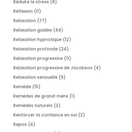
9
Réduire le stress
9
produits
11
Réflexion
11
produits
77
Relaxation
77
produits
44
Relaxation guidée
44
produits
12
Relaxation hypnotique
12
produits
24
Relaxation profonde
24
produits
11
Relaxation progressive
11
produits
4
Relaxation progressive de Jacobson
4
produits
9
Relaxation sensuelle
9
produits
15
Remède
15
produits
1
Remèdes de grand-mère
1
produit
2
Remèdes naturels
2
produits
2
Renforcer la confiance en soi
2
produits
4
Repos
4
produits