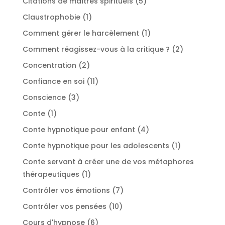
5
Citations de maîtres spirituels
5
produits
1
Claustrophobie
1
produit
1
Comment gérer le harcèlement
1
produit
2
Comment réagissez-vous à la critique ?
2
produits
2
Concentration
2
produits
11
Confiance en soi
11
produits
3
Conscience
3
produits
1
Conte
1
produit
4
Conte hypnotique pour enfant
4
produits
1
Conte hypnotique pour les adolescents
1
produit
Conte servant à créer une de vos métaphores
1
thérapeutiques
1
produit
7
Contrôler vos émotions
7
produits
10
Contrôler vos pensées
10
produits
6
Cours d'hypnose
6