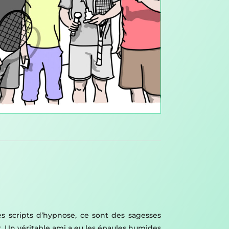
es scripts d’hypnose, ce sont des sagesses
. Un véritable ami a eu les épaules humides