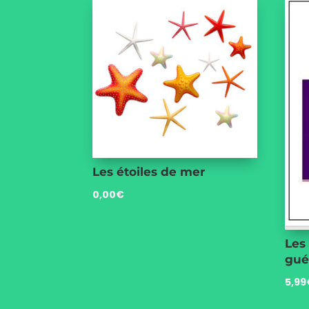
Les étoiles de mer
0,00
€
Les
gué
5,99