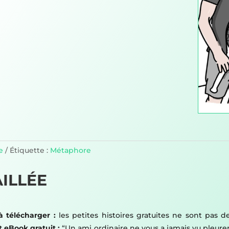
e
Étiquette :
Métaphore
ILLÉE
à télécharger :
les petites histoires gratuites ne sont pas d
t eBook gratuit :
“Un ami ordinaire ne vous a jamais vu pleurer