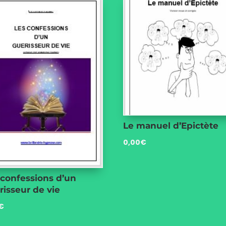
Le manuel d’Epictète
0,00
€
 confessions d’un
risseur de vie
€