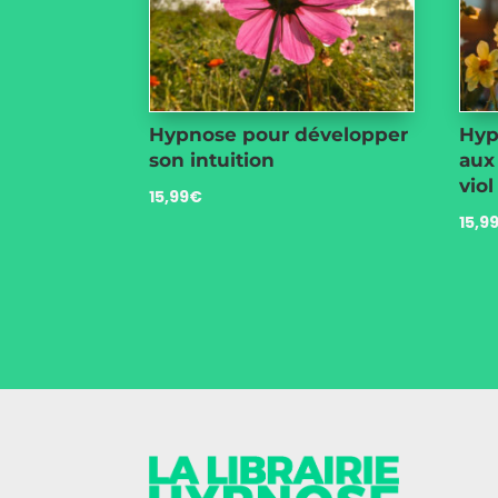
Hypnose pour développer
Hyp
son intuition
aux
viol
15,99
€
15,9