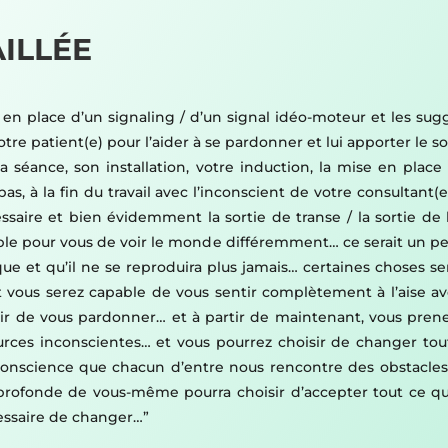
ILLÉE
 en place d’un signaling / d’un signal idéo-moteur et les sug
votre patient(e) pour l’aider à se pardonner et lui apporter le
a séance, son installation, votre induction, la mise en place
pas, à la fin du travail avec l’inconscient de votre consultant(e
saire et bien évidemment la sortie de transe / la sortie de l’
ossible pour vous de voir le monde différemment… ce serait un
 et qu’il ne se reproduira plus jamais… certaines choses se
t vous serez capable de vous sentir complètement à l’aise a
sir de vous pardonner… et à partir de maintenant, vous prene
urces inconscientes… et vous pourrez choisir de changer tou
conscience que chacun d’entre nous rencontre des obstacles e
e profonde de vous-même pourra choisir d’accepter tout ce
cessaire de changer…”