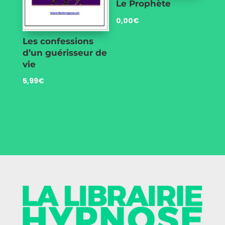
Le Prophète
0,00
€
Les confessions
d’un guérisseur de
vie
5,99
€