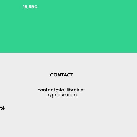
15,99
€
CONTACT
contact@la-librairie-
hypnose.com
ité