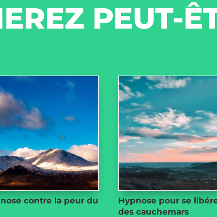
EREZ PEUT-Ê
nose contre la peur du
Hypnose pour se libér
r
des cauchemars