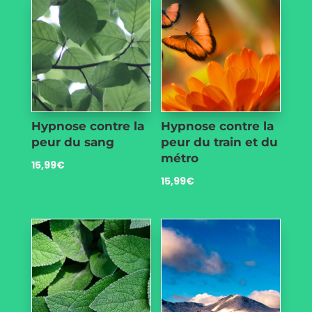
Hypnose contre la
Hypnose contre la
peur du sang
peur du train et du
métro
15,99
€
15,99
€