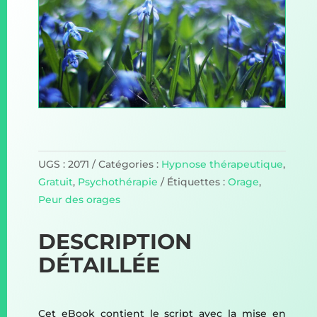
UGS :
2071
Catégories :
Hypnose thérapeutique
,
Gratuit
,
Psychothérapie
Étiquettes :
Orage
,
Peur des orages
DESCRIPTION
DÉTAILLÉE
Cet eBook contient le script avec la mise en