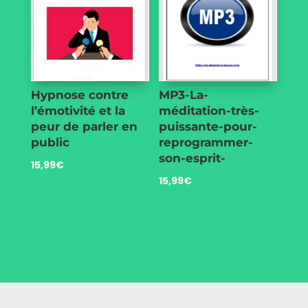
Hypnose contre
MP3-La-
l’émotivité et la
méditation-très-
peur de parler en
puissante-pour-
public
reprogrammer-
son-esprit-
15,99
€
15,99
€