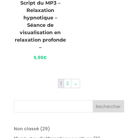
Script du MP3 –
Relaxation
hypnotique –
Séance de
visualisation en
relaxation profonde
–
5,99
€
1
2
→
29
Non classé
29
produits