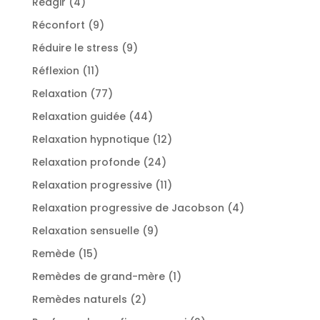
4
Réagir
4
produits
9
Réconfort
9
produits
9
Réduire le stress
9
produits
11
Réflexion
11
produits
77
Relaxation
77
produits
44
Relaxation guidée
44
produits
12
Relaxation hypnotique
12
produits
24
Relaxation profonde
24
produits
11
Relaxation progressive
11
produits
4
Relaxation progressive de Jacobson
4
produits
9
Relaxation sensuelle
9
produits
15
Remède
15
produits
1
Remèdes de grand-mère
1
produit
2
Remèdes naturels
2
produits