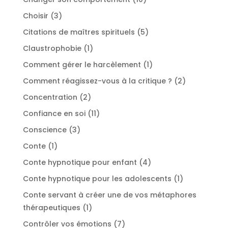
produits
3
Choisir
3
produits
5
Citations de maîtres spirituels
5
produits
1
Claustrophobie
1
produit
1
Comment gérer le harcèlement
1
produit
2
Comment réagissez-vous à la critique ?
2
produits
2
Concentration
2
produits
11
Confiance en soi
11
produits
3
Conscience
3
produits
1
Conte
1
produit
4
Conte hypnotique pour enfant
4
produits
1
Conte hypnotique pour les adolescents
1
produit
Conte servant à créer une de vos métaphores
1
thérapeutiques
1
produit
7
Contrôler vos émotions
7