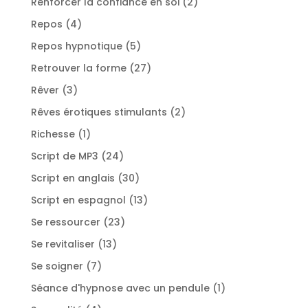
2
Renforcer la confiance en soi
2
produits
4
Repos
4
produits
5
Repos hypnotique
5
produits
27
Retrouver la forme
27
produits
3
Rêver
3
produits
2
Rêves érotiques stimulants
2
produits
1
Richesse
1
produit
24
Script de MP3
24
produits
30
Script en anglais
30
produits
13
Script en espagnol
13
produits
23
Se ressourcer
23
produits
13
Se revitaliser
13
produits
7
Se soigner
7
produits
1
Séance d'hypnose avec un pendule
1
produit