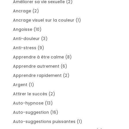
2
Améliorer sa vie sexuelle
2
produits
2
Ancrage
2
produits
1
Ancrage visuel sur la couleur
1
produit
10
Angoisse
10
produits
3
Anti-douleur
3
produits
9
Anti-stress
9
produits
8
Apprendre à être calme
8
produits
6
Apprendre autrement
6
produits
2
Apprendre rapidement
2
produits
1
Argent
1
produit
2
Attirer le succès
2
produits
13
Auto-hypnose
13
produits
16
Auto-suggestion
16
produits
1
Auto-suggestions puissantes
1
produit