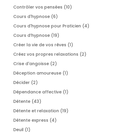
produits
10
Contrôler vos pensées
10
produits
6
Cours d'hypnose
6
produits
4
Cours d'hypnose pour Praticien
4
produits
19
Cours d’hypnose
19
produits
1
Créer la vie de vos rêves
1
produit
2
Créez vos propres relaxations
2
produits
2
Crise d'angoisse
2
produits
1
Déception amoureuse
1
produit
2
Décider
2
produits
1
Dépendance affective
1
produit
43
Détente
43
produits
19
Détente et relaxation
19
produits
4
Détente express
4
produits
1
Deuil
1