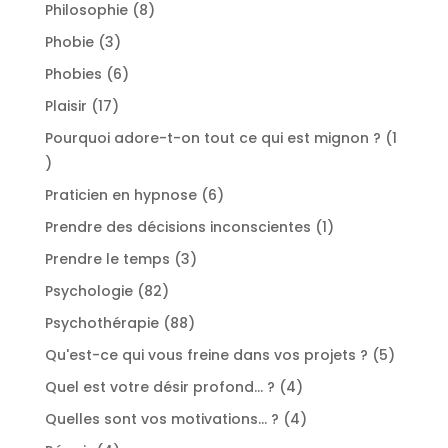
produit
8
Philosophie
8
produits
3
Phobie
3
produits
6
Phobies
6
produits
17
Plaisir
17
produits
Pourquoi adore-t-on tout ce qui est mignon ?
1
1
produit
6
Praticien en hypnose
6
produits
1
Prendre des décisions inconscientes
1
produit
3
Prendre le temps
3
produits
82
Psychologie
82
produits
88
Psychothérapie
88
produits
5
Qu'est-ce qui vous freine dans vos projets ?
5
produit
4
Quel est votre désir profond... ?
4
produits
4
Quelles sont vos motivations... ?
4
produits