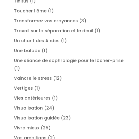
1
Tinitus
1
produit
1
Toucher l'âme
1
produit
3
Transformez vos croyances
3
produits
1
Travail sur la séparation et le deuil
1
produit
1
Un chant des Andes
1
produit
1
Une balade
1
produit
Une séance de sophrologie pour le lâcher-prise
1
1
produit
12
Vaincre le stress
12
produits
1
Vertiges
1
produit
1
Vies antérieures
1
produit
24
Visualisation
24
produits
23
Visualisation guidée
23
produits
25
Vivre mieux
25
produits
2
Vos ambitions
2