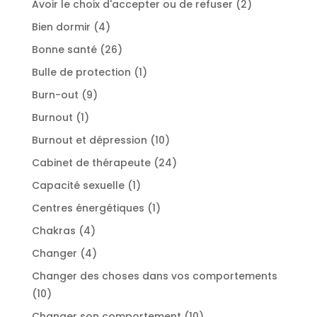
2
Avoir le choix d'accepter ou de refuser
2
produits
4
Bien dormir
4
produits
26
Bonne santé
26
produits
1
Bulle de protection
1
produit
9
Burn-out
9
produits
1
Burnout
1
produit
10
Burnout et dépression
10
produits
24
Cabinet de thérapeute
24
produits
1
Capacité sexuelle
1
produit
1
Centres énergétiques
1
produit
4
Chakras
4
produits
4
Changer
4
produits
Changer des choses dans vos comportements
10
10
produits
10
Changer son comportement
10