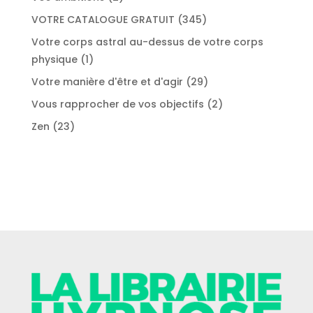
produits
345
VOTRE CATALOGUE GRATUIT
345
produits
Votre corps astral au-dessus de votre corps
1
physique
1
produit
29
Votre manière d'être et d'agir
29
produits
2
Vous rapprocher de vos objectifs
2
produits
23
Zen
23
produits