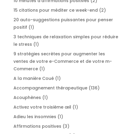
2
10 minutes d'affirmations positives
2
produits
2
15 citations pour méditer ce week-end
2
produits
20 auto-suggestions puissantes pour penser
1
positif
1
produit
3 techniques de relaxation simples pour réduire
1
le stress
1
produit
9 stratégies secrètes pour augmenter les
ventes de votre e-Commerce et de votre m-
1
Commerce
1
produit
1
A la manière Coué
1
produit
136
Accompagnement thérapeutique
136
produits
1
Acouphènes
1
produit
1
Activez votre troisième œil
1
produit
1
Adieu les insomnies
1
produit
3
Affirmations positives
3
produits