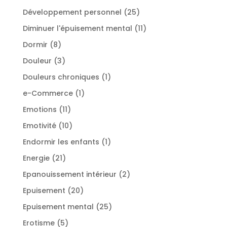
produit
25
Développement personnel
25
produits
11
Diminuer l'épuisement mental
11
produits
8
Dormir
8
produits
3
Douleur
3
produits
1
Douleurs chroniques
1
produit
1
e-Commerce
1
produit
11
Emotions
11
produits
10
Emotivité
10
produits
1
Endormir les enfants
1
produit
21
Energie
21
produits
2
Epanouissement intérieur
2
produits
20
Epuisement
20
produits
25
Epuisement mental
25
produits
5
Erotisme
5