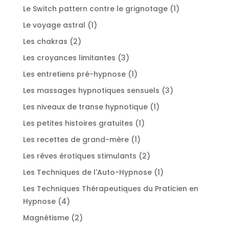
produit
1
Le Switch pattern contre le grignotage
1
produit
1
Le voyage astral
1
produit
2
Les chakras
2
produits
3
Les croyances limitantes
3
produits
1
Les entretiens pré-hypnose
1
produit
3
Les massages hypnotiques sensuels
3
produits
1
Les niveaux de transe hypnotique
1
produit
1
Les petites histoires gratuites
1
produit
1
Les recettes de grand-mère
1
produit
2
Les rêves érotiques stimulants
2
produits
1
Les Techniques de l'Auto-Hypnose
1
produit
Les Techniques Thérapeutiques du Praticien en
4
Hypnose
4
produits
2
Magnétisme
2