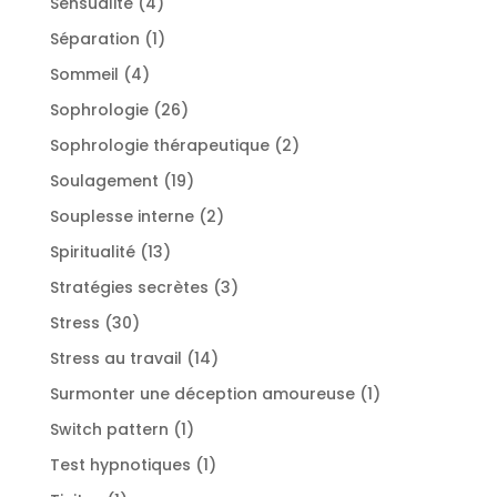
4
Sensualité
4
produits
1
Séparation
1
produit
4
Sommeil
4
produits
26
Sophrologie
26
produits
2
Sophrologie thérapeutique
2
produits
19
Soulagement
19
produits
2
Souplesse interne
2
produits
13
Spiritualité
13
produits
3
Stratégies secrètes
3
produits
30
Stress
30
produits
14
Stress au travail
14
produits
1
Surmonter une déception amoureuse
1
produit
1
Switch pattern
1
produit
1
Test hypnotiques
1
produit