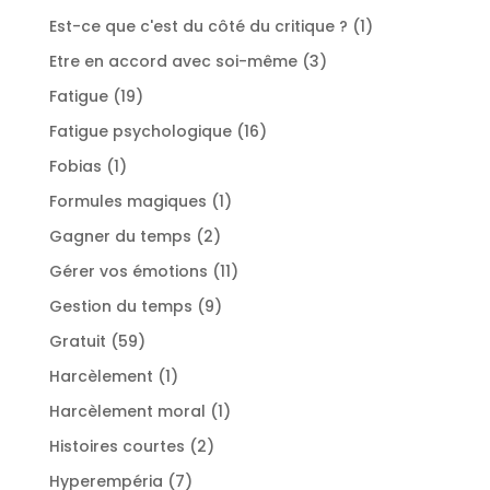
produits
1
Est-ce que c'est du côté du critique ?
1
produit
3
Etre en accord avec soi-même
3
produits
19
Fatigue
19
produits
16
Fatigue psychologique
16
produits
1
Fobias
1
produit
1
Formules magiques
1
produit
2
Gagner du temps
2
produits
11
Gérer vos émotions
11
produits
9
Gestion du temps
9
produits
59
Gratuit
59
produits
1
Harcèlement
1
produit
1
Harcèlement moral
1
produit
2
Histoires courtes
2
produits
7
Hyperempéria
7