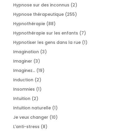
produits
2
Hypnose sur des inconnus
2
produits
255
Hypnose thérapeutique
255
produits
88
Hypnothérapie
88
produits
7
Hypnothérapie sur les enfants
7
produits
1
Hypnotiser les gens dans la rue
1
produit
3
Imagination
3
produits
3
Imaginer
3
produits
19
Imaginez...
19
produits
2
Induction
2
produits
1
Insomnies
1
produit
2
Intuition
2
produits
1
Intuition naturelle
1
produit
10
Je veux changer
10
produits
8
L'anti-stress
8