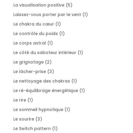
produit
5
La visualisation positive
5
produits
1
Laissez-vous porter par le vent
1
produit
1
Le chakra du cœur
1
produit
1
Le contrôle du poids
1
produit
1
Le corps astral
1
produit
1
Le côté du saboteur intérieur
1
produit
2
Le grignotage
2
produits
3
Le lâcher-prise
3
produits
1
Le nettoyage des chakras
1
produit
1
Le ré-équilibrage énergétique
1
produit
1
Le rire
1
produit
1
Le sommeil hypnotique
1
produit
3
Le sourire
3
produits
1
Le Switch pattern
1