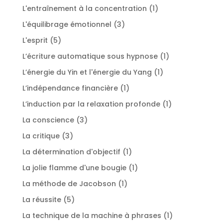
produits
1
L'entraînement à la concentration
1
produit
3
L'équilibrage émotionnel
3
produits
5
L'esprit
5
produits
1
L’écriture automatique sous hypnose
1
produit
1
L’énergie du Yin et l'énergie du Yang
1
produit
1
L’indépendance financière
1
produit
1
L’induction par la relaxation profonde
1
produit
3
La conscience
3
produits
3
La critique
3
produits
1
La détermination d'objectif
1
produit
1
La jolie flamme d'une bougie
1
produit
1
La méthode de Jacobson
1
produit
5
La réussite
5
produits
1
La technique de la machine à phrases
1