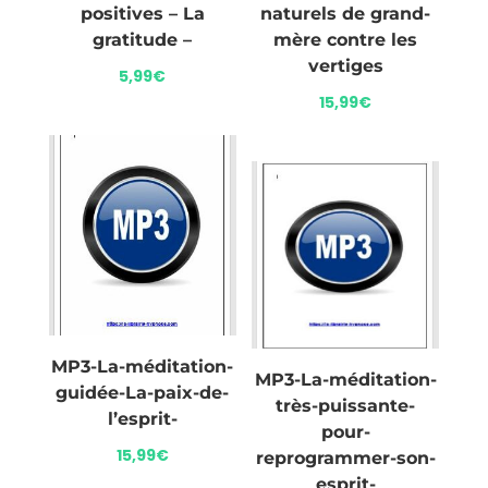
positives – La
naturels de grand-
gratitude –
mère contre les
vertiges
5,99
€
15,99
€
MP3-La-méditation-
MP3-La-méditation-
guidée-La-paix-de-
très-puissante-
l’esprit-
pour-
15,99
€
reprogrammer-son-
esprit-