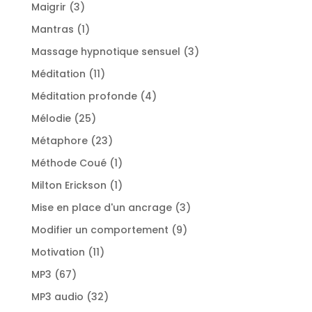
produits
3
Maigrir
3
produits
1
Mantras
1
produit
3
Massage hypnotique sensuel
3
produits
11
Méditation
11
produits
4
Méditation profonde
4
produits
25
Mélodie
25
produits
23
Métaphore
23
produits
1
Méthode Coué
1
produit
1
Milton Erickson
1
produit
3
Mise en place d'un ancrage
3
produits
9
Modifier un comportement
9
produits
11
Motivation
11
produits
67
MP3
67
produits
32
MP3 audio
32