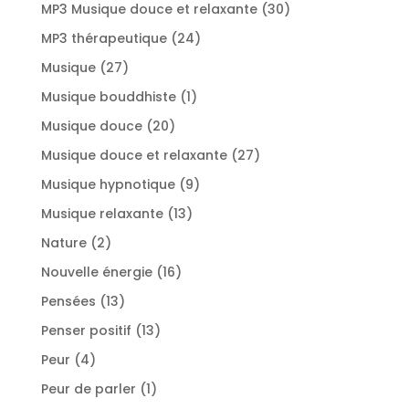
produits
30
MP3 Musique douce et relaxante
30
produits
24
MP3 thérapeutique
24
produits
27
Musique
27
produits
1
Musique bouddhiste
1
produit
20
Musique douce
20
produits
27
Musique douce et relaxante
27
produits
9
Musique hypnotique
9
produits
13
Musique relaxante
13
produits
2
Nature
2
produits
16
Nouvelle énergie
16
produits
13
Pensées
13
produits
13
Penser positif
13
produits
4
Peur
4
produits
1
Peur de parler
1