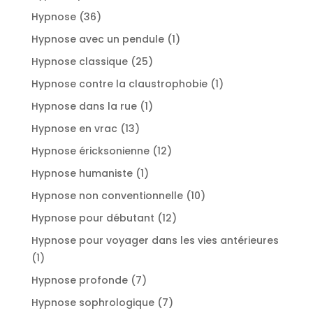
produits
36
Hypnose
36
produits
1
Hypnose avec un pendule
1
produit
25
Hypnose classique
25
produits
1
Hypnose contre la claustrophobie
1
produit
1
Hypnose dans la rue
1
produit
13
Hypnose en vrac
13
produits
12
Hypnose éricksonienne
12
produits
1
Hypnose humaniste
1
produit
10
Hypnose non conventionnelle
10
produits
12
Hypnose pour débutant
12
produits
Hypnose pour voyager dans les vies antérieures
1
1
produit
7
Hypnose profonde
7
produits
7
Hypnose sophrologique
7