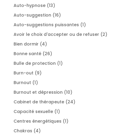
produits
13
Auto-hypnose
13
produits
16
Auto-suggestion
16
produits
1
Auto-suggestions puissantes
1
produit
2
Avoir le choix d'accepter ou de refuser
2
produits
4
Bien dormir
4
produits
26
Bonne santé
26
produits
1
Bulle de protection
1
produit
9
Burn-out
9
produits
1
Burnout
1
produit
10
Burnout et dépression
10
produits
24
Cabinet de thérapeute
24
produits
1
Capacité sexuelle
1
produit
1
Centres énergétiques
1
produit
4
Chakras
4