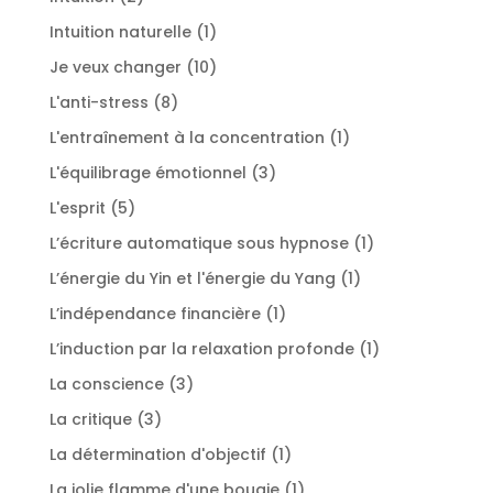
produits
1
Intuition naturelle
1
produit
10
Je veux changer
10
produits
8
L'anti-stress
8
produits
1
L'entraînement à la concentration
1
produit
3
L'équilibrage émotionnel
3
produits
5
L'esprit
5
produits
1
L’écriture automatique sous hypnose
1
produit
1
L’énergie du Yin et l'énergie du Yang
1
produit
1
L’indépendance financière
1
produit
1
L’induction par la relaxation profonde
1
produit
3
La conscience
3
produits
3
La critique
3
produits
1
La détermination d'objectif
1
produit
1
La jolie flamme d'une bougie
1