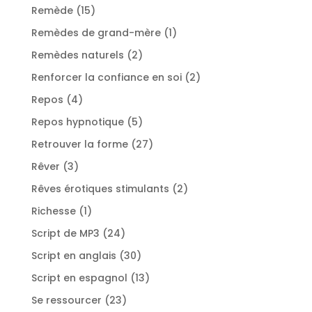
produits
15
Remède
15
produits
1
Remèdes de grand-mère
1
produit
2
Remèdes naturels
2
produits
2
Renforcer la confiance en soi
2
produits
4
Repos
4
produits
5
Repos hypnotique
5
produits
27
Retrouver la forme
27
produits
3
Rêver
3
produits
2
Rêves érotiques stimulants
2
produits
1
Richesse
1
produit
24
Script de MP3
24
produits
30
Script en anglais
30
produits
13
Script en espagnol
13
produits
23
Se ressourcer
23