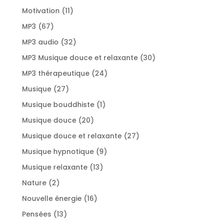
produits
11
Motivation
11
produits
67
MP3
67
produits
32
MP3 audio
32
produits
30
MP3 Musique douce et relaxante
30
produits
24
MP3 thérapeutique
24
produits
27
Musique
27
produits
1
Musique bouddhiste
1
produit
20
Musique douce
20
produits
27
Musique douce et relaxante
27
produits
9
Musique hypnotique
9
produits
13
Musique relaxante
13
produits
2
Nature
2
produits
16
Nouvelle énergie
16
produits
13
Pensées
13