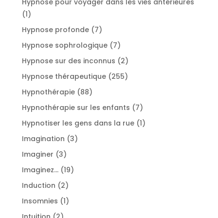
Hypnose pour voyager dans les vies antérieures
1
1
produit
7
Hypnose profonde
7
produits
7
Hypnose sophrologique
7
produits
2
Hypnose sur des inconnus
2
produits
255
Hypnose thérapeutique
255
produits
88
Hypnothérapie
88
produits
7
Hypnothérapie sur les enfants
7
produits
1
Hypnotiser les gens dans la rue
1
produit
3
Imagination
3
produits
3
Imaginer
3
produits
19
Imaginez...
19
produits
2
Induction
2
produits
1
Insomnies
1
produit
2
Intuition
2