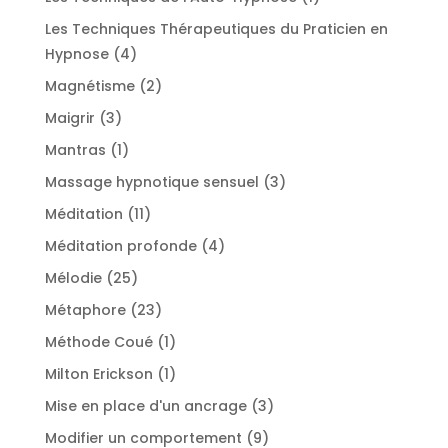
produit
Les Techniques Thérapeutiques du Praticien en
4
Hypnose
4
produits
2
Magnétisme
2
produits
3
Maigrir
3
produits
1
Mantras
1
produit
3
Massage hypnotique sensuel
3
produits
11
Méditation
11
produits
4
Méditation profonde
4
produits
25
Mélodie
25
produits
23
Métaphore
23
produits
1
Méthode Coué
1
produit
1
Milton Erickson
1
produit
3
Mise en place d'un ancrage
3
produits
9
Modifier un comportement
9