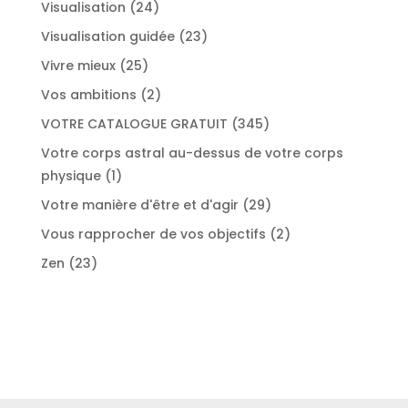
produit
24
Visualisation
24
produits
23
Visualisation guidée
23
produits
25
Vivre mieux
25
produits
2
Vos ambitions
2
produits
345
VOTRE CATALOGUE GRATUIT
345
produits
Votre corps astral au-dessus de votre corps
1
physique
1
produit
29
Votre manière d'être et d'agir
29
produits
2
Vous rapprocher de vos objectifs
2
produits
23
Zen
23
produits