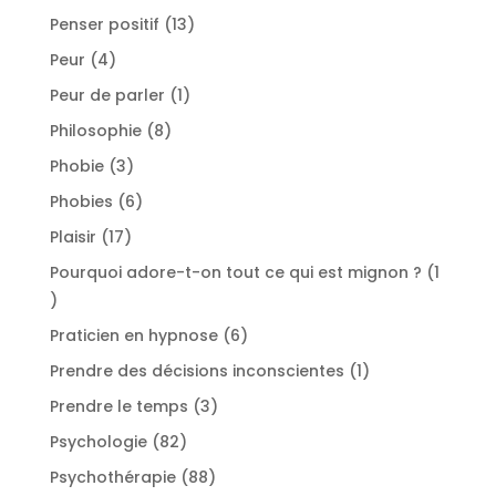
produits
13
Penser positif
13
produits
4
Peur
4
produits
1
Peur de parler
1
produit
8
Philosophie
8
produits
3
Phobie
3
produits
6
Phobies
6
produits
17
Plaisir
17
produits
Pourquoi adore-t-on tout ce qui est mignon ?
1
1
produit
6
Praticien en hypnose
6
produits
1
Prendre des décisions inconscientes
1
produit
3
Prendre le temps
3
produits
82
Psychologie
82
produits
88
Psychothérapie
88