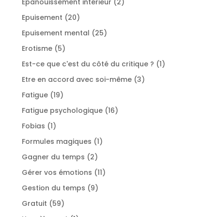
2
Epanouissement intérieur
2
produits
20
Epuisement
20
produits
25
Epuisement mental
25
produits
5
Erotisme
5
produits
1
Est-ce que c'est du côté du critique ?
1
produit
3
Etre en accord avec soi-même
3
produits
19
Fatigue
19
produits
16
Fatigue psychologique
16
produits
1
Fobias
1
produit
1
Formules magiques
1
produit
2
Gagner du temps
2
produits
11
Gérer vos émotions
11
produits
9
Gestion du temps
9
produits
59
Gratuit
59
produits