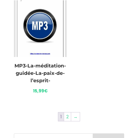
MP3-La-méditation-
guidée-La-paix-de-
l’esprit-
15,99
€
1
2
→