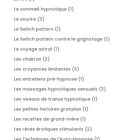
produit
1
Le sommeil hypnotique
1
produit
3
Le sourire
3
produits
1
Le Switch pattern
1
produit
1
Le Switch pattern contre le grignotage
1
produit
1
Le voyage astral
1
produit
2
Les chakras
2
produits
3
Les croyances limitantes
3
produits
1
Les entretiens pré-hypnose
1
produit
3
Les massages hypnotiques sensuels
3
produits
1
Les niveaux de transe hypnotique
1
produit
1
Les petites histoires gratuites
1
produit
1
Les recettes de grand-mère
1
produit
2
Les rêves érotiques stimulants
2
produits
1
Les Techniques de l'Auto-Hypnose
1