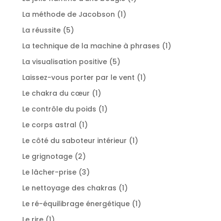
produit
1
La méthode de Jacobson
1
produit
5
La réussite
5
produits
1
La technique de la machine à phrases
1
produit
5
La visualisation positive
5
produits
1
Laissez-vous porter par le vent
1
produit
1
Le chakra du cœur
1
produit
1
Le contrôle du poids
1
produit
1
Le corps astral
1
produit
1
Le côté du saboteur intérieur
1
produit
2
Le grignotage
2
produits
3
Le lâcher-prise
3
produits
1
Le nettoyage des chakras
1
produit
1
Le ré-équilibrage énergétique
1
produit
1
Le rire
1