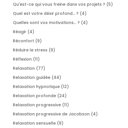
produits
5
Qu'est-ce qui vous freine dans vos projets ?
5
produit
4
Quel est votre désir profond... ?
4
produits
4
Quelles sont vos motivations... ?
4
produits
4
Réagir
4
produits
9
Réconfort
9
produits
9
Réduire le stress
9
produits
11
Réflexion
11
produits
77
Relaxation
77
produits
44
Relaxation guidée
44
produits
12
Relaxation hypnotique
12
produits
24
Relaxation profonde
24
produits
11
Relaxation progressive
11
produits
4
Relaxation progressive de Jacobson
4
produits
9
Relaxation sensuelle
9