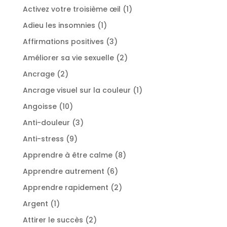
produit
1
Activez votre troisième œil
1
produit
1
Adieu les insomnies
1
produit
3
Affirmations positives
3
produits
2
Améliorer sa vie sexuelle
2
produits
2
Ancrage
2
produits
1
Ancrage visuel sur la couleur
1
produit
10
Angoisse
10
produits
3
Anti-douleur
3
produits
9
Anti-stress
9
produits
8
Apprendre à être calme
8
produits
6
Apprendre autrement
6
produits
2
Apprendre rapidement
2
produits
1
Argent
1
produit
2
Attirer le succès
2