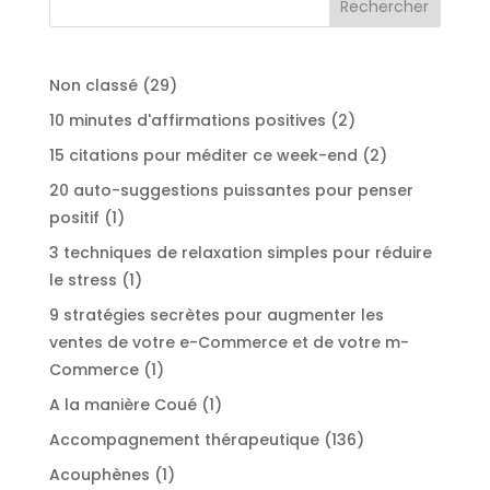
29
Non classé
29
produits
2
10 minutes d'affirmations positives
2
produits
2
15 citations pour méditer ce week-end
2
produits
20 auto-suggestions puissantes pour penser
1
positif
1
produit
3 techniques de relaxation simples pour réduire
1
le stress
1
produit
9 stratégies secrètes pour augmenter les
ventes de votre e-Commerce et de votre m-
1
Commerce
1
produit
1
A la manière Coué
1
produit
136
Accompagnement thérapeutique
136
produits
1
Acouphènes
1