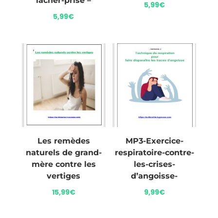
lâcher-prise –
5,99
€
5,99
€
Les remèdes
MP3-Exercice-
naturels de grand-
respiratoire-contre-
mère contre les
les-crises-
vertiges
d’angoisse-
15,99
€
9,99
€