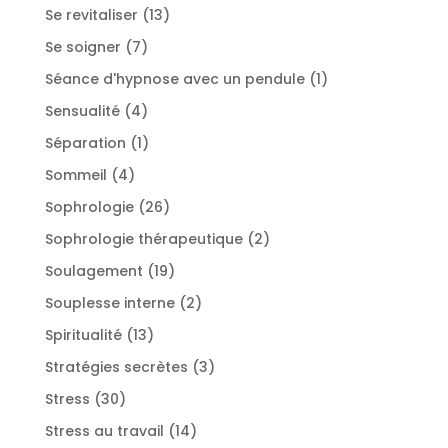
produits
13
Se revitaliser
13
produits
7
Se soigner
7
produits
1
Séance d'hypnose avec un pendule
1
produit
4
Sensualité
4
produits
1
Séparation
1
produit
4
Sommeil
4
produits
26
Sophrologie
26
produits
2
Sophrologie thérapeutique
2
produits
19
Soulagement
19
produits
2
Souplesse interne
2
produits
13
Spiritualité
13
produits
3
Stratégies secrètes
3
produits
30
Stress
30
produits
14
Stress au travail
14