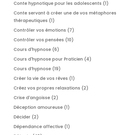
produits
1
Conte hypnotique pour les adolescents
1
produit
Conte servant à créer une de vos métaphores
1
thérapeutiques
1
produit
7
Contrôler vos émotions
7
produits
10
Contrôler vos pensées
10
produits
6
Cours d'hypnose
6
produits
4
Cours d'hypnose pour Praticien
4
produits
19
Cours d’hypnose
19
produits
1
Créer la vie de vos rêves
1
produit
2
Créez vos propres relaxations
2
produits
2
Crise d'angoisse
2
produits
1
Déception amoureuse
1
produit
2
Décider
2
produits
1
Dépendance affective
1
produit