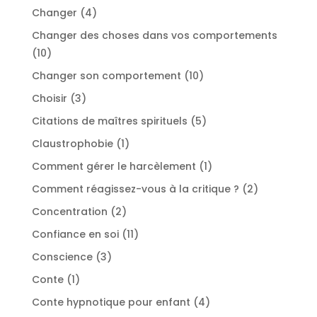
produits
4
Changer
4
produits
Changer des choses dans vos comportements
10
10
produits
10
Changer son comportement
10
produits
3
Choisir
3
produits
5
Citations de maîtres spirituels
5
produits
1
Claustrophobie
1
produit
1
Comment gérer le harcèlement
1
produit
2
Comment réagissez-vous à la critique ?
2
produits
2
Concentration
2
produits
11
Confiance en soi
11
produits
3
Conscience
3
produits
1
Conte
1
produit
4
Conte hypnotique pour enfant
4