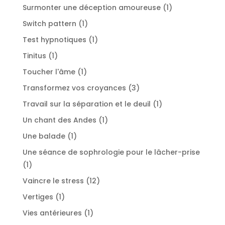
produits
1
Surmonter une déception amoureuse
1
produit
1
Switch pattern
1
produit
1
Test hypnotiques
1
produit
1
Tinitus
1
produit
1
Toucher l'âme
1
produit
3
Transformez vos croyances
3
produits
1
Travail sur la séparation et le deuil
1
produit
1
Un chant des Andes
1
produit
1
Une balade
1
produit
Une séance de sophrologie pour le lâcher-prise
1
1
produit
12
Vaincre le stress
12
produits
1
Vertiges
1
produit
1
Vies antérieures
1