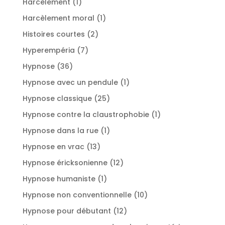
1
Harcèlement
1
produit
1
Harcèlement moral
1
produit
2
Histoires courtes
2
produits
7
Hyperempéria
7
produits
36
Hypnose
36
produits
1
Hypnose avec un pendule
1
produit
25
Hypnose classique
25
produits
1
Hypnose contre la claustrophobie
1
produit
1
Hypnose dans la rue
1
produit
13
Hypnose en vrac
13
produits
12
Hypnose éricksonienne
12
produits
1
Hypnose humaniste
1
produit
10
Hypnose non conventionnelle
10
produits
12
Hypnose pour débutant
12
produits