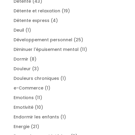
43
Détente
43
produits
19
Détente et relaxation
19
produits
4
Détente express
4
produits
1
Deuil
1
produit
25
Développement personnel
25
produits
11
Diminuer l'épuisement mental
11
produits
8
Dormir
8
produits
3
Douleur
3
produits
1
Douleurs chroniques
1
produit
1
e-Commerce
1
produit
11
Emotions
11
produits
10
Emotivité
10
produits
1
Endormir les enfants
1
produit
21
Energie
21
produits