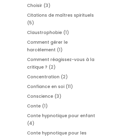
produits
3
Choisir
3
produits
Citations de maîtres spirituels
5
5
produits
1
Claustrophobie
1
produit
Comment gérer le
1
harcèlement
1
produit
Comment réagissez-vous à la
2
critique ?
2
produits
2
Concentration
2
produits
11
Confiance en soi
11
produits
3
Conscience
3
produits
1
Conte
1
produit
Conte hypnotique pour enfant
4
4
produits
Conte hypnotique pour les