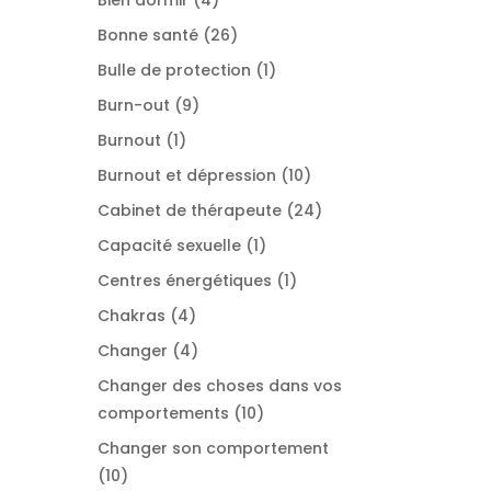
produits
26
Bonne santé
26
produits
1
Bulle de protection
1
produit
9
Burn-out
9
produits
1
Burnout
1
produit
10
Burnout et dépression
10
produits
24
Cabinet de thérapeute
24
produits
1
Capacité sexuelle
1
produit
1
Centres énergétiques
1
produit
4
Chakras
4
produits
4
Changer
4
produits
Changer des choses dans vos
10
comportements
10
produits
Changer son comportement
10
10