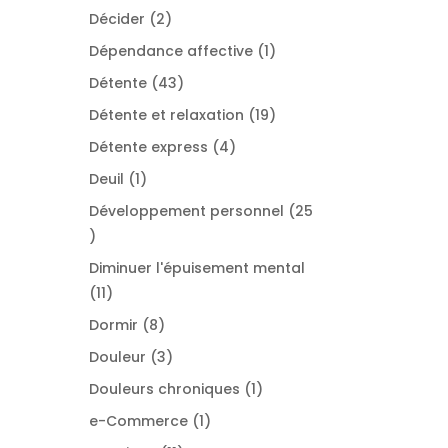
produit
2
Décider
2
produits
1
Dépendance affective
1
produit
43
Détente
43
produits
19
Détente et relaxation
19
produits
4
Détente express
4
produits
1
Deuil
1
produit
Développement personnel
25
25
produits
Diminuer l'épuisement mental
11
11
produits
8
Dormir
8
produits
3
Douleur
3
produits
1
Douleurs chroniques
1
produit
1
e-Commerce
1
produit