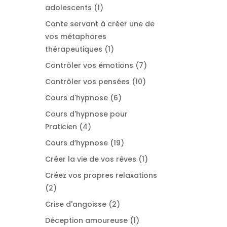
1
adolescents
1
produit
Conte servant à créer une de
vos métaphores
1
thérapeutiques
1
produit
7
Contrôler vos émotions
7
produits
10
Contrôler vos pensées
10
produits
6
Cours d'hypnose
6
produits
Cours d'hypnose pour
4
Praticien
4
produits
19
Cours d’hypnose
19
produits
1
Créer la vie de vos rêves
1
produit
Créez vos propres relaxations
2
2
produits
2
Crise d'angoisse
2
produits
1
Déception amoureuse
1