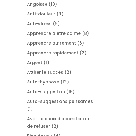
produit
10
Angoisse
10
produits
3
Anti-douleur
3
produits
9
Anti-stress
9
produits
8
Apprendre à être calme
8
produits
6
Apprendre autrement
6
produits
2
Apprendre rapidement
2
produits
1
Argent
1
produit
2
Attirer le succès
2
produits
13
Auto-hypnose
13
produits
16
Auto-suggestion
16
produits
Auto-suggestions puissantes
1
1
produit
Avoir le choix d'accepter ou
2
de refuser
2
produits
4
Bien dormir
4