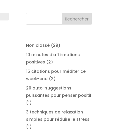
29
Non classé
29
produits
10 minutes d'affirmations
2
positives
2
produits
15 citations pour méditer ce
2
week-end
2
produits
20 auto-suggestions
puissantes pour penser positif
1
1
produit
3 techniques de relaxation
simples pour réduire le stress
1
1