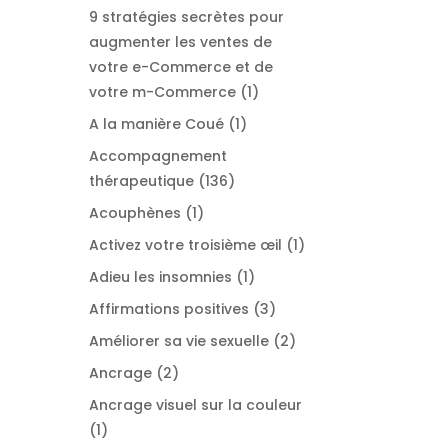
produit
9 stratégies secrètes pour
augmenter les ventes de
votre e-Commerce et de
1
votre m-Commerce
1
produit
1
A la manière Coué
1
produit
Accompagnement
136
thérapeutique
136
produits
1
Acouphènes
1
produit
1
Activez votre troisième œil
1
produit
1
Adieu les insomnies
1
produit
3
Affirmations positives
3
produits
2
Améliorer sa vie sexuelle
2
produits
2
Ancrage
2
produits
Ancrage visuel sur la couleur
1
1