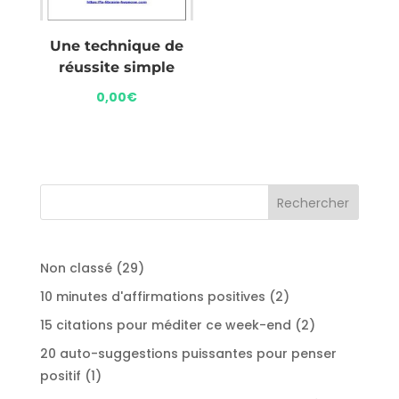
Une technique de
réussite simple
0,00
€
29
Non classé
29
produits
2
10 minutes d'affirmations positives
2
produits
2
15 citations pour méditer ce week-end
2
produits
20 auto-suggestions puissantes pour penser
1
positif
1
produit