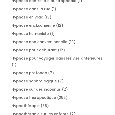
1
Hypnose contre la claustrophobie
1
produit
1
Hypnose dans la rue
1
produit
13
Hypnose en vrac
13
produits
12
Hypnose éricksonienne
12
produits
1
Hypnose humaniste
1
produit
10
Hypnose non conventionnelle
10
produits
12
Hypnose pour débutant
12
produits
Hypnose pour voyager dans les vies antérieures
1
1
produit
7
Hypnose profonde
7
produits
7
Hypnose sophrologique
7
produits
2
Hypnose sur des inconnus
2
produits
255
Hypnose thérapeutique
255
produits
88
Hypnothérapie
88
produits
7
Hypnothérapie sur les enfants
7