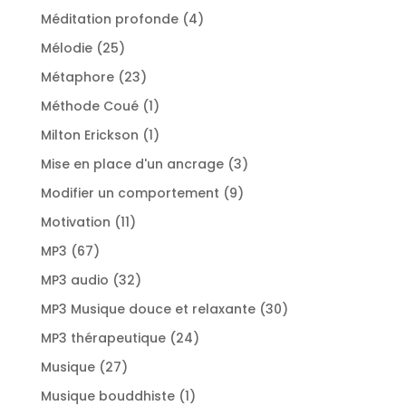
produits
4
Méditation profonde
4
produits
25
Mélodie
25
produits
23
Métaphore
23
produits
1
Méthode Coué
1
produit
1
Milton Erickson
1
produit
3
Mise en place d'un ancrage
3
produits
9
Modifier un comportement
9
produits
11
Motivation
11
produits
67
MP3
67
produits
32
MP3 audio
32
produits
30
MP3 Musique douce et relaxante
30
produits
24
MP3 thérapeutique
24
produits
27
Musique
27
produits
1
Musique bouddhiste
1