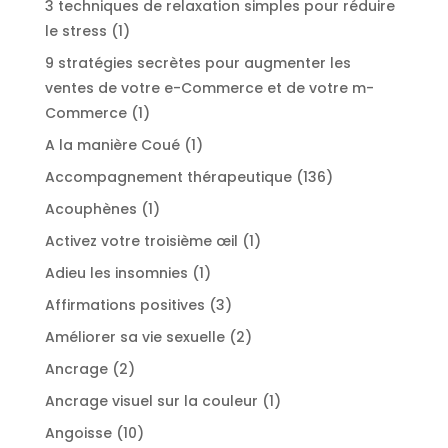
3 techniques de relaxation simples pour réduire
1
le stress
1
produit
9 stratégies secrètes pour augmenter les
ventes de votre e-Commerce et de votre m-
1
Commerce
1
produit
1
A la manière Coué
1
produit
136
Accompagnement thérapeutique
136
produits
1
Acouphènes
1
produit
1
Activez votre troisième œil
1
produit
1
Adieu les insomnies
1
produit
3
Affirmations positives
3
produits
2
Améliorer sa vie sexuelle
2
produits
2
Ancrage
2
produits
1
Ancrage visuel sur la couleur
1
produit
10
Angoisse
10