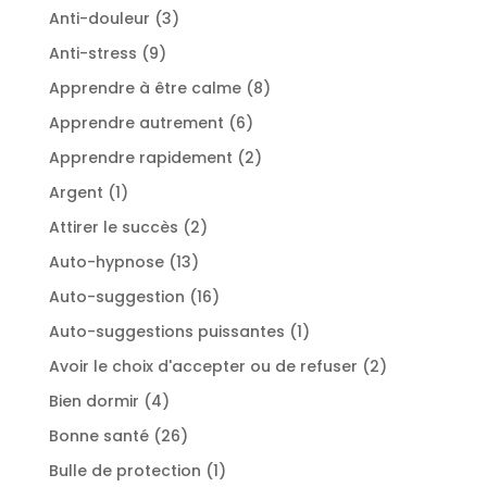
produits
3
Anti-douleur
3
produits
9
Anti-stress
9
produits
8
Apprendre à être calme
8
produits
6
Apprendre autrement
6
produits
2
Apprendre rapidement
2
produits
1
Argent
1
produit
2
Attirer le succès
2
produits
13
Auto-hypnose
13
produits
16
Auto-suggestion
16
produits
1
Auto-suggestions puissantes
1
produit
2
Avoir le choix d'accepter ou de refuser
2
produits
4
Bien dormir
4
produits
26
Bonne santé
26
produits
1
Bulle de protection
1