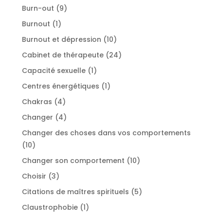
produit
9
Burn-out
9
produits
1
Burnout
1
produit
10
Burnout et dépression
10
produits
24
Cabinet de thérapeute
24
produits
1
Capacité sexuelle
1
produit
1
Centres énergétiques
1
produit
4
Chakras
4
produits
4
Changer
4
produits
Changer des choses dans vos comportements
10
10
produits
10
Changer son comportement
10
produits
3
Choisir
3
produits
5
Citations de maîtres spirituels
5
produits
1
Claustrophobie
1