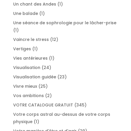
produit
1
Un chant des Andes
1
produit
1
Une balade
1
produit
Une séance de sophrologie pour le lâcher-prise
1
1
produit
12
Vaincre le stress
12
produits
1
Vertiges
1
produit
1
Vies antérieures
1
produit
24
Visualisation
24
produits
23
Visualisation guidée
23
produits
25
Vivre mieux
25
produits
2
Vos ambitions
2
produits
345
VOTRE CATALOGUE GRATUIT
345
produits
Votre corps astral au-dessus de votre corps
1
physique
1
produit
29
Votre manière d'être et d'agir
29