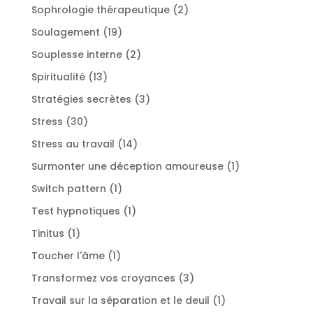
produits
2
Sophrologie thérapeutique
2
produits
19
Soulagement
19
produits
2
Souplesse interne
2
produits
13
Spiritualité
13
produits
3
Stratégies secrètes
3
produits
30
Stress
30
produits
14
Stress au travail
14
produits
1
Surmonter une déception amoureuse
1
produit
1
Switch pattern
1
produit
1
Test hypnotiques
1
produit
1
Tinitus
1
produit
1
Toucher l'âme
1
produit
3
Transformez vos croyances
3
produits
1
Travail sur la séparation et le deuil
1