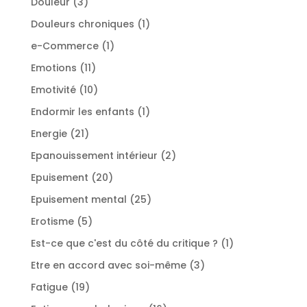
3
Douleur
3
produits
1
Douleurs chroniques
1
produit
1
e-Commerce
1
produit
11
Emotions
11
produits
10
Emotivité
10
produits
1
Endormir les enfants
1
produit
21
Energie
21
produits
2
Epanouissement intérieur
2
produits
20
Epuisement
20
produits
25
Epuisement mental
25
produits
5
Erotisme
5
produits
1
Est-ce que c'est du côté du critique ?
1
produit
3
Etre en accord avec soi-même
3
produits
19
Fatigue
19
produits