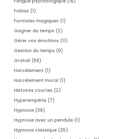
16
Fatigue psychologique
16
produits
1
Fobias
1
produit
1
Formules magiques
1
produit
2
Gagner du temps
2
produits
11
Gérer vos émotions
11
produits
9
Gestion du temps
9
produits
59
Gratuit
59
produits
1
Harcèlement
1
produit
1
Harcèlement moral
1
produit
2
Histoires courtes
2
produits
7
Hyperempéria
7
produits
36
Hypnose
36
produits
1
Hypnose avec un pendule
1
produit
25
Hypnose classique
25
produits