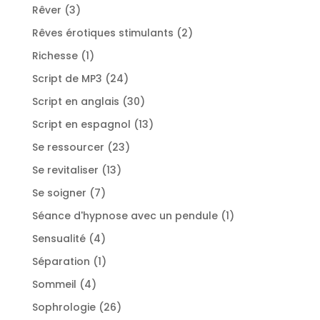
produits
3
Rêver
3
produits
2
Rêves érotiques stimulants
2
produits
1
Richesse
1
produit
24
Script de MP3
24
produits
30
Script en anglais
30
produits
13
Script en espagnol
13
produits
23
Se ressourcer
23
produits
13
Se revitaliser
13
produits
7
Se soigner
7
produits
1
Séance d'hypnose avec un pendule
1
produit
4
Sensualité
4
produits
1
Séparation
1
produit
4
Sommeil
4
produits
26
Sophrologie
26