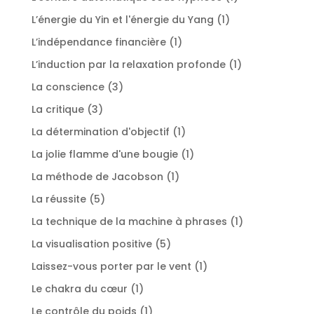
produit
1
L’énergie du Yin et l'énergie du Yang
1
produit
1
L’indépendance financière
1
produit
1
L’induction par la relaxation profonde
1
produit
3
La conscience
3
produits
3
La critique
3
produits
1
La détermination d'objectif
1
produit
1
La jolie flamme d'une bougie
1
produit
1
La méthode de Jacobson
1
produit
5
La réussite
5
produits
1
La technique de la machine à phrases
1
produit
5
La visualisation positive
5
produits
1
Laissez-vous porter par le vent
1
produit
1
Le chakra du cœur
1
produit
1
Le contrôle du poids
1