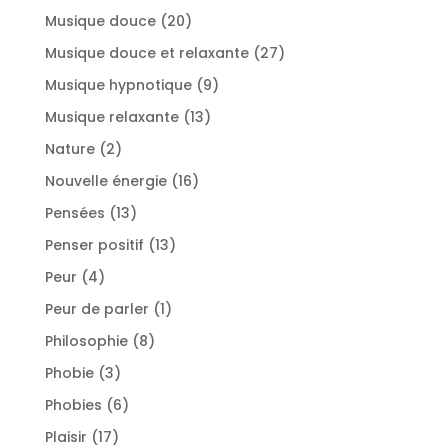
produit
20
Musique douce
20
produits
27
Musique douce et relaxante
27
produits
9
Musique hypnotique
9
produits
13
Musique relaxante
13
produits
2
Nature
2
produits
16
Nouvelle énergie
16
produits
13
Pensées
13
produits
13
Penser positif
13
produits
4
Peur
4
produits
1
Peur de parler
1
produit
8
Philosophie
8
produits
3
Phobie
3
produits
6
Phobies
6
produits
17
Plaisir
17