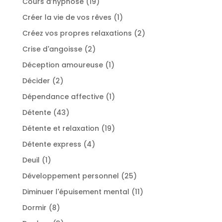
19
Cours d’hypnose
19
produits
1
Créer la vie de vos rêves
1
produit
2
Créez vos propres relaxations
2
produits
2
Crise d'angoisse
2
produits
1
Déception amoureuse
1
produit
2
Décider
2
produits
1
Dépendance affective
1
produit
43
Détente
43
produits
19
Détente et relaxation
19
produits
4
Détente express
4
produits
1
Deuil
1
produit
25
Développement personnel
25
produits
11
Diminuer l'épuisement mental
11
produits
8
Dormir
8
produits