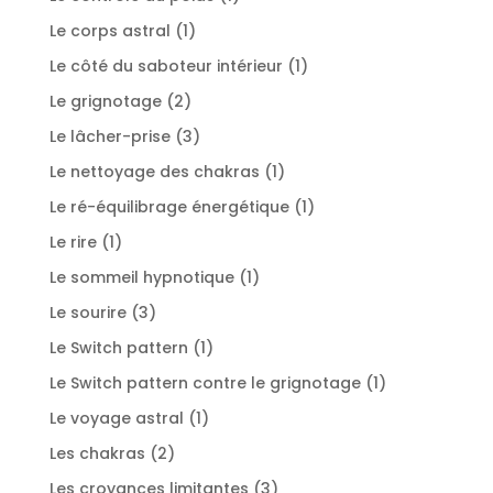
produit
1
Le corps astral
1
produit
1
Le côté du saboteur intérieur
1
produit
2
Le grignotage
2
produits
3
Le lâcher-prise
3
produits
1
Le nettoyage des chakras
1
produit
1
Le ré-équilibrage énergétique
1
produit
1
Le rire
1
produit
1
Le sommeil hypnotique
1
produit
3
Le sourire
3
produits
1
Le Switch pattern
1
produit
1
Le Switch pattern contre le grignotage
1
produit
1
Le voyage astral
1
produit
2
Les chakras
2
produits
3
Les croyances limitantes
3