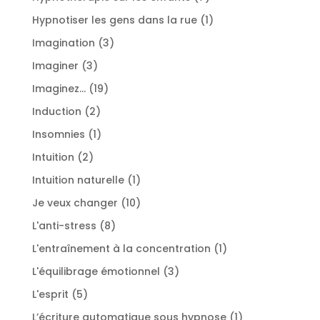
produits
1
Hypnotiser les gens dans la rue
1
produit
3
Imagination
3
produits
3
Imaginer
3
produits
19
Imaginez...
19
produits
2
Induction
2
produits
1
Insomnies
1
produit
2
Intuition
2
produits
1
Intuition naturelle
1
produit
10
Je veux changer
10
produits
8
L'anti-stress
8
produits
1
L'entraînement à la concentration
1
produit
3
L'équilibrage émotionnel
3
produits
5
L'esprit
5
produits
1
L’écriture automatique sous hypnose
1