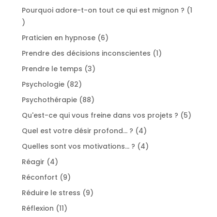
produits
Pourquoi adore-t-on tout ce qui est mignon ?
1
1
produit
6
Praticien en hypnose
6
produits
1
Prendre des décisions inconscientes
1
produit
3
Prendre le temps
3
produits
82
Psychologie
82
produits
88
Psychothérapie
88
produits
5
Qu'est-ce qui vous freine dans vos projets ?
5
produit
4
Quel est votre désir profond... ?
4
produits
4
Quelles sont vos motivations... ?
4
produits
4
Réagir
4
produits
9
Réconfort
9
produits
9
Réduire le stress
9
produits
11
Réflexion
11