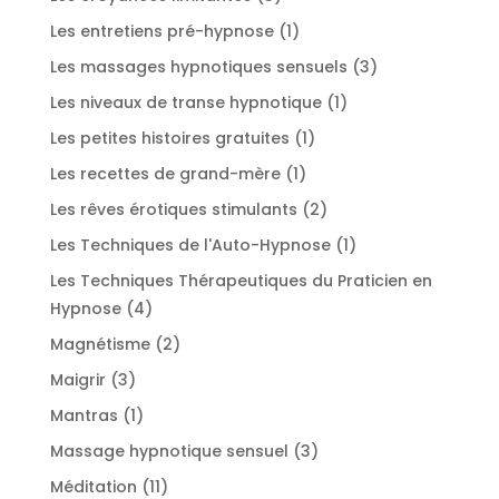
produits
1
Les entretiens pré-hypnose
1
produit
3
Les massages hypnotiques sensuels
3
produits
1
Les niveaux de transe hypnotique
1
produit
1
Les petites histoires gratuites
1
produit
1
Les recettes de grand-mère
1
produit
2
Les rêves érotiques stimulants
2
produits
1
Les Techniques de l'Auto-Hypnose
1
produit
Les Techniques Thérapeutiques du Praticien en
4
Hypnose
4
produits
2
Magnétisme
2
produits
3
Maigrir
3
produits
1
Mantras
1
produit
3
Massage hypnotique sensuel
3
produits
11
Méditation
11