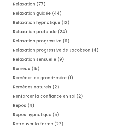
produits
77
Relaxation
77
produits
44
Relaxation guidée
44
produits
12
Relaxation hypnotique
12
produits
24
Relaxation profonde
24
produits
11
Relaxation progressive
11
produits
4
Relaxation progressive de Jacobson
4
produits
9
Relaxation sensuelle
9
produits
15
Remède
15
produits
1
Remèdes de grand-mère
1
produit
2
Remèdes naturels
2
produits
2
Renforcer la confiance en soi
2
produits
4
Repos
4
produits
5
Repos hypnotique
5
produits
27
Retrouver la forme
27