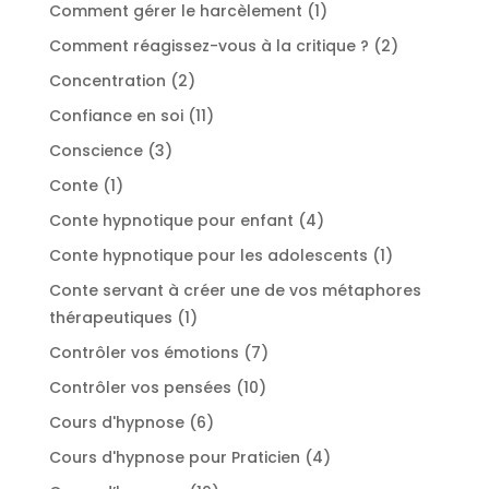
produit
1
Comment gérer le harcèlement
1
produit
2
Comment réagissez-vous à la critique ?
2
produits
2
Concentration
2
produits
11
Confiance en soi
11
produits
3
Conscience
3
produits
1
Conte
1
produit
4
Conte hypnotique pour enfant
4
produits
1
Conte hypnotique pour les adolescents
1
produit
Conte servant à créer une de vos métaphores
1
thérapeutiques
1
produit
7
Contrôler vos émotions
7
produits
10
Contrôler vos pensées
10
produits
6
Cours d'hypnose
6
produits
4
Cours d'hypnose pour Praticien
4
produits