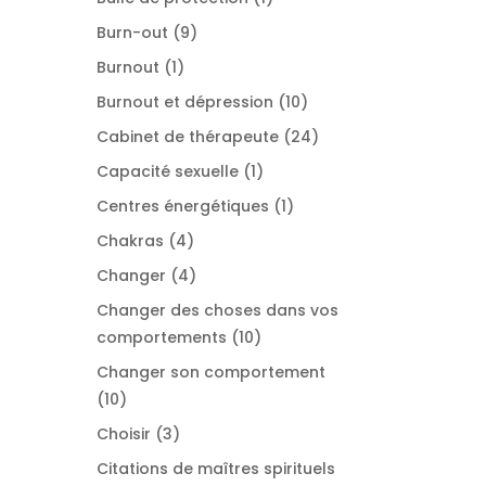
produit
9
Burn-out
9
produits
1
Burnout
1
produit
10
Burnout et dépression
10
produits
24
Cabinet de thérapeute
24
produits
1
Capacité sexuelle
1
produit
1
Centres énergétiques
1
produit
4
Chakras
4
produits
4
Changer
4
produits
Changer des choses dans vos
10
comportements
10
produits
Changer son comportement
10
10
produits
3
Choisir
3
produits
Citations de maîtres spirituels