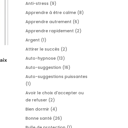
produits
9
Anti-stress
9
produits
8
Apprendre à être calme
8
produits
6
Apprendre autrement
6
produits
2
Apprendre rapidement
2
produits
1
Argent
1
produit
2
Attirer le succès
2
produits
13
Auto-hypnose
13
aix
produits
16
Auto-suggestion
16
produits
Auto-suggestions puissantes
1
1
produit
Avoir le choix d'accepter ou
2
de refuser
2
produits
4
Bien dormir
4
produits
26
Bonne santé
26
produits
1
Bulle de protection
1