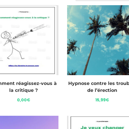
ment réagissez-vous à
Hypnose contre les troub
la critique ?
de l’érection
0,00
€
15,99
€