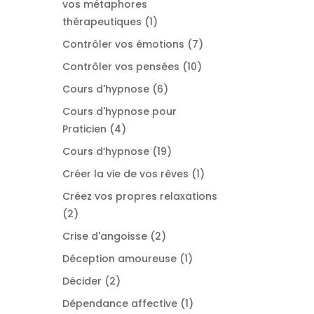
vos métaphores
1
thérapeutiques
1
produit
7
Contrôler vos émotions
7
produits
10
Contrôler vos pensées
10
produits
6
Cours d'hypnose
6
produits
Cours d'hypnose pour
4
Praticien
4
produits
19
Cours d’hypnose
19
produits
1
Créer la vie de vos rêves
1
produit
Créez vos propres relaxations
2
2
produits
2
Crise d'angoisse
2
produits
1
Déception amoureuse
1
produit
2
Décider
2
produits
1
Dépendance affective
1