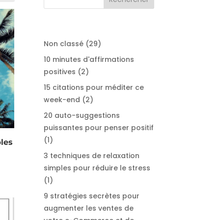
29
Non classé
29
produits
10 minutes d'affirmations
2
positives
2
produits
15 citations pour méditer ce
2
week-end
2
produits
20 auto-suggestions
puissantes pour penser positif
1
1
les
produit
3 techniques de relaxation
simples pour réduire le stress
1
1
produit
9 stratégies secrètes pour
augmenter les ventes de