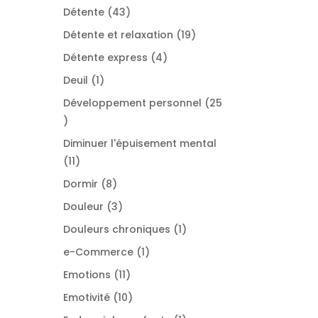
produit
43
Détente
43
produits
19
Détente et relaxation
19
produits
4
Détente express
4
produits
1
Deuil
1
produit
Développement personnel
25
25
produits
Diminuer l'épuisement mental
11
11
produits
8
Dormir
8
produits
3
Douleur
3
produits
1
Douleurs chroniques
1
produit
1
e-Commerce
1
produit
11
Emotions
11
produits
10
Emotivité
10
produits