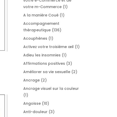
votre e-Commerce et de
1
votre m-Commerce
1
produit
1
A la manière Coué
1
produit
Accompagnement
136
thérapeutique
136
produits
1
Acouphènes
1
produit
1
Activez votre troisième œil
1
produit
1
Adieu les insomnies
1
produit
3
Affirmations positives
3
produits
2
Améliorer sa vie sexuelle
2
produits
2
Ancrage
2
produits
Ancrage visuel sur la couleur
1
1
produit
10
Angoisse
10
produits
3
Anti-douleur
3