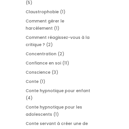
5
5
produits
1
Claustrophobie
1
produit
Comment gérer le
1
harcèlement
1
produit
Comment réagissez-vous à la
2
critique ?
2
produits
2
Concentration
2
produits
11
Confiance en soi
11
produits
3
Conscience
3
produits
1
Conte
1
produit
Conte hypnotique pour enfant
4
4
produits
Conte hypnotique pour les
1
adolescents
1
produit
Conte servant à créer une de