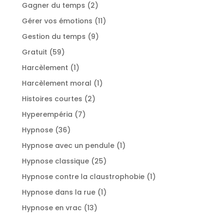
produit
2
Gagner du temps
2
produits
11
Gérer vos émotions
11
produits
9
Gestion du temps
9
produits
59
Gratuit
59
produits
1
Harcèlement
1
produit
1
Harcèlement moral
1
produit
2
Histoires courtes
2
produits
7
Hyperempéria
7
produits
36
Hypnose
36
produits
1
Hypnose avec un pendule
1
produit
25
Hypnose classique
25
produits
1
Hypnose contre la claustrophobie
1
produit
1
Hypnose dans la rue
1
produit
13
Hypnose en vrac
13