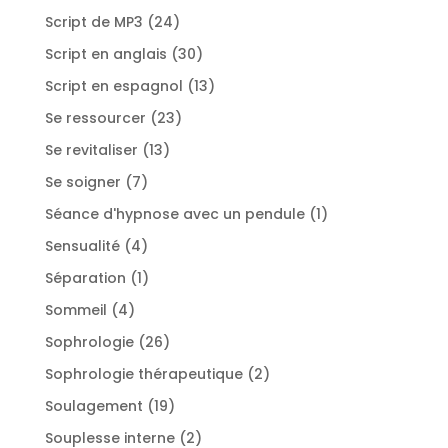
produit
24
Script de MP3
24
produits
30
Script en anglais
30
produits
13
Script en espagnol
13
produits
23
Se ressourcer
23
produits
13
Se revitaliser
13
produits
7
Se soigner
7
produits
1
Séance d'hypnose avec un pendule
1
produit
4
Sensualité
4
produits
1
Séparation
1
produit
4
Sommeil
4
produits
26
Sophrologie
26
produits
2
Sophrologie thérapeutique
2
produits
19
Soulagement
19
produits
2
Souplesse interne
2