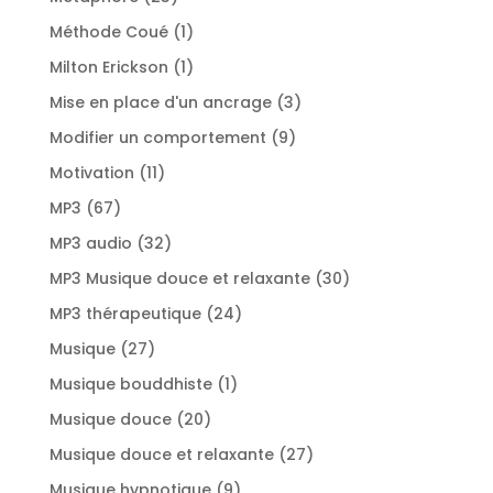
produits
1
Méthode Coué
1
produit
1
Milton Erickson
1
produit
3
Mise en place d'un ancrage
3
produits
9
Modifier un comportement
9
produits
11
Motivation
11
produits
67
MP3
67
produits
32
MP3 audio
32
produits
30
MP3 Musique douce et relaxante
30
produits
24
MP3 thérapeutique
24
produits
27
Musique
27
produits
1
Musique bouddhiste
1
produit
20
Musique douce
20
produits
27
Musique douce et relaxante
27
produits
9
Musique hypnotique
9