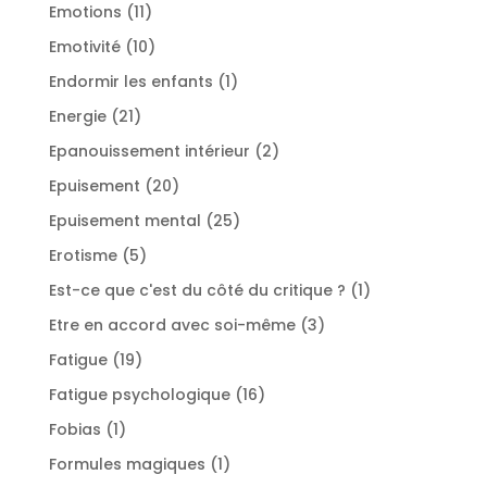
produit
11
Emotions
11
produits
10
Emotivité
10
produits
1
Endormir les enfants
1
produit
21
Energie
21
produits
2
Epanouissement intérieur
2
produits
20
Epuisement
20
produits
25
Epuisement mental
25
produits
5
Erotisme
5
produits
1
Est-ce que c'est du côté du critique ?
1
produit
3
Etre en accord avec soi-même
3
produits
19
Fatigue
19
produits
16
Fatigue psychologique
16
produits
1
Fobias
1
produit
1
Formules magiques
1