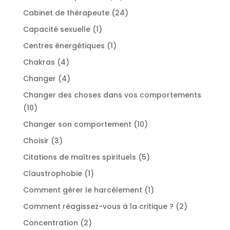
produits
24
Cabinet de thérapeute
24
produits
1
Capacité sexuelle
1
produit
1
Centres énergétiques
1
produit
4
Chakras
4
produits
4
Changer
4
produits
Changer des choses dans vos comportements
10
10
produits
10
Changer son comportement
10
produits
3
Choisir
3
produits
5
Citations de maîtres spirituels
5
produits
1
Claustrophobie
1
produit
1
Comment gérer le harcèlement
1
produit
2
Comment réagissez-vous à la critique ?
2
produits
2
Concentration
2