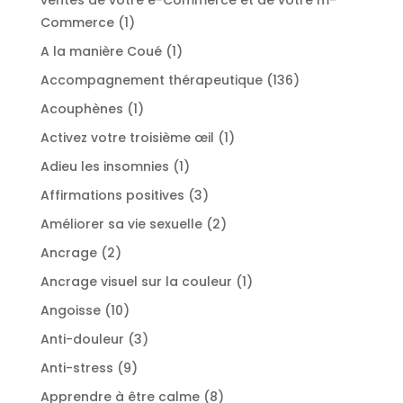
1
Commerce
1
produit
1
A la manière Coué
1
produit
136
Accompagnement thérapeutique
136
produits
1
Acouphènes
1
produit
1
Activez votre troisième œil
1
produit
1
Adieu les insomnies
1
produit
3
Affirmations positives
3
produits
2
Améliorer sa vie sexuelle
2
produits
2
Ancrage
2
produits
1
Ancrage visuel sur la couleur
1
produit
10
Angoisse
10
produits
3
Anti-douleur
3
produits
9
Anti-stress
9
produits
8
Apprendre à être calme
8