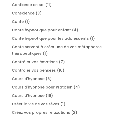
produits
11
Confiance en soi
11
produits
3
Conscience
3
produits
1
Conte
1
produit
4
Conte hypnotique pour enfant
4
produits
1
Conte hypnotique pour les adolescents
1
produit
Conte servant à créer une de vos métaphores
1
thérapeutiques
1
produit
7
Contrôler vos émotions
7
produits
10
Contrôler vos pensées
10
produits
6
Cours d'hypnose
6
produits
4
Cours d'hypnose pour Praticien
4
produits
19
Cours d’hypnose
19
produits
1
Créer la vie de vos rêves
1
produit
2
Créez vos propres relaxations
2