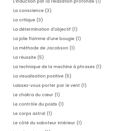
1
L’induction par la relaxation profonde
1
produit
3
La conscience
3
produits
3
La critique
3
produits
1
La détermination d'objectif
1
produit
1
La jolie flamme d'une bougie
1
produit
1
La méthode de Jacobson
1
produit
5
La réussite
5
produits
1
La technique de la machine à phrases
1
produit
5
La visualisation positive
5
produits
1
Laissez-vous porter par le vent
1
produit
1
Le chakra du cœur
1
produit
1
Le contrôle du poids
1
produit
1
Le corps astral
1
produit
1
Le côté du saboteur intérieur
1
produit