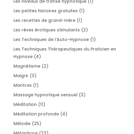
1
Les niveaux de transe hypnotique
1
produit
1
Les petites histoires gratuites
1
produit
1
Les recettes de grand-mère
1
produit
2
Les rêves érotiques stimulants
2
produits
1
Les Techniques de l'Auto-Hypnose
1
produit
Les Techniques Thérapeutiques du Praticien en
4
Hypnose
4
produits
2
Magnétisme
2
produits
3
Maigrir
3
produits
1
Mantras
1
produit
3
Massage hypnotique sensuel
3
produits
11
Méditation
11
produits
4
Méditation profonde
4
produits
25
Mélodie
25
produits
23
Métaphore
23