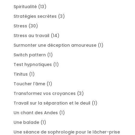
produits
13
Spiritualité
13
produits
3
Stratégies secrètes
3
produits
30
Stress
30
produits
14
Stress au travail
14
produits
1
Surmonter une déception amoureuse
1
produit
1
Switch pattern
1
produit
1
Test hypnotiques
1
produit
1
Tinitus
1
produit
1
Toucher l'âme
1
produit
3
Transformez vos croyances
3
produits
1
Travail sur la séparation et le deuil
1
produit
1
Un chant des Andes
1
produit
1
Une balade
1
produit
Une séance de sophrologie pour le lâcher-prise