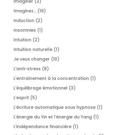
3
Imaginer
3
produits
19
Imaginez...
19
produits
2
Induction
2
produits
1
Insomnies
1
produit
2
Intuition
2
produits
1
Intuition naturelle
1
produit
10
Je veux changer
10
produits
8
L'anti-stress
8
produits
1
L'entraînement à la concentration
1
produit
3
L'équilibrage émotionnel
3
produits
5
L'esprit
5
produits
1
L’écriture automatique sous hypnose
1
produit
1
L’énergie du Yin et l'énergie du Yang
1
produit
1
L’indépendance financière
1
produit