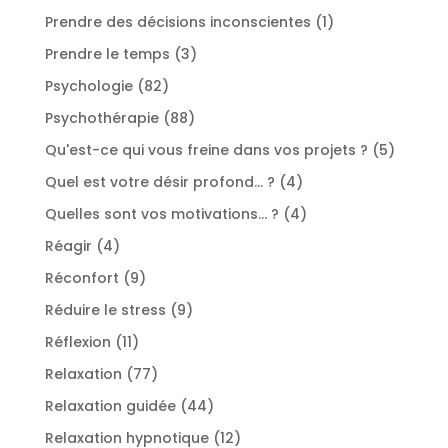
produits
1
Prendre des décisions inconscientes
1
produit
3
Prendre le temps
3
produits
82
Psychologie
82
produits
88
Psychothérapie
88
produits
5
Qu'est-ce qui vous freine dans vos projets ?
5
produit
4
Quel est votre désir profond... ?
4
produits
4
Quelles sont vos motivations... ?
4
produits
4
Réagir
4
produits
9
Réconfort
9
produits
9
Réduire le stress
9
produits
11
Réflexion
11
produits
77
Relaxation
77
produits
44
Relaxation guidée
44
produits
12
Relaxation hypnotique
12