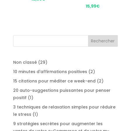
15,99
€
29
Non classé
29
produits
2
10 minutes d'affirmations positives
2
produits
2
15 citations pour méditer ce week-end
2
produits
20 auto-suggestions puissantes pour penser
1
positif
1
produit
3 techniques de relaxation simples pour réduire
1
le stress
1
produit
9 stratégies secrètes pour augmenter les
ventes de votre e-Commerce et de votre m-