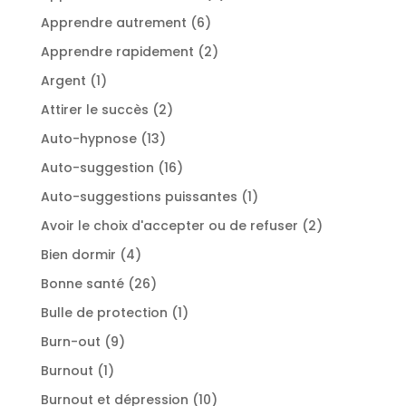
produits
6
Apprendre autrement
6
produits
2
Apprendre rapidement
2
produits
1
Argent
1
produit
2
Attirer le succès
2
produits
13
Auto-hypnose
13
produits
16
Auto-suggestion
16
produits
1
Auto-suggestions puissantes
1
produit
2
Avoir le choix d'accepter ou de refuser
2
produits
4
Bien dormir
4
produits
26
Bonne santé
26
produits
1
Bulle de protection
1
produit
9
Burn-out
9
produits
1
Burnout
1
produit
10
Burnout et dépression
10