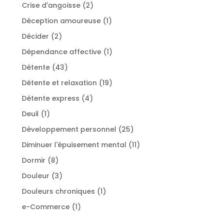
produits
2
Crise d'angoisse
2
produits
1
Déception amoureuse
1
produit
2
Décider
2
produits
1
Dépendance affective
1
produit
43
Détente
43
produits
19
Détente et relaxation
19
produits
4
Détente express
4
produits
1
Deuil
1
produit
25
Développement personnel
25
produits
11
Diminuer l'épuisement mental
11
produits
8
Dormir
8
produits
3
Douleur
3
produits
1
Douleurs chroniques
1
produit
1
e-Commerce
1