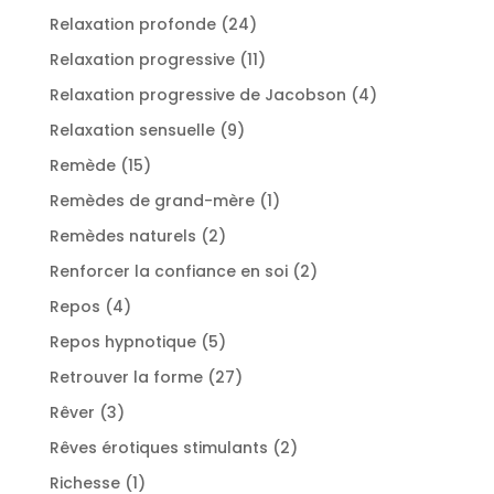
produits
24
Relaxation profonde
24
produits
11
Relaxation progressive
11
produits
4
Relaxation progressive de Jacobson
4
produits
9
Relaxation sensuelle
9
produits
15
Remède
15
produits
1
Remèdes de grand-mère
1
produit
2
Remèdes naturels
2
produits
2
Renforcer la confiance en soi
2
produits
4
Repos
4
produits
5
Repos hypnotique
5
produits
27
Retrouver la forme
27
produits
3
Rêver
3
produits
2
Rêves érotiques stimulants
2
produits
1
Richesse
1