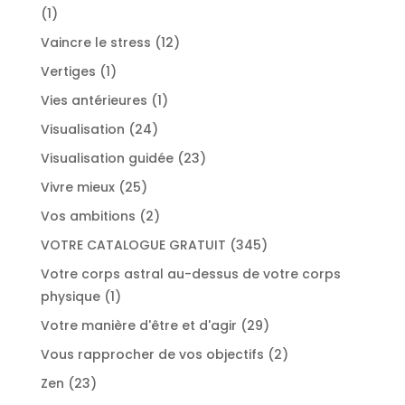
1
1
produit
12
Vaincre le stress
12
produits
1
Vertiges
1
produit
1
Vies antérieures
1
produit
24
Visualisation
24
produits
23
Visualisation guidée
23
produits
25
Vivre mieux
25
produits
2
Vos ambitions
2
produits
345
VOTRE CATALOGUE GRATUIT
345
produits
Votre corps astral au-dessus de votre corps
1
physique
1
produit
29
Votre manière d'être et d'agir
29
produits
2
Vous rapprocher de vos objectifs
2
produits
23
Zen
23
produits