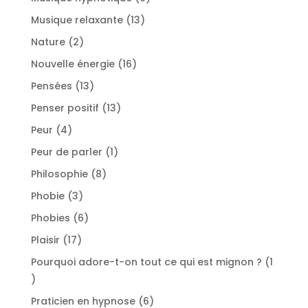
produits
13
Musique relaxante
13
produits
2
Nature
2
produits
16
Nouvelle énergie
16
produits
13
Pensées
13
produits
13
Penser positif
13
produits
4
Peur
4
produits
1
Peur de parler
1
produit
8
Philosophie
8
produits
3
Phobie
3
produits
6
Phobies
6
produits
17
Plaisir
17
produits
Pourquoi adore-t-on tout ce qui est mignon ?
1
1
produit
6
Praticien en hypnose
6