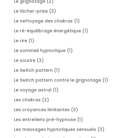
2
Le grignotage
2
produits
3
Le lâcher-prise
3
produits
1
Le nettoyage des chakras
1
produit
1
Le ré-équilibrage énergétique
1
produit
1
Le rire
1
produit
1
Le sommeil hypnotique
1
produit
3
Le sourire
3
produits
1
Le Switch pattern
1
produit
1
Le Switch pattern contre le grignotage
1
produit
1
Le voyage astral
1
produit
2
Les chakras
2
produits
3
Les croyances limitantes
3
produits
1
Les entretiens pré-hypnose
1
produit
3
Les massages hypnotiques sensuels
3
produits