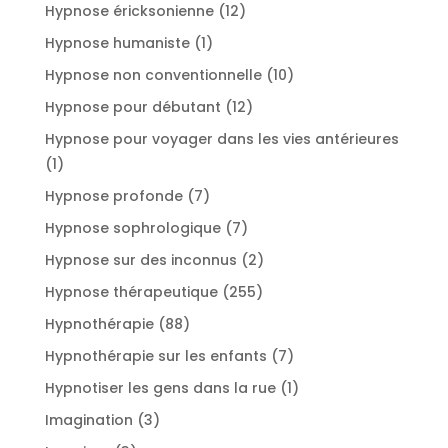
produits
12
Hypnose éricksonienne
12
produits
1
Hypnose humaniste
1
produit
10
Hypnose non conventionnelle
10
produits
12
Hypnose pour débutant
12
produits
Hypnose pour voyager dans les vies antérieures
1
1
produit
7
Hypnose profonde
7
produits
7
Hypnose sophrologique
7
produits
2
Hypnose sur des inconnus
2
produits
255
Hypnose thérapeutique
255
produits
88
Hypnothérapie
88
produits
7
Hypnothérapie sur les enfants
7
produits
1
Hypnotiser les gens dans la rue
1
produit
3
Imagination
3
produits