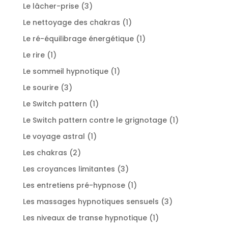
produits
3
Le lâcher-prise
3
produits
1
Le nettoyage des chakras
1
produit
1
Le ré-équilibrage énergétique
1
produit
1
Le rire
1
produit
1
Le sommeil hypnotique
1
produit
3
Le sourire
3
produits
1
Le Switch pattern
1
produit
1
Le Switch pattern contre le grignotage
1
produit
1
Le voyage astral
1
produit
2
Les chakras
2
produits
3
Les croyances limitantes
3
produits
1
Les entretiens pré-hypnose
1
produit
3
Les massages hypnotiques sensuels
3
produits
1
Les niveaux de transe hypnotique
1