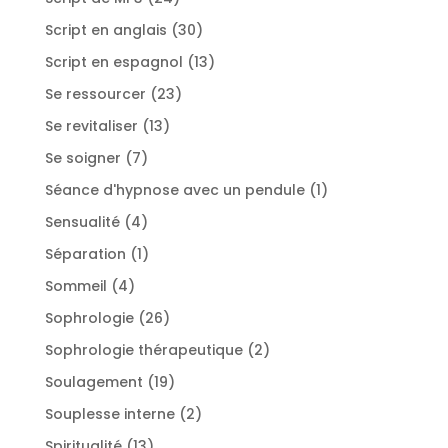
produits
30
Script en anglais
30
produits
13
Script en espagnol
13
produits
23
Se ressourcer
23
produits
13
Se revitaliser
13
produits
7
Se soigner
7
produits
1
Séance d'hypnose avec un pendule
1
produit
4
Sensualité
4
produits
1
Séparation
1
produit
4
Sommeil
4
produits
26
Sophrologie
26
produits
2
Sophrologie thérapeutique
2
produits
19
Soulagement
19
produits
2
Souplesse interne
2
produits
13
Spiritualité
13