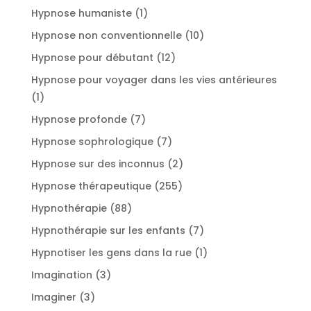
produits
1
Hypnose humaniste
1
produit
10
Hypnose non conventionnelle
10
produits
12
Hypnose pour débutant
12
produits
Hypnose pour voyager dans les vies antérieures
1
1
produit
7
Hypnose profonde
7
produits
7
Hypnose sophrologique
7
produits
2
Hypnose sur des inconnus
2
produits
255
Hypnose thérapeutique
255
produits
88
Hypnothérapie
88
produits
7
Hypnothérapie sur les enfants
7
produits
1
Hypnotiser les gens dans la rue
1
produit
3
Imagination
3
produits
3
Imaginer
3