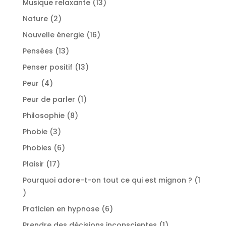
13
Musique relaxante
13
produits
2
Nature
2
produits
16
Nouvelle énergie
16
produits
13
Pensées
13
produits
13
Penser positif
13
produits
4
Peur
4
produits
1
Peur de parler
1
produit
8
Philosophie
8
produits
3
Phobie
3
produits
6
Phobies
6
produits
17
Plaisir
17
produits
Pourquoi adore-t-on tout ce qui est mignon ?
1
1
produit
6
Praticien en hypnose
6
produits
1
Prendre des décisions inconscientes
1