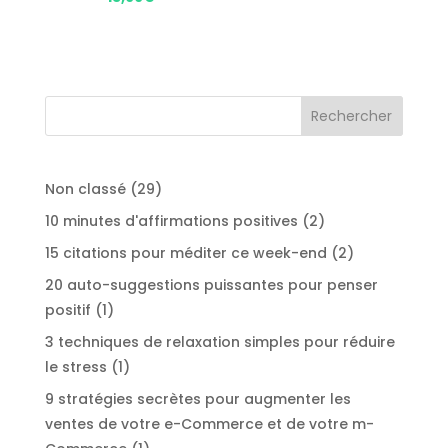
29
Non classé
29
produits
2
10 minutes d'affirmations positives
2
produits
2
15 citations pour méditer ce week-end
2
produits
20 auto-suggestions puissantes pour penser
1
positif
1
produit
3 techniques de relaxation simples pour réduire
1
le stress
1
produit
9 stratégies secrètes pour augmenter les
ventes de votre e-Commerce et de votre m-
1