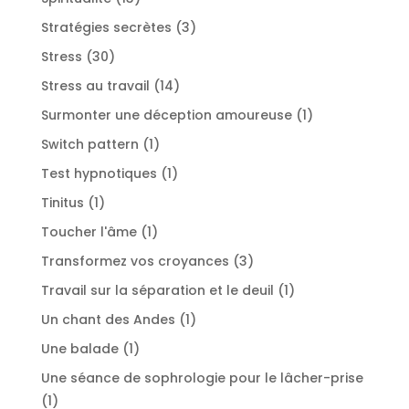
produits
3
Stratégies secrètes
3
produits
30
Stress
30
produits
14
Stress au travail
14
produits
1
Surmonter une déception amoureuse
1
produit
1
Switch pattern
1
produit
1
Test hypnotiques
1
produit
1
Tinitus
1
produit
1
Toucher l'âme
1
produit
3
Transformez vos croyances
3
produits
1
Travail sur la séparation et le deuil
1
produit
1
Un chant des Andes
1
produit
1
Une balade
1
produit
Une séance de sophrologie pour le lâcher-prise
1
1