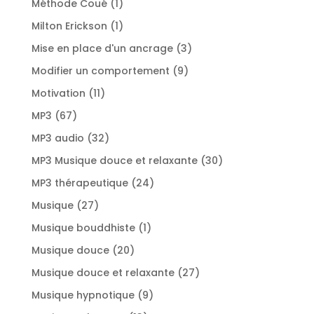
1
Méthode Coué
1
produit
1
Milton Erickson
1
produit
3
Mise en place d'un ancrage
3
produits
9
Modifier un comportement
9
produits
11
Motivation
11
produits
67
MP3
67
produits
32
MP3 audio
32
produits
30
MP3 Musique douce et relaxante
30
produits
24
MP3 thérapeutique
24
produits
27
Musique
27
produits
1
Musique bouddhiste
1
produit
20
Musique douce
20
produits
27
Musique douce et relaxante
27
produits
9
Musique hypnotique
9
produits