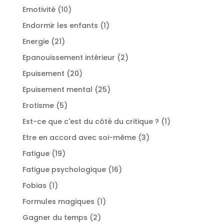
produits
10
Emotivité
10
produits
1
Endormir les enfants
1
produit
21
Energie
21
produits
2
Epanouissement intérieur
2
produits
20
Epuisement
20
produits
25
Epuisement mental
25
produits
5
Erotisme
5
produits
1
Est-ce que c'est du côté du critique ?
1
produit
3
Etre en accord avec soi-même
3
produits
19
Fatigue
19
produits
16
Fatigue psychologique
16
produits
1
Fobias
1
produit
1
Formules magiques
1
produit
2
Gagner du temps
2