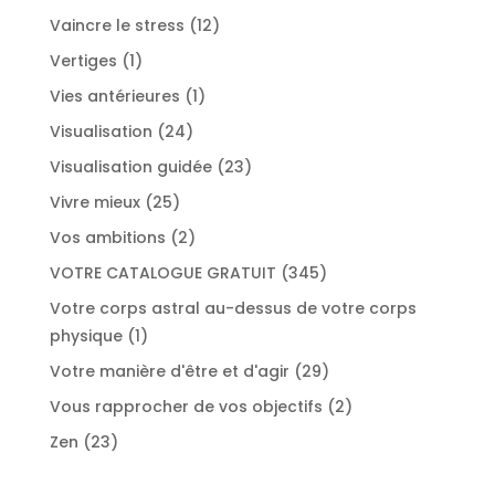
produit
12
Vaincre le stress
12
produits
1
Vertiges
1
produit
1
Vies antérieures
1
produit
24
Visualisation
24
produits
23
Visualisation guidée
23
produits
25
Vivre mieux
25
produits
2
Vos ambitions
2
produits
345
VOTRE CATALOGUE GRATUIT
345
produits
Votre corps astral au-dessus de votre corps
1
physique
1
produit
29
Votre manière d'être et d'agir
29
produits
2
Vous rapprocher de vos objectifs
2
produits
23
Zen
23
produits