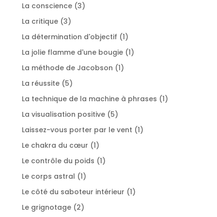
produit
3
La conscience
3
produits
3
La critique
3
produits
1
La détermination d'objectif
1
produit
1
La jolie flamme d'une bougie
1
produit
1
La méthode de Jacobson
1
produit
5
La réussite
5
produits
1
La technique de la machine à phrases
1
produit
5
La visualisation positive
5
produits
1
Laissez-vous porter par le vent
1
produit
1
Le chakra du cœur
1
produit
1
Le contrôle du poids
1
produit
1
Le corps astral
1
produit
1
Le côté du saboteur intérieur
1
produit
2
Le grignotage
2