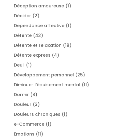
produits
1
Déception amoureuse
1
produit
2
Décider
2
produits
1
Dépendance affective
1
produit
43
Détente
43
produits
19
Détente et relaxation
19
produits
4
Détente express
4
produits
1
Deuil
1
produit
25
Développement personnel
25
produits
11
Diminuer l'épuisement mental
11
produits
8
Dormir
8
produits
3
Douleur
3
produits
1
Douleurs chroniques
1
produit
1
e-Commerce
1
produit
11
Emotions
11