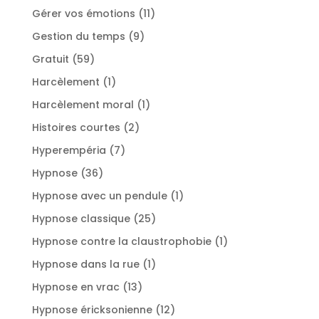
produits
11
Gérer vos émotions
11
produits
9
Gestion du temps
9
produits
59
Gratuit
59
produits
1
Harcèlement
1
produit
1
Harcèlement moral
1
produit
2
Histoires courtes
2
produits
7
Hyperempéria
7
produits
36
Hypnose
36
produits
1
Hypnose avec un pendule
1
produit
25
Hypnose classique
25
produits
1
Hypnose contre la claustrophobie
1
produit
1
Hypnose dans la rue
1
produit
13
Hypnose en vrac
13
produits
12
Hypnose éricksonienne
12