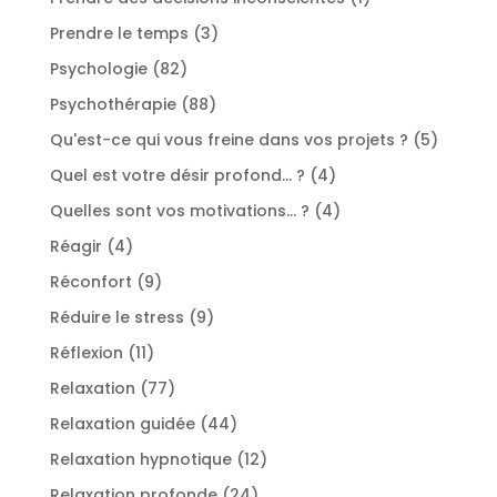
produit
3
Prendre le temps
3
produits
82
Psychologie
82
produits
88
Psychothérapie
88
produits
5
Qu'est-ce qui vous freine dans vos projets ?
5
produit
4
Quel est votre désir profond... ?
4
produits
4
Quelles sont vos motivations... ?
4
produits
4
Réagir
4
produits
9
Réconfort
9
produits
9
Réduire le stress
9
produits
11
Réflexion
11
produits
77
Relaxation
77
produits
44
Relaxation guidée
44
produits
12
Relaxation hypnotique
12
produits
24
Relaxation profonde
24