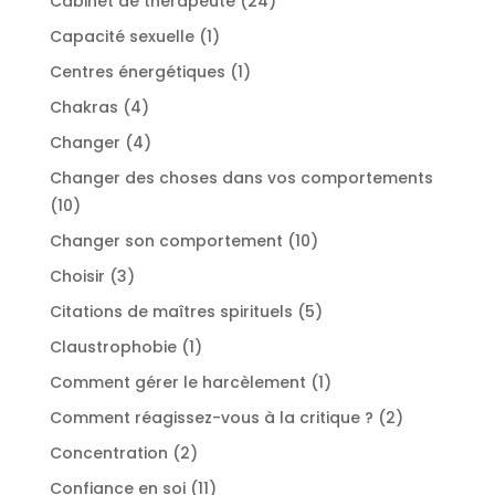
Cabinet de thérapeute
24
produits
1
Capacité sexuelle
1
produit
1
Centres énergétiques
1
produit
4
Chakras
4
produits
4
Changer
4
produits
Changer des choses dans vos comportements
10
10
produits
10
Changer son comportement
10
produits
3
Choisir
3
produits
5
Citations de maîtres spirituels
5
produits
1
Claustrophobie
1
produit
1
Comment gérer le harcèlement
1
produit
2
Comment réagissez-vous à la critique ?
2
produits
2
Concentration
2
produits
11
Confiance en soi
11