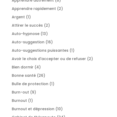
Apprendre autrement
6
produits
2
Apprendre rapidement
2
produits
1
Argent
1
produit
2
Attirer le succès
2
produits
13
Auto-hypnose
13
produits
16
Auto-suggestion
16
produits
1
Auto-suggestions puissantes
1
produit
2
Avoir le choix d'accepter ou de refuser
2
produits
4
Bien dormir
4
produits
26
Bonne santé
26
produits
1
Bulle de protection
1
produit
9
Burn-out
9
produits
1
Burnout
1
produit
10
Burnout et dépression
10
produits
24