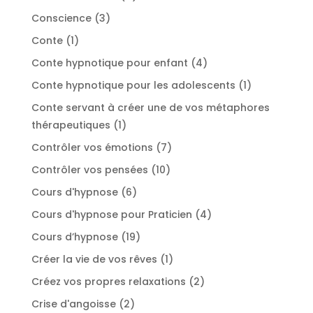
produits
3
Conscience
3
produits
1
Conte
1
produit
4
Conte hypnotique pour enfant
4
produits
1
Conte hypnotique pour les adolescents
1
produit
Conte servant à créer une de vos métaphores
1
thérapeutiques
1
produit
7
Contrôler vos émotions
7
produits
10
Contrôler vos pensées
10
produits
6
Cours d'hypnose
6
produits
4
Cours d'hypnose pour Praticien
4
produits
19
Cours d’hypnose
19
produits
1
Créer la vie de vos rêves
1
produit
2
Créez vos propres relaxations
2
produits
2
Crise d'angoisse
2