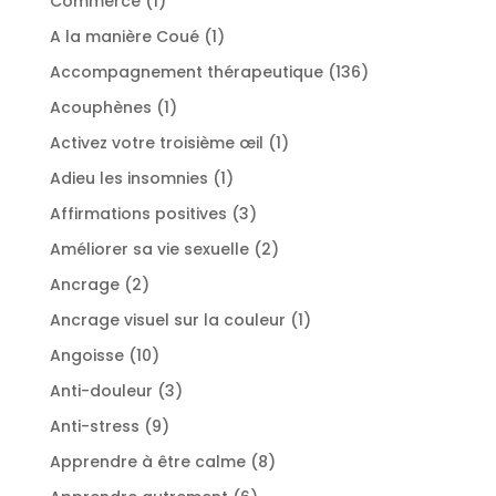
Commerce
1
produit
1
A la manière Coué
1
produit
136
Accompagnement thérapeutique
136
produits
1
Acouphènes
1
produit
1
Activez votre troisième œil
1
produit
1
Adieu les insomnies
1
produit
3
Affirmations positives
3
produits
2
Améliorer sa vie sexuelle
2
produits
2
Ancrage
2
produits
1
Ancrage visuel sur la couleur
1
produit
10
Angoisse
10
produits
3
Anti-douleur
3
produits
9
Anti-stress
9
produits
8
Apprendre à être calme
8
produits
6