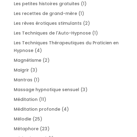
produit
1
Les petites histoires gratuites
1
produit
1
Les recettes de grand-mère
1
produit
2
Les rêves érotiques stimulants
2
produits
1
Les Techniques de l'Auto-Hypnose
1
produit
Les Techniques Thérapeutiques du Praticien en
4
Hypnose
4
produits
2
Magnétisme
2
produits
3
Maigrir
3
produits
1
Mantras
1
produit
3
Massage hypnotique sensuel
3
produits
11
Méditation
11
produits
4
Méditation profonde
4
produits
25
Mélodie
25
produits
23
Métaphore
23
produits