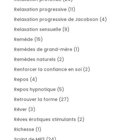
produits
11
Relaxation progressive
11
produits
4
Relaxation progressive de Jacobson
4
produits
9
Relaxation sensuelle
9
produits
15
Remède
15
produits
1
Remèdes de grand-mère
1
produit
2
Remèdes naturels
2
produits
2
Renforcer la confiance en soi
2
produits
4
Repos
4
produits
5
Repos hypnotique
5
produits
27
Retrouver la forme
27
produits
3
Rêver
3
produits
2
Rêves érotiques stimulants
2
produits
1
Richesse
1
produit
24
Script de MP3
24