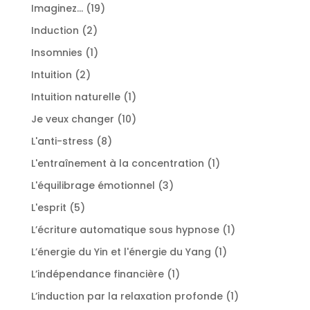
produits
19
Imaginez...
19
produits
2
Induction
2
produits
1
Insomnies
1
produit
2
Intuition
2
produits
1
Intuition naturelle
1
produit
10
Je veux changer
10
produits
8
L'anti-stress
8
produits
1
L'entraînement à la concentration
1
produit
3
L'équilibrage émotionnel
3
produits
5
L'esprit
5
produits
1
L’écriture automatique sous hypnose
1
produit
1
L’énergie du Yin et l'énergie du Yang
1
produit
1
L’indépendance financière
1
produit
1
L’induction par la relaxation profonde
1