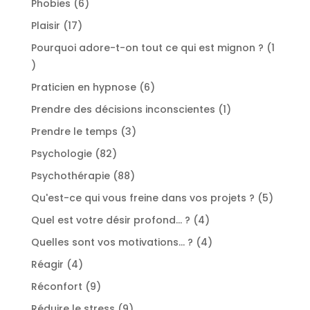
6
Phobies
6
produits
17
Plaisir
17
produits
Pourquoi adore-t-on tout ce qui est mignon ?
1
1
produit
6
Praticien en hypnose
6
produits
1
Prendre des décisions inconscientes
1
produit
3
Prendre le temps
3
produits
82
Psychologie
82
produits
88
Psychothérapie
88
produits
5
Qu'est-ce qui vous freine dans vos projets ?
5
produit
4
Quel est votre désir profond... ?
4
produits
4
Quelles sont vos motivations... ?
4
produits
4
Réagir
4
produits
9
Réconfort
9
produits
9
Réduire le stress
9