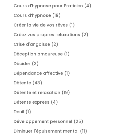
produits
4
Cours d'hypnose pour Praticien
4
produits
19
Cours d’hypnose
19
produits
1
Créer la vie de vos rêves
1
produit
2
Créez vos propres relaxations
2
produits
2
Crise d'angoisse
2
produits
1
Déception amoureuse
1
produit
2
Décider
2
produits
1
Dépendance affective
1
produit
43
Détente
43
produits
19
Détente et relaxation
19
produits
4
Détente express
4
produits
1
Deuil
1
produit
25
Développement personnel
25
produits
11
Diminuer l'épuisement mental
11