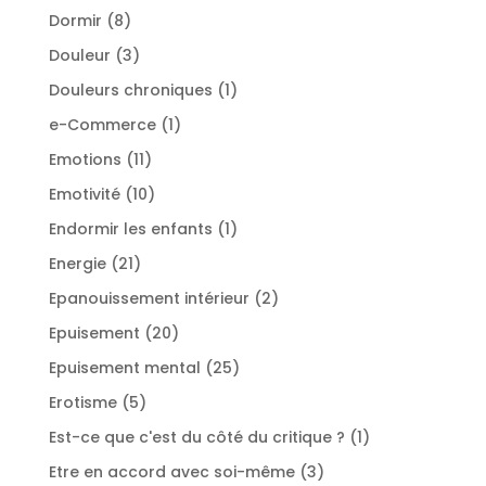
produits
8
Dormir
8
produits
3
Douleur
3
produits
1
Douleurs chroniques
1
produit
1
e-Commerce
1
produit
11
Emotions
11
produits
10
Emotivité
10
produits
1
Endormir les enfants
1
produit
21
Energie
21
produits
2
Epanouissement intérieur
2
produits
20
Epuisement
20
produits
25
Epuisement mental
25
produits
5
Erotisme
5
produits
1
Est-ce que c'est du côté du critique ?
1
produit
3
Etre en accord avec soi-même
3