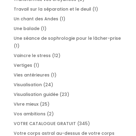
produits
1
Travail sur la séparation et le deuil
1
produit
1
Un chant des Andes
1
produit
1
Une balade
1
produit
Une séance de sophrologie pour le lâcher-prise
1
1
produit
12
Vaincre le stress
12
produits
1
Vertiges
1
produit
1
Vies antérieures
1
produit
24
Visualisation
24
produits
23
Visualisation guidée
23
produits
25
Vivre mieux
25
produits
2
Vos ambitions
2
produits
345
VOTRE CATALOGUE GRATUIT
345
produits
Votre corps astral au-dessus de votre corps