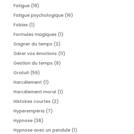
produits
19
Fatigue
19
produits
16
Fatigue psychologique
16
produits
1
Fobias
1
produit
1
Formules magiques
1
produit
2
Gagner du temps
2
produits
11
Gérer vos émotions
11
produits
9
Gestion du temps
9
produits
59
Gratuit
59
produits
1
Harcèlement
1
produit
1
Harcèlement moral
1
produit
2
Histoires courtes
2
produits
7
Hyperempéria
7
produits
36
Hypnose
36
produits
1
Hypnose avec un pendule
1