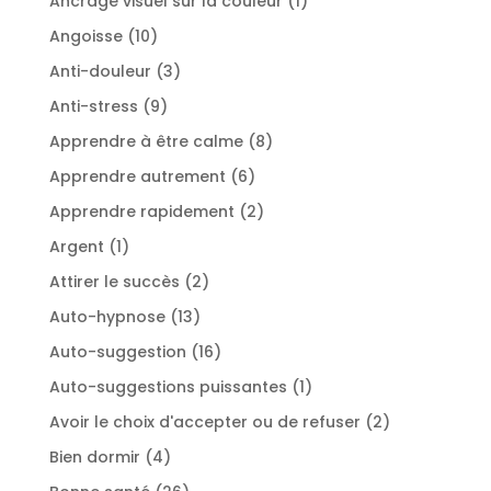
Ancrage visuel sur la couleur
1
produit
10
Angoisse
10
produits
3
Anti-douleur
3
produits
9
Anti-stress
9
produits
8
Apprendre à être calme
8
produits
6
Apprendre autrement
6
produits
2
Apprendre rapidement
2
produits
1
Argent
1
produit
2
Attirer le succès
2
produits
13
Auto-hypnose
13
produits
16
Auto-suggestion
16
produits
1
Auto-suggestions puissantes
1
produit
2
Avoir le choix d'accepter ou de refuser
2
produits
4
Bien dormir
4
produits
26