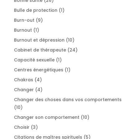
Bonne santé
26
produits
1
Bulle de protection
1
produit
9
Burn-out
9
produits
1
Burnout
1
produit
10
Burnout et dépression
10
produits
24
Cabinet de thérapeute
24
produits
1
Capacité sexuelle
1
produit
1
Centres énergétiques
1
produit
4
Chakras
4
produits
4
Changer
4
produits
Changer des choses dans vos comportements
10
10
produits
10
Changer son comportement
10
produits
3
Choisir
3
produits
5
Citations de maîtres spirituels
5