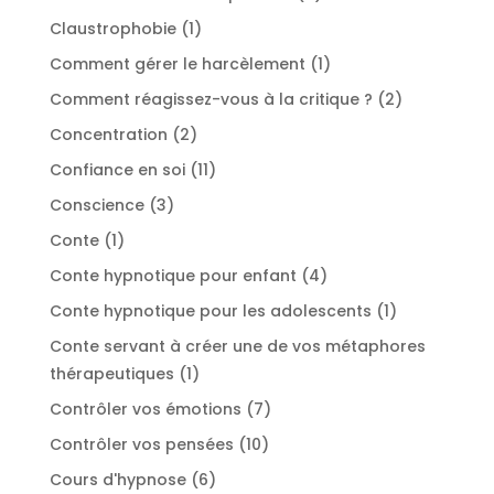
produits
1
Claustrophobie
1
produit
1
Comment gérer le harcèlement
1
produit
2
Comment réagissez-vous à la critique ?
2
produits
2
Concentration
2
produits
11
Confiance en soi
11
produits
3
Conscience
3
produits
1
Conte
1
produit
4
Conte hypnotique pour enfant
4
produits
1
Conte hypnotique pour les adolescents
1
produit
Conte servant à créer une de vos métaphores
1
thérapeutiques
1
produit
7
Contrôler vos émotions
7
produits
10
Contrôler vos pensées
10
produits
6
Cours d'hypnose
6