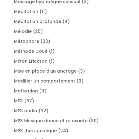
3
Massage hypnotique sensuel
3
produits
11
Méditation
11
produits
4
Méditation profonde
4
produits
25
Mélodie
25
produits
23
Métaphore
23
produits
1
Méthode Coué
1
produit
1
Milton Erickson
1
produit
3
Mise en place d'un ancrage
3
produits
9
Modifier un comportement
9
produits
11
Motivation
11
produits
67
MP3
67
produits
32
MP3 audio
32
produits
30
MP3 Musique douce et relaxante
30
produits
24
MP3 thérapeutique
24
produits