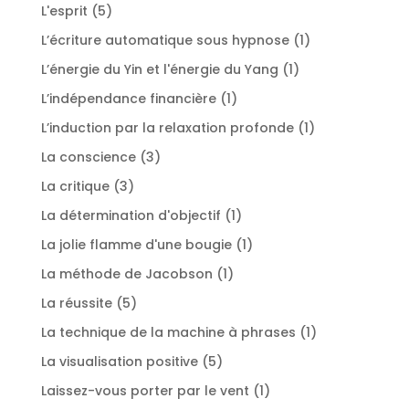
produits
5
L'esprit
5
produits
1
L’écriture automatique sous hypnose
1
produit
1
L’énergie du Yin et l'énergie du Yang
1
produit
1
L’indépendance financière
1
produit
1
L’induction par la relaxation profonde
1
produit
3
La conscience
3
produits
3
La critique
3
produits
1
La détermination d'objectif
1
produit
1
La jolie flamme d'une bougie
1
produit
1
La méthode de Jacobson
1
produit
5
La réussite
5
produits
1
La technique de la machine à phrases
1
produit
5
La visualisation positive
5
produits
1
Laissez-vous porter par le vent
1