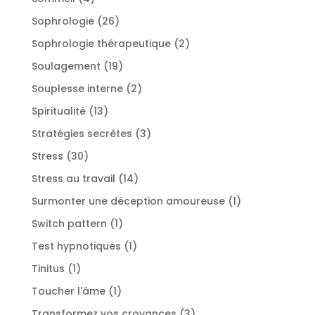
produits
26
Sophrologie
26
produits
2
Sophrologie thérapeutique
2
produits
19
Soulagement
19
produits
2
Souplesse interne
2
produits
13
Spiritualité
13
produits
3
Stratégies secrètes
3
produits
30
Stress
30
produits
14
Stress au travail
14
produits
1
Surmonter une déception amoureuse
1
produit
1
Switch pattern
1
produit
1
Test hypnotiques
1
produit
1
Tinitus
1
produit
1
Toucher l'âme
1
produit
3
Transformez vos croyances
3