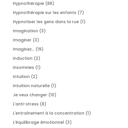
produits
88
Hypnothérapie
88
produits
7
Hypnothérapie sur les enfants
7
produits
1
Hypnotiser les gens dans la rue
1
produit
3
Imagination
3
produits
3
Imaginer
3
produits
19
Imaginez...
19
produits
2
Induction
2
produits
1
Insomnies
1
produit
2
Intuition
2
produits
1
Intuition naturelle
1
produit
10
Je veux changer
10
produits
8
L'anti-stress
8
produits
1
L'entraînement à la concentration
1
produit
3
L'équilibrage émotionnel
3