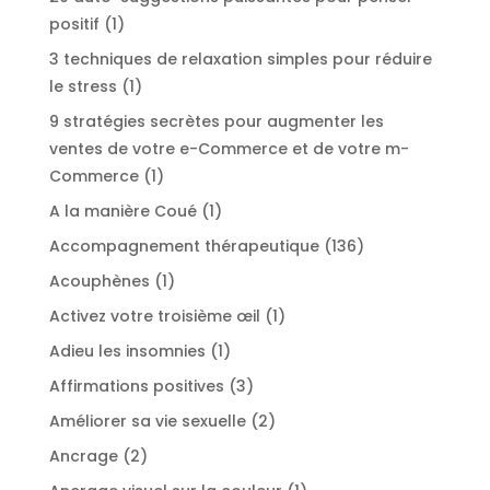
1
positif
1
produit
3 techniques de relaxation simples pour réduire
1
le stress
1
produit
9 stratégies secrètes pour augmenter les
ventes de votre e-Commerce et de votre m-
1
Commerce
1
produit
1
A la manière Coué
1
produit
136
Accompagnement thérapeutique
136
produits
1
Acouphènes
1
produit
1
Activez votre troisième œil
1
produit
1
Adieu les insomnies
1
produit
3
Affirmations positives
3
produits
2
Améliorer sa vie sexuelle
2
produits
2
Ancrage
2
produits
1