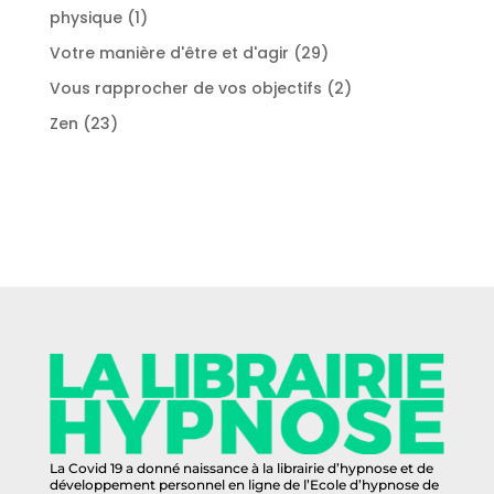
1
physique
1
produit
29
Votre manière d'être et d'agir
29
produits
2
Vous rapprocher de vos objectifs
2
produits
23
Zen
23
produits
La Covid 19 a donné naissance à la librairie d’hypnose et de
développement personnel en ligne de l’Ecole d’hypnose de