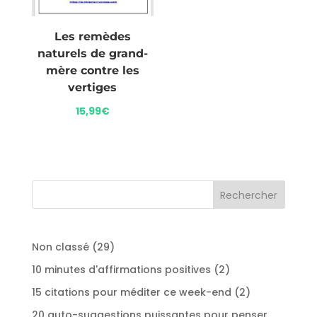
Les remèdes
naturels de grand-
mère contre les
vertiges
15,99
€
29
Non classé
29
produits
2
10 minutes d'affirmations positives
2
produits
2
15 citations pour méditer ce week-end
2
produits
20 auto-suggestions puissantes pour penser