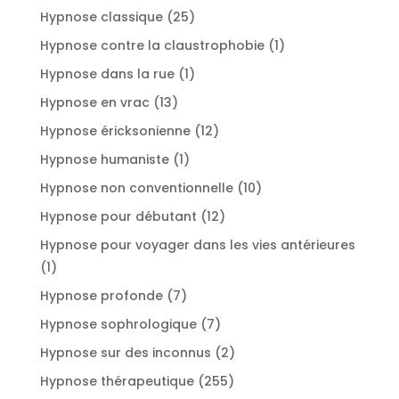
produit
25
Hypnose classique
25
produits
1
Hypnose contre la claustrophobie
1
produit
1
Hypnose dans la rue
1
produit
13
Hypnose en vrac
13
produits
12
Hypnose éricksonienne
12
produits
1
Hypnose humaniste
1
produit
10
Hypnose non conventionnelle
10
produits
12
Hypnose pour débutant
12
produits
Hypnose pour voyager dans les vies antérieures
1
1
produit
7
Hypnose profonde
7
produits
7
Hypnose sophrologique
7
produits
2
Hypnose sur des inconnus
2
produits
255
Hypnose thérapeutique
255