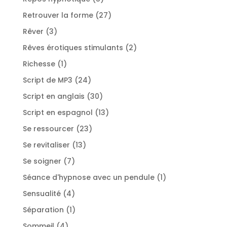
produits
27
Retrouver la forme
27
produits
3
Rêver
3
produits
2
Rêves érotiques stimulants
2
produits
1
Richesse
1
produit
24
Script de MP3
24
produits
30
Script en anglais
30
produits
13
Script en espagnol
13
produits
23
Se ressourcer
23
produits
13
Se revitaliser
13
produits
7
Se soigner
7
produits
1
Séance d'hypnose avec un pendule
1
produit
4
Sensualité
4
produits
1
Séparation
1
produit
4
Sommeil
4