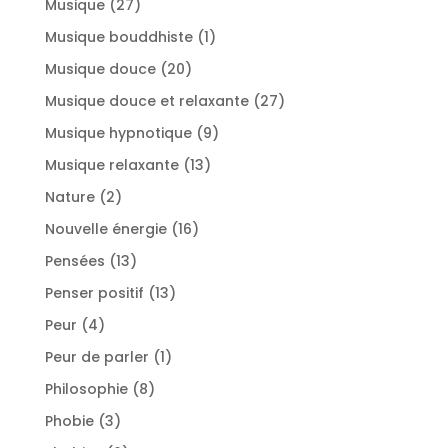
27
Musique
27
produits
1
Musique bouddhiste
1
produit
20
Musique douce
20
produits
27
Musique douce et relaxante
27
produits
9
Musique hypnotique
9
produits
13
Musique relaxante
13
produits
2
Nature
2
produits
16
Nouvelle énergie
16
produits
13
Pensées
13
produits
13
Penser positif
13
produits
4
Peur
4
produits
1
Peur de parler
1
produit
8
Philosophie
8
produits
3
Phobie
3
produits