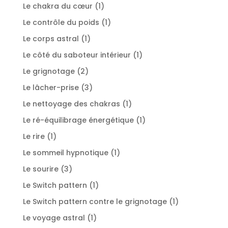
produit
1
Le chakra du cœur
1
produit
1
Le contrôle du poids
1
produit
1
Le corps astral
1
produit
1
Le côté du saboteur intérieur
1
produit
2
Le grignotage
2
produits
3
Le lâcher-prise
3
produits
1
Le nettoyage des chakras
1
produit
1
Le ré-équilibrage énergétique
1
produit
1
Le rire
1
produit
1
Le sommeil hypnotique
1
produit
3
Le sourire
3
produits
1
Le Switch pattern
1
produit
1
Le Switch pattern contre le grignotage
1
produit
1
Le voyage astral
1