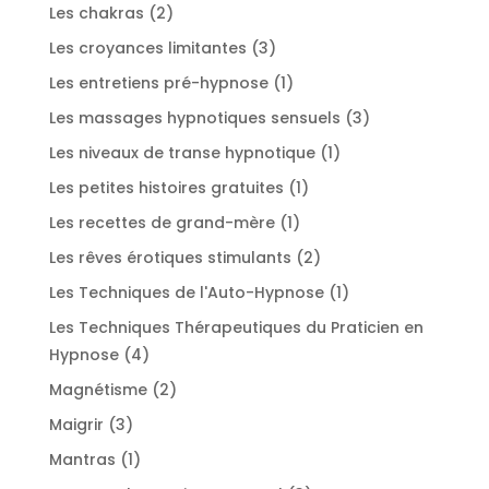
produit
2
Les chakras
2
produits
3
Les croyances limitantes
3
produits
1
Les entretiens pré-hypnose
1
produit
3
Les massages hypnotiques sensuels
3
produits
1
Les niveaux de transe hypnotique
1
produit
1
Les petites histoires gratuites
1
produit
1
Les recettes de grand-mère
1
produit
2
Les rêves érotiques stimulants
2
produits
1
Les Techniques de l'Auto-Hypnose
1
produit
Les Techniques Thérapeutiques du Praticien en
4
Hypnose
4
produits
2
Magnétisme
2
produits
3
Maigrir
3
produits
1
Mantras
1
produit