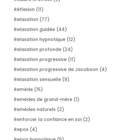
produits
11
Réflexion
11
produits
77
Relaxation
77
produits
44
Relaxation guidée
44
produits
12
Relaxation hypnotique
12
produits
24
Relaxation profonde
24
produits
11
Relaxation progressive
11
produits
4
Relaxation progressive de Jacobson
4
produits
9
Relaxation sensuelle
9
produits
15
Remède
15
produits
1
Remèdes de grand-mère
1
produit
2
Remèdes naturels
2
produits
2
Renforcer la confiance en soi
2
produits
4
Repos
4
produits
5
Repos hypnotique
5