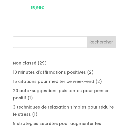
15,99
€
29
Non classé
29
produits
2
10 minutes d'affirmations positives
2
produits
2
15 citations pour méditer ce week-end
2
produits
20 auto-suggestions puissantes pour penser
1
positif
1
produit
3 techniques de relaxation simples pour réduire
1
le stress
1
produit
9 stratégies secrètes pour augmenter les