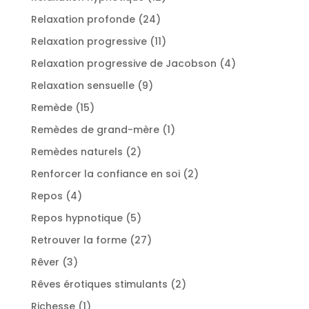
produits
24
Relaxation profonde
24
produits
11
Relaxation progressive
11
produits
4
Relaxation progressive de Jacobson
4
produits
9
Relaxation sensuelle
9
produits
15
Remède
15
produits
1
Remèdes de grand-mère
1
produit
2
Remèdes naturels
2
produits
2
Renforcer la confiance en soi
2
produits
4
Repos
4
produits
5
Repos hypnotique
5
produits
27
Retrouver la forme
27
produits
3
Rêver
3
produits
2
Rêves érotiques stimulants
2
produits
1
Richesse
1