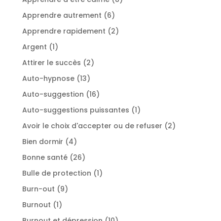
produits
6
Apprendre autrement
6
produits
2
Apprendre rapidement
2
produits
1
Argent
1
produit
2
Attirer le succès
2
produits
13
Auto-hypnose
13
produits
16
Auto-suggestion
16
produits
1
Auto-suggestions puissantes
1
produit
2
Avoir le choix d'accepter ou de refuser
2
produits
4
Bien dormir
4
produits
26
Bonne santé
26
produits
1
Bulle de protection
1
produit
9
Burn-out
9
produits
1
Burnout
1
produit
10
Burnout et dépression
10