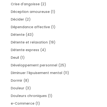
produits
2
Crise d'angoisse
2
produits
1
Déception amoureuse
1
produit
2
Décider
2
produits
1
Dépendance affective
1
produit
43
Détente
43
produits
19
Détente et relaxation
19
produits
4
Détente express
4
produits
1
Deuil
1
produit
25
Développement personnel
25
produits
11
Diminuer l'épuisement mental
11
produits
8
Dormir
8
produits
3
Douleur
3
produits
1
Douleurs chroniques
1
produit
1
e-Commerce
1