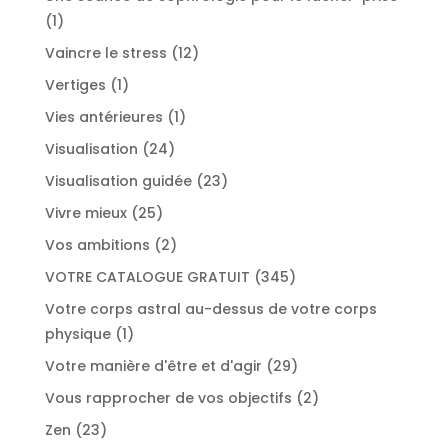
1
1
produit
12
Vaincre le stress
12
produits
1
Vertiges
1
produit
1
Vies antérieures
1
produit
24
Visualisation
24
produits
23
Visualisation guidée
23
produits
25
Vivre mieux
25
produits
2
Vos ambitions
2
produits
345
VOTRE CATALOGUE GRATUIT
345
produits
Votre corps astral au-dessus de votre corps
1
physique
1
produit
29
Votre manière d'être et d'agir
29
produits
2
Vous rapprocher de vos objectifs
2
produits
23
Zen
23