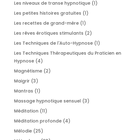
produits
1
Les niveaux de transe hypnotique
1
produit
1
Les petites histoires gratuites
1
produit
1
Les recettes de grand-mère
1
produit
2
Les rêves érotiques stimulants
2
produits
1
Les Techniques de l'Auto-Hypnose
1
produit
Les Techniques Thérapeutiques du Praticien en
4
Hypnose
4
produits
2
Magnétisme
2
produits
3
Maigrir
3
produits
1
Mantras
1
produit
3
Massage hypnotique sensuel
3
produits
11
Méditation
11
produits
4
Méditation profonde
4
produits
25
Mélodie
25
produits