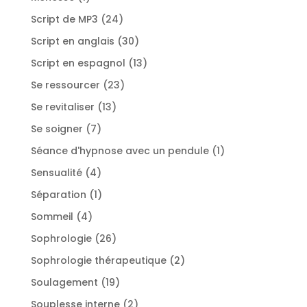
produit
24
Script de MP3
24
produits
30
Script en anglais
30
produits
13
Script en espagnol
13
produits
23
Se ressourcer
23
produits
13
Se revitaliser
13
produits
7
Se soigner
7
produits
1
Séance d'hypnose avec un pendule
1
produit
4
Sensualité
4
produits
1
Séparation
1
produit
4
Sommeil
4
produits
26
Sophrologie
26
produits
2
Sophrologie thérapeutique
2
produits
19
Soulagement
19
produits
2
Souplesse interne
2