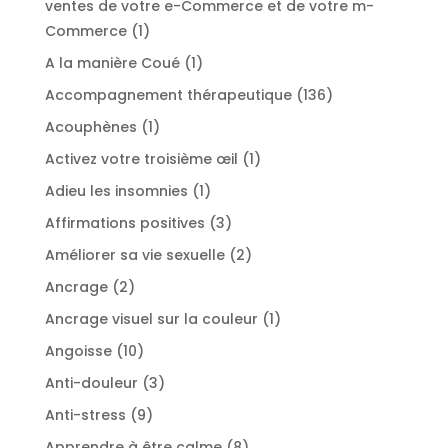
ventes de votre e-Commerce et de votre m-
1
Commerce
1
produit
1
A la manière Coué
1
produit
136
Accompagnement thérapeutique
136
produits
1
Acouphènes
1
produit
1
Activez votre troisième œil
1
produit
1
Adieu les insomnies
1
produit
3
Affirmations positives
3
produits
2
Améliorer sa vie sexuelle
2
produits
2
Ancrage
2
produits
1
Ancrage visuel sur la couleur
1
produit
10
Angoisse
10
produits
3
Anti-douleur
3
produits
9
Anti-stress
9
produits
8
Apprendre à être calme
8