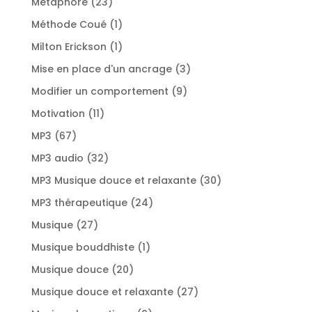
23
Métaphore
23
produits
1
Méthode Coué
1
produit
1
Milton Erickson
1
produit
3
Mise en place d'un ancrage
3
produits
9
Modifier un comportement
9
produits
11
Motivation
11
produits
67
MP3
67
produits
32
MP3 audio
32
produits
30
MP3 Musique douce et relaxante
30
produits
24
MP3 thérapeutique
24
produits
27
Musique
27
produits
1
Musique bouddhiste
1
produit
20
Musique douce
20
produits
27
Musique douce et relaxante
27
produits