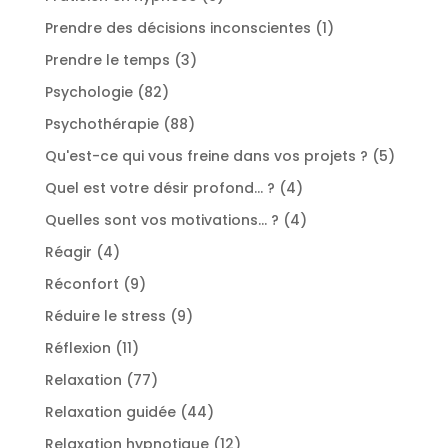
produits
1
Prendre des décisions inconscientes
1
produit
3
Prendre le temps
3
produits
82
Psychologie
82
produits
88
Psychothérapie
88
produits
5
Qu'est-ce qui vous freine dans vos projets ?
5
produit
4
Quel est votre désir profond... ?
4
produits
4
Quelles sont vos motivations... ?
4
produits
4
Réagir
4
produits
9
Réconfort
9
produits
9
Réduire le stress
9
produits
11
Réflexion
11
produits
77
Relaxation
77
produits
44
Relaxation guidée
44
produits
12
Relaxation hypnotique
12