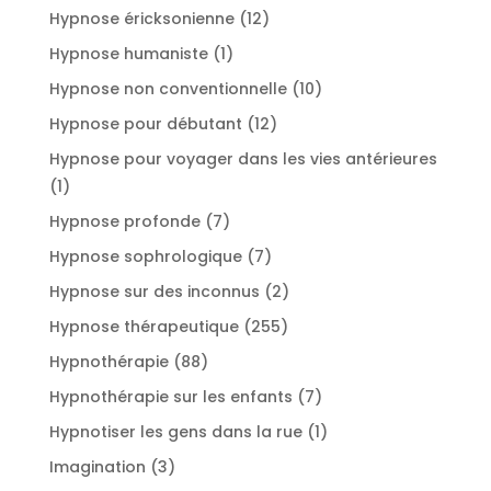
produits
12
Hypnose éricksonienne
12
produits
1
Hypnose humaniste
1
produit
10
Hypnose non conventionnelle
10
produits
12
Hypnose pour débutant
12
produits
Hypnose pour voyager dans les vies antérieures
1
1
produit
7
Hypnose profonde
7
produits
7
Hypnose sophrologique
7
produits
2
Hypnose sur des inconnus
2
produits
255
Hypnose thérapeutique
255
produits
88
Hypnothérapie
88
produits
7
Hypnothérapie sur les enfants
7
produits
1
Hypnotiser les gens dans la rue
1
produit
3
Imagination
3