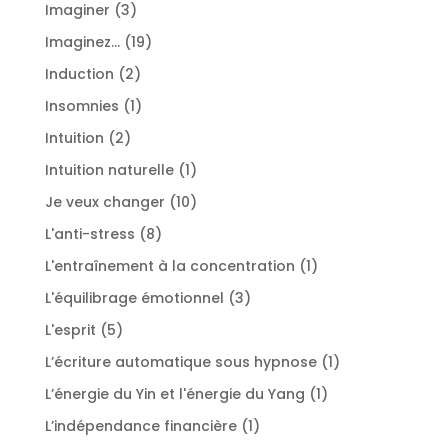
produits
3
Imaginer
3
produits
19
Imaginez...
19
produits
2
Induction
2
produits
1
Insomnies
1
produit
2
Intuition
2
produits
1
Intuition naturelle
1
produit
10
Je veux changer
10
produits
8
L'anti-stress
8
produits
1
L'entraînement à la concentration
1
produit
3
L'équilibrage émotionnel
3
produits
5
L'esprit
5
produits
1
L’écriture automatique sous hypnose
1
produit
1
L’énergie du Yin et l'énergie du Yang
1
produit
1
L’indépendance financière
1