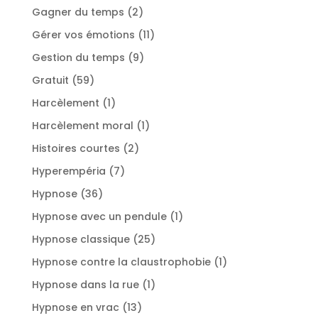
produit
2
Gagner du temps
2
produits
11
Gérer vos émotions
11
produits
9
Gestion du temps
9
produits
59
Gratuit
59
produits
1
Harcèlement
1
produit
1
Harcèlement moral
1
produit
2
Histoires courtes
2
produits
7
Hyperempéria
7
produits
36
Hypnose
36
produits
1
Hypnose avec un pendule
1
produit
25
Hypnose classique
25
produits
1
Hypnose contre la claustrophobie
1
produit
1
Hypnose dans la rue
1
produit
13
Hypnose en vrac
13