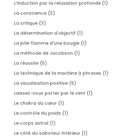
produit
1
L’induction par la relaxation profonde
1
produit
3
La conscience
3
produits
3
La critique
3
produits
1
La détermination d'objectif
1
produit
1
La jolie flamme d'une bougie
1
produit
1
La méthode de Jacobson
1
produit
5
La réussite
5
produits
1
La technique de la machine à phrases
1
produit
5
La visualisation positive
5
produits
1
Laissez-vous porter par le vent
1
produit
1
Le chakra du cœur
1
produit
1
Le contrôle du poids
1
produit
1
Le corps astral
1
produit
1
Le côté du saboteur intérieur
1