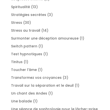
produits
13
Spiritualité
13
produits
3
Stratégies secrètes
3
produits
30
Stress
30
produits
14
Stress au travail
14
produits
1
Surmonter une déception amoureuse
1
produit
1
Switch pattern
1
produit
1
Test hypnotiques
1
produit
1
Tinitus
1
produit
1
Toucher l'âme
1
produit
3
Transformez vos croyances
3
produits
1
Travail sur la séparation et le deuil
1
produit
1
Un chant des Andes
1
produit
1
Une balade
1
produit
Une séance de sophrologie pour le lâcher-prise