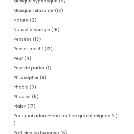
9
Musique hypnotique
9
produits
13
Musique relaxante
13
produits
2
Nature
2
produits
16
Nouvelle énergie
16
produits
13
Pensées
13
produits
13
Penser positif
13
produits
4
Peur
4
produits
1
Peur de parler
1
produit
8
Philosophie
8
produits
3
Phobie
3
produits
6
Phobies
6
produits
17
Plaisir
17
produits
Pourquoi adore-t-on tout ce qui est mignon ?
1
1
produit
6
Praticien en hypnose
6