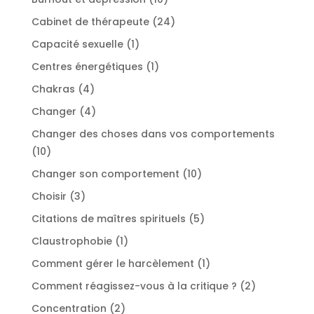
produits
24
Cabinet de thérapeute
24
produits
1
Capacité sexuelle
1
produit
1
Centres énergétiques
1
produit
4
Chakras
4
produits
4
Changer
4
produits
Changer des choses dans vos comportements
10
10
produits
10
Changer son comportement
10
produits
3
Choisir
3
produits
5
Citations de maîtres spirituels
5
produits
1
Claustrophobie
1
produit
1
Comment gérer le harcèlement
1
produit
2
Comment réagissez-vous à la critique ?
2
produits
2
Concentration
2