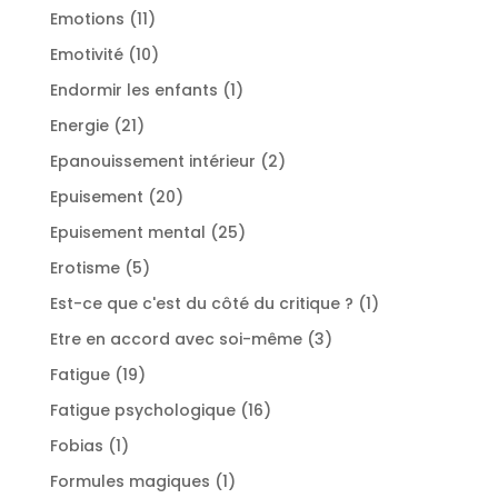
produit
11
Emotions
11
produits
10
Emotivité
10
produits
1
Endormir les enfants
1
produit
21
Energie
21
produits
2
Epanouissement intérieur
2
produits
20
Epuisement
20
produits
25
Epuisement mental
25
produits
5
Erotisme
5
produits
1
Est-ce que c'est du côté du critique ?
1
produit
3
Etre en accord avec soi-même
3
produits
19
Fatigue
19
produits
16
Fatigue psychologique
16
produits
1
Fobias
1
produit
1
Formules magiques
1