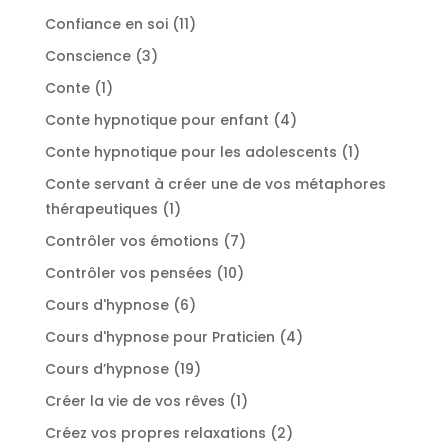
produits
11
Confiance en soi
11
produits
3
Conscience
3
produits
1
Conte
1
produit
4
Conte hypnotique pour enfant
4
produits
1
Conte hypnotique pour les adolescents
1
produit
Conte servant à créer une de vos métaphores
1
thérapeutiques
1
produit
7
Contrôler vos émotions
7
produits
10
Contrôler vos pensées
10
produits
6
Cours d'hypnose
6
produits
4
Cours d'hypnose pour Praticien
4
produits
19
Cours d’hypnose
19
produits
1
Créer la vie de vos rêves
1
produit
2
Créez vos propres relaxations
2