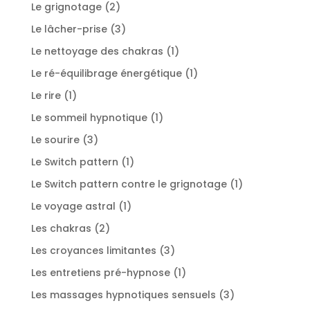
produit
2
Le grignotage
2
produits
3
Le lâcher-prise
3
produits
1
Le nettoyage des chakras
1
produit
1
Le ré-équilibrage énergétique
1
produit
1
Le rire
1
produit
1
Le sommeil hypnotique
1
produit
3
Le sourire
3
produits
1
Le Switch pattern
1
produit
1
Le Switch pattern contre le grignotage
1
produit
1
Le voyage astral
1
produit
2
Les chakras
2
produits
3
Les croyances limitantes
3
produits
1
Les entretiens pré-hypnose
1
produit
3
Les massages hypnotiques sensuels
3