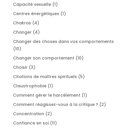
produits
1
Capacité sexuelle
1
produit
1
Centres énergétiques
1
produit
4
Chakras
4
produits
4
Changer
4
produits
Changer des choses dans vos comportements
10
10
produits
10
Changer son comportement
10
produits
3
Choisir
3
produits
5
Citations de maîtres spirituels
5
produits
1
Claustrophobie
1
produit
1
Comment gérer le harcèlement
1
produit
2
Comment réagissez-vous à la critique ?
2
produits
2
Concentration
2
produits
11
Confiance en soi
11
produits