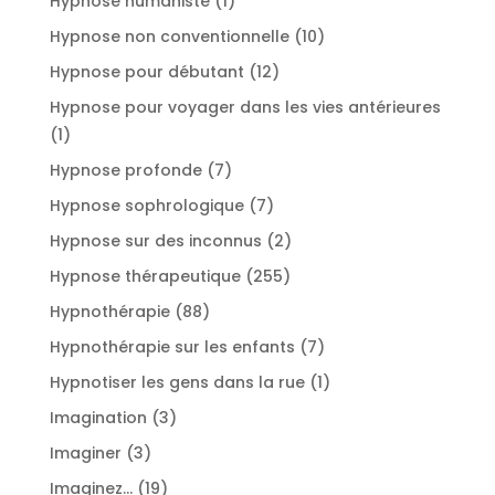
Hypnose humaniste
1
produit
10
Hypnose non conventionnelle
10
produits
12
Hypnose pour débutant
12
produits
Hypnose pour voyager dans les vies antérieures
1
1
produit
7
Hypnose profonde
7
produits
7
Hypnose sophrologique
7
produits
2
Hypnose sur des inconnus
2
produits
255
Hypnose thérapeutique
255
produits
88
Hypnothérapie
88
produits
7
Hypnothérapie sur les enfants
7
produits
1
Hypnotiser les gens dans la rue
1
produit
3
Imagination
3
produits
3
Imaginer
3
produits
19
Imaginez...
19