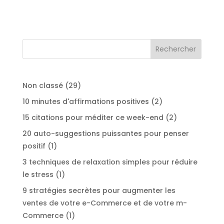
29
Non classé
29
produits
2
10 minutes d'affirmations positives
2
produits
2
15 citations pour méditer ce week-end
2
produits
20 auto-suggestions puissantes pour penser
1
positif
1
produit
3 techniques de relaxation simples pour réduire
1
le stress
1
produit
9 stratégies secrètes pour augmenter les
ventes de votre e-Commerce et de votre m-
1
Commerce
1