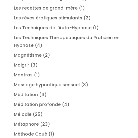
produit
1
Les recettes de grand-mère
1
produit
2
Les rêves érotiques stimulants
2
produits
1
Les Techniques de l'Auto-Hypnose
1
produit
Les Techniques Thérapeutiques du Praticien en
4
Hypnose
4
produits
2
Magnétisme
2
produits
3
Maigrir
3
produits
1
Mantras
1
produit
3
Massage hypnotique sensuel
3
produits
11
Méditation
11
produits
4
Méditation profonde
4
produits
25
Mélodie
25
produits
23
Métaphore
23
produits
1
Méthode Coué
1