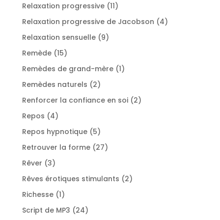
produits
11
Relaxation progressive
11
produits
4
Relaxation progressive de Jacobson
4
produits
9
Relaxation sensuelle
9
produits
15
Remède
15
produits
1
Remèdes de grand-mère
1
produit
2
Remèdes naturels
2
produits
2
Renforcer la confiance en soi
2
produits
4
Repos
4
produits
5
Repos hypnotique
5
produits
27
Retrouver la forme
27
produits
3
Rêver
3
produits
2
Rêves érotiques stimulants
2
produits
1
Richesse
1
produit
24
Script de MP3
24