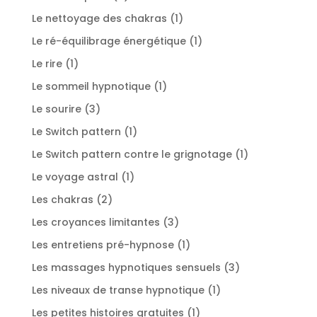
produits
1
Le nettoyage des chakras
1
produit
1
Le ré-équilibrage énergétique
1
produit
1
Le rire
1
produit
1
Le sommeil hypnotique
1
produit
3
Le sourire
3
produits
1
Le Switch pattern
1
produit
1
Le Switch pattern contre le grignotage
1
produit
1
Le voyage astral
1
produit
2
Les chakras
2
produits
3
Les croyances limitantes
3
produits
1
Les entretiens pré-hypnose
1
produit
3
Les massages hypnotiques sensuels
3
produits
1
Les niveaux de transe hypnotique
1
produit
1
Les petites histoires gratuites
1