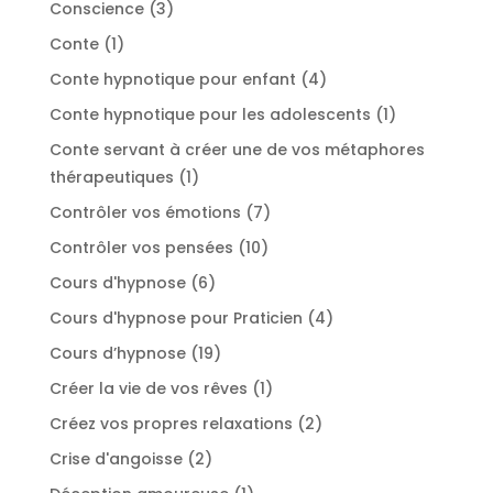
3
Conscience
3
produits
1
Conte
1
produit
4
Conte hypnotique pour enfant
4
produits
1
Conte hypnotique pour les adolescents
1
produit
Conte servant à créer une de vos métaphores
1
thérapeutiques
1
produit
7
Contrôler vos émotions
7
produits
10
Contrôler vos pensées
10
produits
6
Cours d'hypnose
6
produits
4
Cours d'hypnose pour Praticien
4
produits
19
Cours d’hypnose
19
produits
1
Créer la vie de vos rêves
1
produit
2
Créez vos propres relaxations
2
produits
2
Crise d'angoisse
2
produits
1