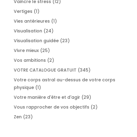
12
Vaincre le stress
12
produits
1
Vertiges
1
produit
1
Vies antérieures
1
produit
24
Visualisation
24
produits
23
Visualisation guidée
23
produits
25
Vivre mieux
25
produits
2
Vos ambitions
2
produits
345
VOTRE CATALOGUE GRATUIT
345
produits
Votre corps astral au-dessus de votre corps
1
physique
1
produit
29
Votre manière d'être et d'agir
29
produits
2
Vous rapprocher de vos objectifs
2
produits
23
Zen
23
produits