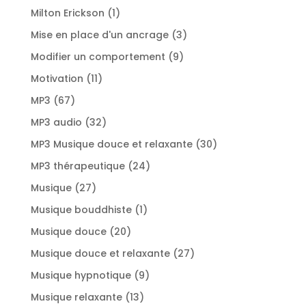
produit
1
Milton Erickson
1
produit
3
Mise en place d'un ancrage
3
produits
9
Modifier un comportement
9
produits
11
Motivation
11
produits
67
MP3
67
produits
32
MP3 audio
32
produits
30
MP3 Musique douce et relaxante
30
produits
24
MP3 thérapeutique
24
produits
27
Musique
27
produits
1
Musique bouddhiste
1
produit
20
Musique douce
20
produits
27
Musique douce et relaxante
27
produits
9
Musique hypnotique
9
produits
13
Musique relaxante
13