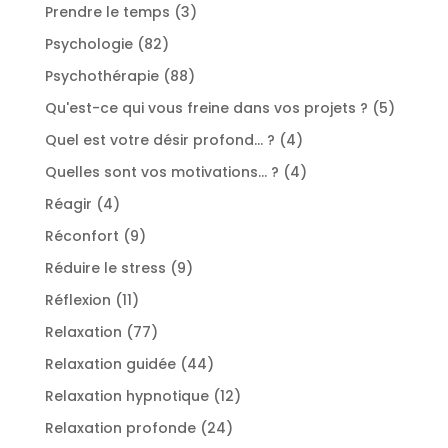
produit
3
Prendre le temps
3
produits
82
Psychologie
82
produits
88
Psychothérapie
88
produits
5
Qu'est-ce qui vous freine dans vos projets ?
5
produit
4
Quel est votre désir profond... ?
4
produits
4
Quelles sont vos motivations... ?
4
produits
4
Réagir
4
produits
9
Réconfort
9
produits
9
Réduire le stress
9
produits
11
Réflexion
11
produits
77
Relaxation
77
produits
44
Relaxation guidée
44
produits
12
Relaxation hypnotique
12
produits
24
Relaxation profonde
24