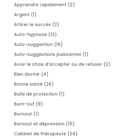
produits
2
Apprendre rapidement
2
produits
1
Argent
1
produit
2
Attirer le succès
2
produits
13
Auto-hypnose
13
produits
16
Auto-suggestion
16
produits
1
Auto-suggestions puissantes
1
produit
2
Avoir le choix d'accepter ou de refuser
2
produits
4
Bien dormir
4
produits
26
Bonne santé
26
produits
1
Bulle de protection
1
produit
9
Burn-out
9
produits
1
Burnout
1
produit
10
Burnout et dépression
10
produits
24
Cabinet de thérapeute
24