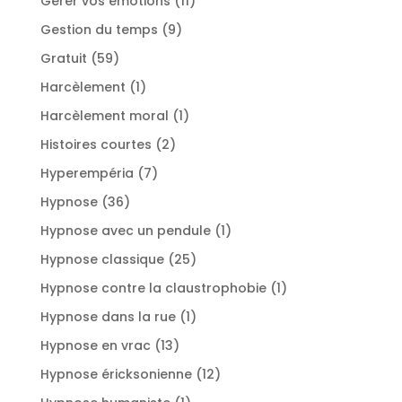
Gérer vos émotions
11
produits
9
Gestion du temps
9
produits
59
Gratuit
59
produits
1
Harcèlement
1
produit
1
Harcèlement moral
1
produit
2
Histoires courtes
2
produits
7
Hyperempéria
7
produits
36
Hypnose
36
produits
1
Hypnose avec un pendule
1
produit
25
Hypnose classique
25
produits
1
Hypnose contre la claustrophobie
1
produit
1
Hypnose dans la rue
1
produit
13
Hypnose en vrac
13
produits
12
Hypnose éricksonienne
12
produits
1