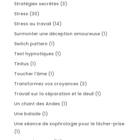
produits
3
Stratégies secrètes
3
produits
30
Stress
30
produits
14
Stress au travail
14
produits
1
Surmonter une déception amoureuse
1
produit
1
Switch pattern
1
produit
1
Test hypnotiques
1
produit
1
Tinitus
1
produit
1
Toucher l'âme
1
produit
3
Transformez vos croyances
3
produits
1
Travail sur la séparation et le deuil
1
produit
1
Un chant des Andes
1
produit
1
Une balade
1
produit
Une séance de sophrologie pour le lâcher-prise
1
1
produit