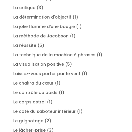
produits
3
La critique
3
produits
1
La détermination d'objectif
1
produit
1
La jolie flamme d'une bougie
1
produit
1
La méthode de Jacobson
1
produit
5
La réussite
5
produits
1
La technique de la machine à phrases
1
produit
5
La visualisation positive
5
produits
1
Laissez-vous porter par le vent
1
produit
1
Le chakra du cœur
1
produit
1
Le contrôle du poids
1
produit
1
Le corps astral
1
produit
1
Le côté du saboteur intérieur
1
produit
2
Le grignotage
2
produits
3
Le lâcher-prise
3