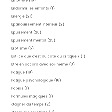
Emotivité
10
produits
1
Endormir les enfants
1
produit
21
Energie
21
produits
2
Epanouissement intérieur
2
produits
20
Epuisement
20
produits
25
Epuisement mental
25
produits
5
Erotisme
5
produits
1
Est-ce que c'est du côté du critique ?
1
produit
3
Etre en accord avec soi-même
3
produits
19
Fatigue
19
produits
16
Fatigue psychologique
16
produits
1
Fobias
1
produit
1
Formules magiques
1
produit
2
Gagner du temps
2
produits
11