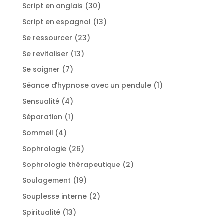
produits
30
Script en anglais
30
produits
13
Script en espagnol
13
produits
23
Se ressourcer
23
produits
13
Se revitaliser
13
produits
7
Se soigner
7
produits
1
Séance d'hypnose avec un pendule
1
produit
4
Sensualité
4
produits
1
Séparation
1
produit
4
Sommeil
4
produits
26
Sophrologie
26
produits
2
Sophrologie thérapeutique
2
produits
19
Soulagement
19
produits
2
Souplesse interne
2
produits
13
Spiritualité
13