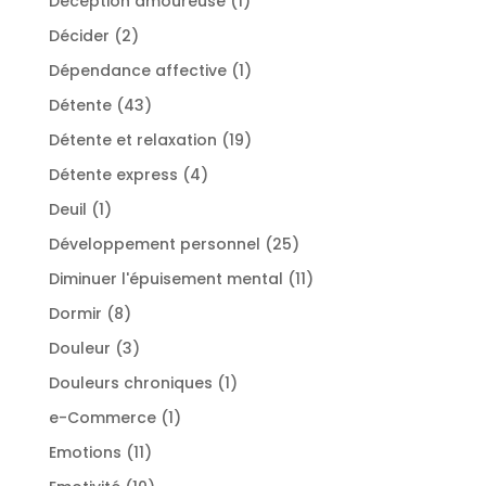
Déception amoureuse
1
produit
2
Décider
2
produits
1
Dépendance affective
1
produit
43
Détente
43
produits
19
Détente et relaxation
19
produits
4
Détente express
4
produits
1
Deuil
1
produit
25
Développement personnel
25
produits
11
Diminuer l'épuisement mental
11
produits
8
Dormir
8
produits
3
Douleur
3
produits
1
Douleurs chroniques
1
produit
1
e-Commerce
1
produit
11
Emotions
11
produits
10