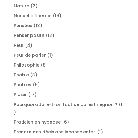
produits
2
Nature
2
produits
16
Nouvelle énergie
16
produits
13
Pensées
13
produits
13
Penser positif
13
produits
4
Peur
4
produits
1
Peur de parler
1
produit
8
Philosophie
8
produits
3
Phobie
3
produits
6
Phobies
6
produits
17
Plaisir
17
produits
Pourquoi adore-t-on tout ce qui est mignon ?
1
1
produit
6
Praticien en hypnose
6
produits
1
Prendre des décisions inconscientes
1