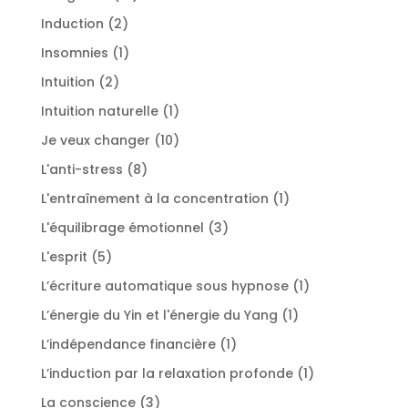
produits
2
Induction
2
produits
1
Insomnies
1
produit
2
Intuition
2
produits
1
Intuition naturelle
1
produit
10
Je veux changer
10
produits
8
L'anti-stress
8
produits
1
L'entraînement à la concentration
1
produit
3
L'équilibrage émotionnel
3
produits
5
L'esprit
5
produits
1
L’écriture automatique sous hypnose
1
produit
1
L’énergie du Yin et l'énergie du Yang
1
produit
1
L’indépendance financière
1
produit
1
L’induction par la relaxation profonde
1
produit
3
La conscience
3