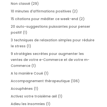
29
Non classé
29
produits
2
10 minutes d'affirmations positives
2
produits
2
15 citations pour méditer ce week-end
2
produits
20 auto-suggestions puissantes pour penser
1
positif
1
produit
3 techniques de relaxation simples pour réduire
1
le stress
1
produit
9 stratégies secrètes pour augmenter les
ventes de votre e-Commerce et de votre m-
1
Commerce
1
produit
1
A la manière Coué
1
produit
136
Accompagnement thérapeutique
136
produits
1
Acouphènes
1
produit
1
Activez votre troisième œil
1
produit
1
Adieu les insomnies
1