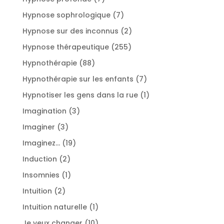
produits
7
Hypnose sophrologique
7
produits
2
Hypnose sur des inconnus
2
produits
255
Hypnose thérapeutique
255
produits
88
Hypnothérapie
88
produits
7
Hypnothérapie sur les enfants
7
produits
1
Hypnotiser les gens dans la rue
1
produit
3
Imagination
3
produits
3
Imaginer
3
produits
19
Imaginez...
19
produits
2
Induction
2
produits
1
Insomnies
1
produit
2
Intuition
2
produits
1
Intuition naturelle
1
produit
10
Je veux changer
10