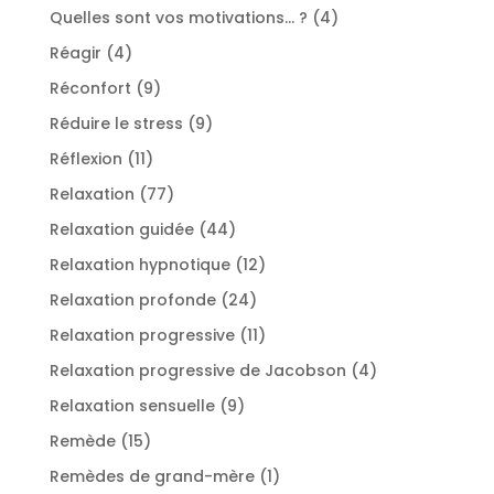
produits
4
Quelles sont vos motivations... ?
4
produits
4
Réagir
4
produits
9
Réconfort
9
produits
9
Réduire le stress
9
produits
11
Réflexion
11
produits
77
Relaxation
77
produits
44
Relaxation guidée
44
produits
12
Relaxation hypnotique
12
produits
24
Relaxation profonde
24
produits
11
Relaxation progressive
11
produits
4
Relaxation progressive de Jacobson
4
produits
9
Relaxation sensuelle
9
produits
15
Remède
15
produits
1
Remèdes de grand-mère
1