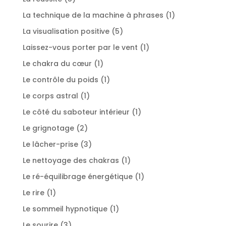
produits
1
La technique de la machine à phrases
1
produit
5
La visualisation positive
5
produits
1
Laissez-vous porter par le vent
1
produit
1
Le chakra du cœur
1
produit
1
Le contrôle du poids
1
produit
1
Le corps astral
1
produit
1
Le côté du saboteur intérieur
1
produit
2
Le grignotage
2
produits
3
Le lâcher-prise
3
produits
1
Le nettoyage des chakras
1
produit
1
Le ré-équilibrage énergétique
1
produit
1
Le rire
1
produit
1
Le sommeil hypnotique
1
produit
3
Le sourire
3