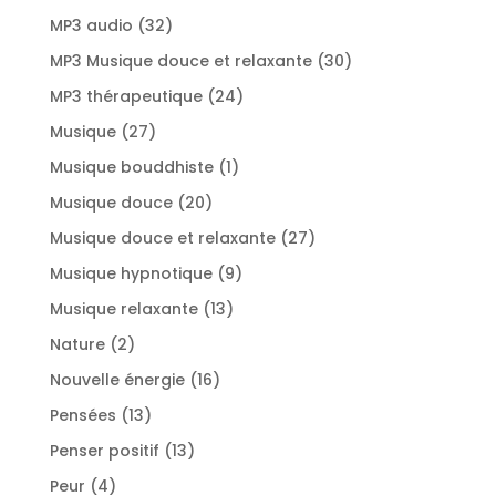
produits
32
MP3 audio
32
produits
30
MP3 Musique douce et relaxante
30
produits
24
MP3 thérapeutique
24
produits
27
Musique
27
produits
1
Musique bouddhiste
1
produit
20
Musique douce
20
produits
27
Musique douce et relaxante
27
produits
9
Musique hypnotique
9
produits
13
Musique relaxante
13
produits
2
Nature
2
produits
16
Nouvelle énergie
16
produits
13
Pensées
13
produits
13
Penser positif
13
produits
4
Peur
4