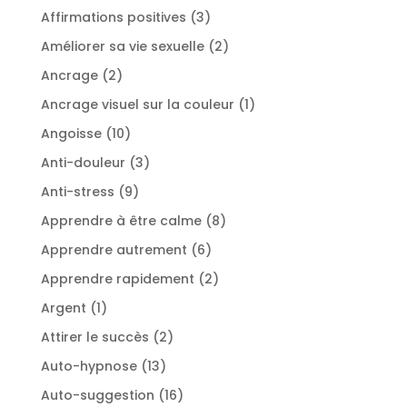
produit
3
Affirmations positives
3
produits
2
Améliorer sa vie sexuelle
2
produits
2
Ancrage
2
produits
1
Ancrage visuel sur la couleur
1
produit
10
Angoisse
10
produits
3
Anti-douleur
3
produits
9
Anti-stress
9
produits
8
Apprendre à être calme
8
produits
6
Apprendre autrement
6
produits
2
Apprendre rapidement
2
produits
1
Argent
1
produit
2
Attirer le succès
2
produits
13
Auto-hypnose
13
produits
16
Auto-suggestion
16