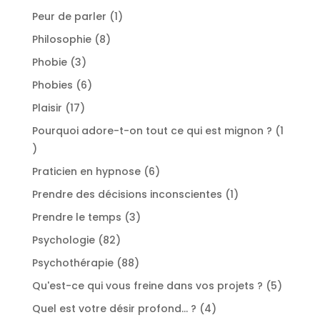
produits
1
Peur de parler
1
produit
8
Philosophie
8
produits
3
Phobie
3
produits
6
Phobies
6
produits
17
Plaisir
17
produits
Pourquoi adore-t-on tout ce qui est mignon ?
1
1
produit
6
Praticien en hypnose
6
produits
1
Prendre des décisions inconscientes
1
produit
3
Prendre le temps
3
produits
82
Psychologie
82
produits
88
Psychothérapie
88
produits
5
Qu'est-ce qui vous freine dans vos projets ?
5
produit
4
Quel est votre désir profond... ?
4