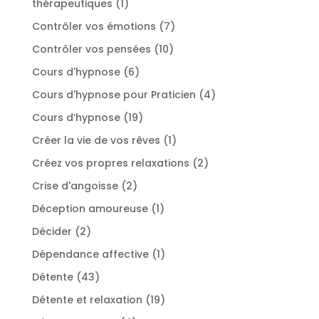
1
thérapeutiques
1
produit
7
Contrôler vos émotions
7
produits
10
Contrôler vos pensées
10
produits
6
Cours d'hypnose
6
produits
4
Cours d'hypnose pour Praticien
4
produits
19
Cours d’hypnose
19
produits
1
Créer la vie de vos rêves
1
produit
2
Créez vos propres relaxations
2
produits
2
Crise d'angoisse
2
produits
1
Déception amoureuse
1
produit
2
Décider
2
produits
1
Dépendance affective
1
produit
43
Détente
43
produits
19
Détente et relaxation
19
produits