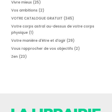
produits
25
Vivre mieux
25
produits
2
Vos ambitions
2
produits
345
VOTRE CATALOGUE GRATUIT
345
produits
Votre corps astral au-dessus de votre corps
1
physique
1
produit
29
Votre manière d'être et d'agir
29
produits
2
Vous rapprocher de vos objectifs
2
produits
23
Zen
23
produits