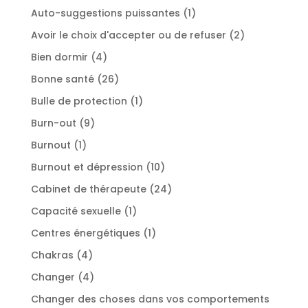
produits
1
Auto-suggestions puissantes
1
produit
2
Avoir le choix d'accepter ou de refuser
2
produits
4
Bien dormir
4
produits
26
Bonne santé
26
produits
1
Bulle de protection
1
produit
9
Burn-out
9
produits
1
Burnout
1
produit
10
Burnout et dépression
10
produits
24
Cabinet de thérapeute
24
produits
1
Capacité sexuelle
1
produit
1
Centres énergétiques
1
produit
4
Chakras
4
produits
4
Changer
4
produits
Changer des choses dans vos comportements