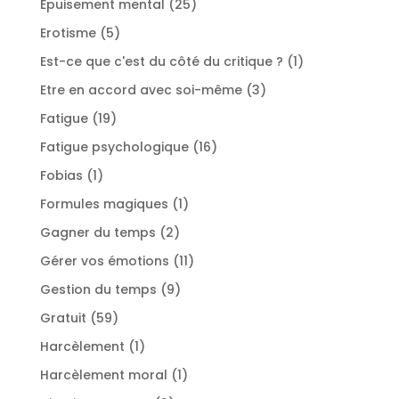
25
Epuisement mental
25
produits
5
Erotisme
5
produits
1
Est-ce que c'est du côté du critique ?
1
produit
3
Etre en accord avec soi-même
3
produits
19
Fatigue
19
produits
16
Fatigue psychologique
16
produits
1
Fobias
1
produit
1
Formules magiques
1
produit
2
Gagner du temps
2
produits
11
Gérer vos émotions
11
produits
9
Gestion du temps
9
produits
59
Gratuit
59
produits
1
Harcèlement
1
produit
1
Harcèlement moral
1
produit