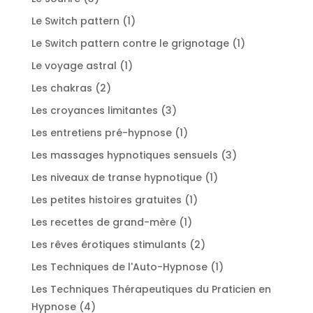
produits
1
Le Switch pattern
1
produit
1
Le Switch pattern contre le grignotage
1
produit
1
Le voyage astral
1
produit
2
Les chakras
2
produits
3
Les croyances limitantes
3
produits
1
Les entretiens pré-hypnose
1
produit
3
Les massages hypnotiques sensuels
3
produits
1
Les niveaux de transe hypnotique
1
produit
1
Les petites histoires gratuites
1
produit
1
Les recettes de grand-mère
1
produit
2
Les rêves érotiques stimulants
2
produits
1
Les Techniques de l'Auto-Hypnose
1
produit
Les Techniques Thérapeutiques du Praticien en
4
Hypnose
4