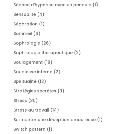
produits
1
Séance d'hypnose avec un pendule
1
produit
4
Sensualité
4
produits
1
Séparation
1
produit
4
Sommeil
4
produits
26
Sophrologie
26
produits
2
Sophrologie thérapeutique
2
produits
19
Soulagement
19
produits
2
Souplesse interne
2
produits
13
Spiritualité
13
produits
3
Stratégies secrètes
3
produits
30
Stress
30
produits
14
Stress au travail
14
produits
1
Surmonter une déception amoureuse
1
produit
1
Switch pattern
1