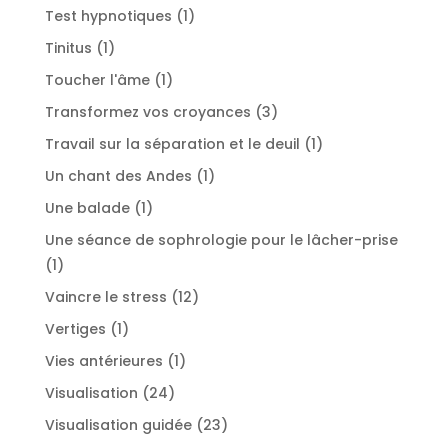
produit
1
Test hypnotiques
1
produit
1
Tinitus
1
produit
1
Toucher l'âme
1
produit
3
Transformez vos croyances
3
produits
1
Travail sur la séparation et le deuil
1
produit
1
Un chant des Andes
1
produit
1
Une balade
1
produit
Une séance de sophrologie pour le lâcher-prise
1
1
produit
12
Vaincre le stress
12
produits
1
Vertiges
1
produit
1
Vies antérieures
1
produit
24
Visualisation
24
produits
23
Visualisation guidée
23