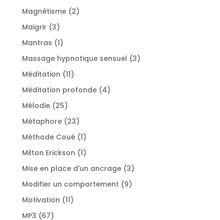
produits
2
Magnétisme
2
produits
3
Maigrir
3
produits
1
Mantras
1
produit
3
Massage hypnotique sensuel
3
produits
11
Méditation
11
produits
4
Méditation profonde
4
produits
25
Mélodie
25
produits
23
Métaphore
23
produits
1
Méthode Coué
1
produit
1
Milton Erickson
1
produit
3
Mise en place d'un ancrage
3
produits
9
Modifier un comportement
9
produits
11
Motivation
11
produits
67
MP3
67