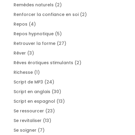
produit
2
Remèdes naturels
2
produits
2
Renforcer la confiance en soi
2
produits
4
Repos
4
produits
5
Repos hypnotique
5
produits
27
Retrouver la forme
27
produits
3
Rêver
3
produits
2
Rêves érotiques stimulants
2
produits
1
Richesse
1
produit
24
Script de MP3
24
produits
30
Script en anglais
30
produits
13
Script en espagnol
13
produits
23
Se ressourcer
23
produits
13
Se revitaliser
13
produits
7
Se soigner
7