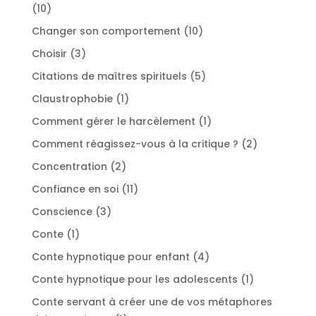
10
10
produits
10
Changer son comportement
10
produits
3
Choisir
3
produits
5
Citations de maîtres spirituels
5
produits
1
Claustrophobie
1
produit
1
Comment gérer le harcèlement
1
produit
2
Comment réagissez-vous à la critique ?
2
produits
2
Concentration
2
produits
11
Confiance en soi
11
produits
3
Conscience
3
produits
1
Conte
1
produit
4
Conte hypnotique pour enfant
4
produits
1
Conte hypnotique pour les adolescents
1
produit
Conte servant à créer une de vos métaphores