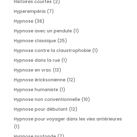
2
Histoires courtes
2
produits
7
Hyperempéria
7
produits
36
Hypnose
36
produits
1
Hypnose avec un pendule
1
produit
25
Hypnose classique
25
produits
1
Hypnose contre la claustrophobie
1
produit
1
Hypnose dans la rue
1
produit
13
Hypnose en vrac
13
produits
12
Hypnose éricksonienne
12
produits
1
Hypnose humaniste
1
produit
10
Hypnose non conventionnelle
10
produits
12
Hypnose pour débutant
12
produits
Hypnose pour voyager dans les vies antérieures
1
1
produit
7
Hypnose profonde
7