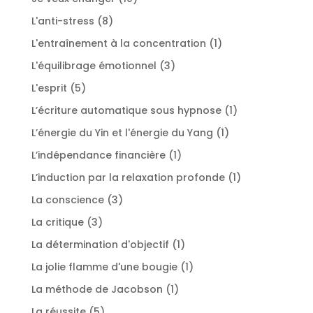
produits
8
L'anti-stress
8
produits
1
L'entraînement à la concentration
1
produit
3
L'équilibrage émotionnel
3
produits
5
L'esprit
5
produits
1
L’écriture automatique sous hypnose
1
produit
1
L’énergie du Yin et l'énergie du Yang
1
produit
1
L’indépendance financière
1
produit
1
L’induction par la relaxation profonde
1
produit
3
La conscience
3
produits
3
La critique
3
produits
1
La détermination d'objectif
1
produit
1
La jolie flamme d'une bougie
1
produit
1
La méthode de Jacobson
1
produit
5
La réussite
5