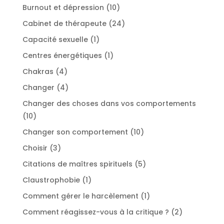
produit
10
Burnout et dépression
10
produits
24
Cabinet de thérapeute
24
produits
1
Capacité sexuelle
1
produit
1
Centres énergétiques
1
produit
4
Chakras
4
produits
4
Changer
4
produits
Changer des choses dans vos comportements
10
10
produits
10
Changer son comportement
10
produits
3
Choisir
3
produits
5
Citations de maîtres spirituels
5
produits
1
Claustrophobie
1
produit
1
Comment gérer le harcèlement
1
produit
2
Comment réagissez-vous à la critique ?
2
produits