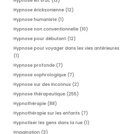
Hypnose en vrac
13
produits
12
Hypnose éricksonienne
12
produits
1
Hypnose humaniste
1
produit
10
Hypnose non conventionnelle
10
produits
12
Hypnose pour débutant
12
produits
Hypnose pour voyager dans les vies antérieures
1
1
produit
7
Hypnose profonde
7
produits
7
Hypnose sophrologique
7
produits
2
Hypnose sur des inconnus
2
produits
255
Hypnose thérapeutique
255
produits
88
Hypnothérapie
88
produits
7
Hypnothérapie sur les enfants
7
produits
1
Hypnotiser les gens dans la rue
1
produit
3
Imagination
3