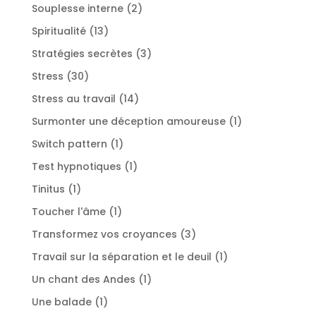
produits
2
Souplesse interne
2
produits
13
Spiritualité
13
produits
3
Stratégies secrètes
3
produits
30
Stress
30
produits
14
Stress au travail
14
produits
1
Surmonter une déception amoureuse
1
produit
1
Switch pattern
1
produit
1
Test hypnotiques
1
produit
1
Tinitus
1
produit
1
Toucher l'âme
1
produit
3
Transformez vos croyances
3
produits
1
Travail sur la séparation et le deuil
1
produit
1
Un chant des Andes
1
produit
1
Une balade
1