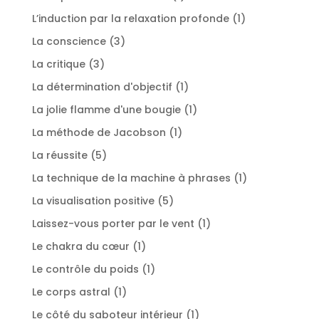
produit
1
L’induction par la relaxation profonde
1
produit
3
La conscience
3
produits
3
La critique
3
produits
1
La détermination d'objectif
1
produit
1
La jolie flamme d'une bougie
1
produit
1
La méthode de Jacobson
1
produit
5
La réussite
5
produits
1
La technique de la machine à phrases
1
produit
5
La visualisation positive
5
produits
1
Laissez-vous porter par le vent
1
produit
1
Le chakra du cœur
1
produit
1
Le contrôle du poids
1
produit
1
Le corps astral
1
produit
1
Le côté du saboteur intérieur
1