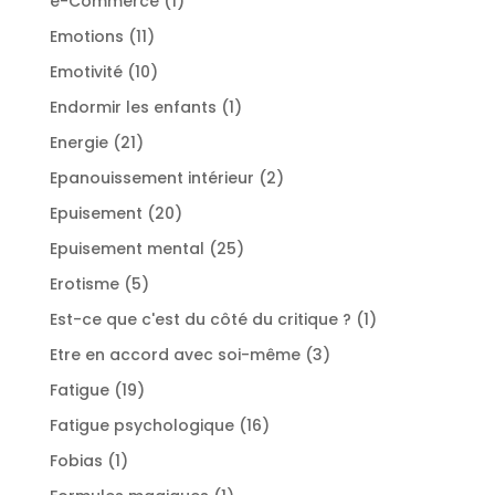
e-Commerce
1
produit
11
Emotions
11
produits
10
Emotivité
10
produits
1
Endormir les enfants
1
produit
21
Energie
21
produits
2
Epanouissement intérieur
2
produits
20
Epuisement
20
produits
25
Epuisement mental
25
produits
5
Erotisme
5
produits
1
Est-ce que c'est du côté du critique ?
1
produit
3
Etre en accord avec soi-même
3
produits
19
Fatigue
19
produits
16
Fatigue psychologique
16
produits
1
Fobias
1
produit
1