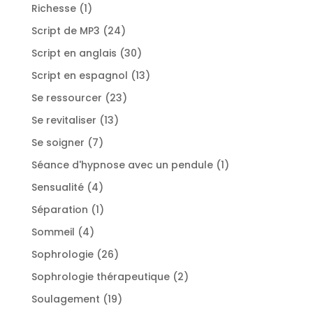
produits
1
Richesse
1
produit
24
Script de MP3
24
produits
30
Script en anglais
30
produits
13
Script en espagnol
13
produits
23
Se ressourcer
23
produits
13
Se revitaliser
13
produits
7
Se soigner
7
produits
1
Séance d'hypnose avec un pendule
1
produit
4
Sensualité
4
produits
1
Séparation
1
produit
4
Sommeil
4
produits
26
Sophrologie
26
produits
2
Sophrologie thérapeutique
2
produits
19
Soulagement
19