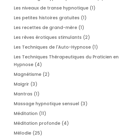
produits
1
Les niveaux de transe hypnotique
1
produit
1
Les petites histoires gratuites
1
produit
1
Les recettes de grand-mère
1
produit
2
Les rêves érotiques stimulants
2
produits
1
Les Techniques de l'Auto-Hypnose
1
produit
Les Techniques Thérapeutiques du Praticien en
4
Hypnose
4
produits
2
Magnétisme
2
produits
3
Maigrir
3
produits
1
Mantras
1
produit
3
Massage hypnotique sensuel
3
produits
11
Méditation
11
produits
4
Méditation profonde
4
produits
25
Mélodie
25