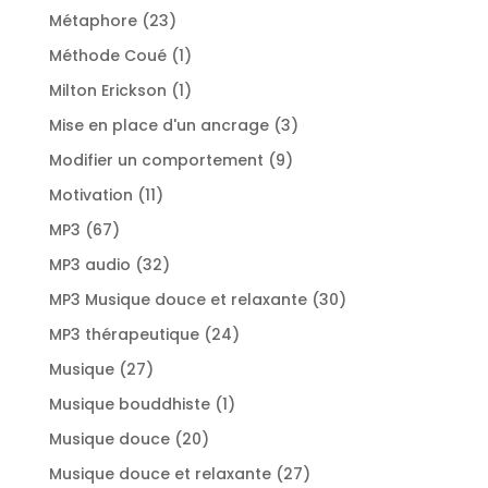
produits
23
Métaphore
23
produits
1
Méthode Coué
1
produit
1
Milton Erickson
1
produit
3
Mise en place d'un ancrage
3
produits
9
Modifier un comportement
9
produits
11
Motivation
11
produits
67
MP3
67
produits
32
MP3 audio
32
produits
30
MP3 Musique douce et relaxante
30
produits
24
MP3 thérapeutique
24
produits
27
Musique
27
produits
1
Musique bouddhiste
1
produit
20
Musique douce
20
produits
27
Musique douce et relaxante
27