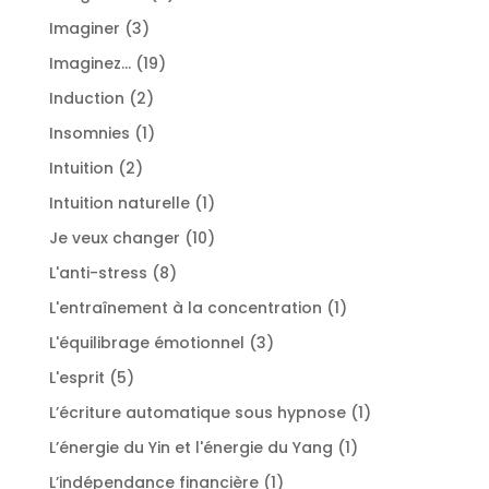
produits
3
Imaginer
3
produits
19
Imaginez...
19
produits
2
Induction
2
produits
1
Insomnies
1
produit
2
Intuition
2
produits
1
Intuition naturelle
1
produit
10
Je veux changer
10
produits
8
L'anti-stress
8
produits
1
L'entraînement à la concentration
1
produit
3
L'équilibrage émotionnel
3
produits
5
L'esprit
5
produits
1
L’écriture automatique sous hypnose
1
produit
1
L’énergie du Yin et l'énergie du Yang
1
produit
1
L’indépendance financière
1