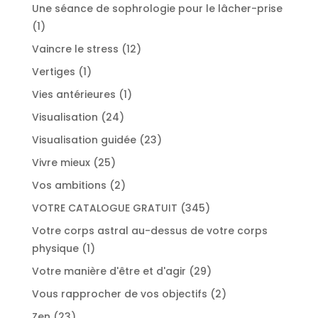
produit
Une séance de sophrologie pour le lâcher-prise
1
1
produit
12
Vaincre le stress
12
produits
1
Vertiges
1
produit
1
Vies antérieures
1
produit
24
Visualisation
24
produits
23
Visualisation guidée
23
produits
25
Vivre mieux
25
produits
2
Vos ambitions
2
produits
345
VOTRE CATALOGUE GRATUIT
345
produits
Votre corps astral au-dessus de votre corps
1
physique
1
produit
29
Votre manière d'être et d'agir
29
produits
2
Vous rapprocher de vos objectifs
2
produits
23
Zen
23