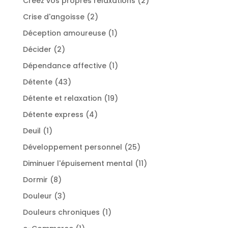
Créez vos propres relaxations
2
produits
2
Crise d'angoisse
2
produits
1
Déception amoureuse
1
produit
2
Décider
2
produits
1
Dépendance affective
1
produit
43
Détente
43
produits
19
Détente et relaxation
19
produits
4
Détente express
4
produits
1
Deuil
1
produit
25
Développement personnel
25
produits
11
Diminuer l'épuisement mental
11
produits
8
Dormir
8
produits
3
Douleur
3
produits
1
Douleurs chroniques
1
produit
1