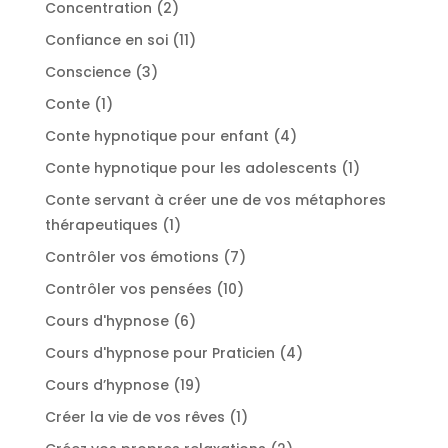
2
Concentration
2
produits
11
Confiance en soi
11
produits
3
Conscience
3
produits
1
Conte
1
produit
4
Conte hypnotique pour enfant
4
produits
1
Conte hypnotique pour les adolescents
1
produit
Conte servant à créer une de vos métaphores
1
thérapeutiques
1
produit
7
Contrôler vos émotions
7
produits
10
Contrôler vos pensées
10
produits
6
Cours d'hypnose
6
produits
4
Cours d'hypnose pour Praticien
4
produits
19
Cours d’hypnose
19
produits
1
Créer la vie de vos rêves
1
produit
2