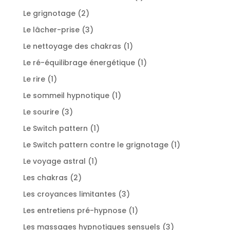
produit
2
Le grignotage
2
produits
3
Le lâcher-prise
3
produits
1
Le nettoyage des chakras
1
produit
1
Le ré-équilibrage énergétique
1
produit
1
Le rire
1
produit
1
Le sommeil hypnotique
1
produit
3
Le sourire
3
produits
1
Le Switch pattern
1
produit
1
Le Switch pattern contre le grignotage
1
produit
1
Le voyage astral
1
produit
2
Les chakras
2
produits
3
Les croyances limitantes
3
produits
1
Les entretiens pré-hypnose
1
produit
3
Les massages hypnotiques sensuels
3