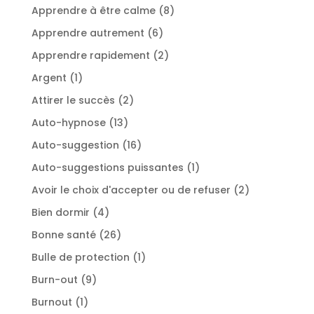
produits
8
Apprendre à être calme
8
produits
6
Apprendre autrement
6
produits
2
Apprendre rapidement
2
produits
1
Argent
1
produit
2
Attirer le succès
2
produits
13
Auto-hypnose
13
produits
16
Auto-suggestion
16
produits
1
Auto-suggestions puissantes
1
produit
2
Avoir le choix d'accepter ou de refuser
2
produits
4
Bien dormir
4
produits
26
Bonne santé
26
produits
1
Bulle de protection
1
produit
9
Burn-out
9
produits
1
Burnout
1