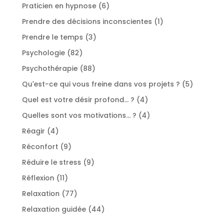
produit
6
Praticien en hypnose
6
produits
1
Prendre des décisions inconscientes
1
produit
3
Prendre le temps
3
produits
82
Psychologie
82
produits
88
Psychothérapie
88
produits
5
Qu'est-ce qui vous freine dans vos projets ?
5
produit
4
Quel est votre désir profond... ?
4
produits
4
Quelles sont vos motivations... ?
4
produits
4
Réagir
4
produits
9
Réconfort
9
produits
9
Réduire le stress
9
produits
11
Réflexion
11
produits
77
Relaxation
77
produits
44
Relaxation guidée
44