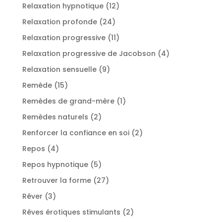
produits
12
Relaxation hypnotique
12
produits
24
Relaxation profonde
24
produits
11
Relaxation progressive
11
produits
4
Relaxation progressive de Jacobson
4
produits
9
Relaxation sensuelle
9
produits
15
Remède
15
produits
1
Remèdes de grand-mère
1
produit
2
Remèdes naturels
2
produits
2
Renforcer la confiance en soi
2
produits
4
Repos
4
produits
5
Repos hypnotique
5
produits
27
Retrouver la forme
27
produits
3
Rêver
3
produits
2
Rêves érotiques stimulants
2