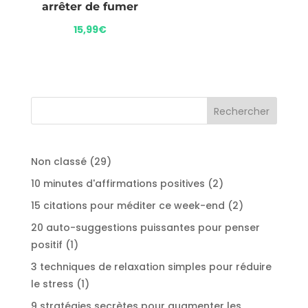
arrêter de fumer
15,99
€
29
Non classé
29
produits
2
10 minutes d'affirmations positives
2
produits
2
15 citations pour méditer ce week-end
2
produits
20 auto-suggestions puissantes pour penser
1
positif
1
produit
3 techniques de relaxation simples pour réduire
1
le stress
1
produit
9 stratégies secrètes pour augmenter les