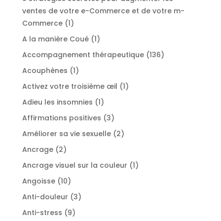
ventes de votre e-Commerce et de votre m-
1
Commerce
1
produit
1
A la manière Coué
1
produit
136
Accompagnement thérapeutique
136
produits
1
Acouphènes
1
produit
1
Activez votre troisième œil
1
produit
1
Adieu les insomnies
1
produit
3
Affirmations positives
3
produits
2
Améliorer sa vie sexuelle
2
produits
2
Ancrage
2
produits
1
Ancrage visuel sur la couleur
1
produit
10
Angoisse
10
produits
3
Anti-douleur
3
produits
9
Anti-stress
9