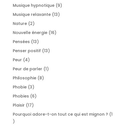
produits
9
Musique hypnotique
9
produits
13
Musique relaxante
13
produits
2
Nature
2
produits
16
Nouvelle énergie
16
produits
13
Pensées
13
produits
13
Penser positif
13
produits
4
Peur
4
produits
1
Peur de parler
1
produit
8
Philosophie
8
produits
3
Phobie
3
produits
6
Phobies
6
produits
17
Plaisir
17
produits
Pourquoi adore-t-on tout ce qui est mignon ?
1
1