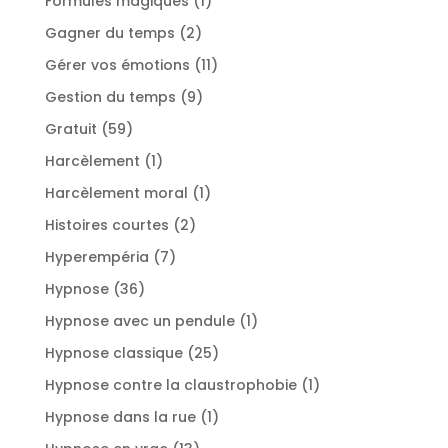
Formules magiques
1
produit
2
Gagner du temps
2
produits
11
Gérer vos émotions
11
produits
9
Gestion du temps
9
produits
59
Gratuit
59
produits
1
Harcèlement
1
produit
1
Harcèlement moral
1
produit
2
Histoires courtes
2
produits
7
Hyperempéria
7
produits
36
Hypnose
36
produits
1
Hypnose avec un pendule
1
produit
25
Hypnose classique
25
produits
1
Hypnose contre la claustrophobie
1
produit
1
Hypnose dans la rue
1
produit
13