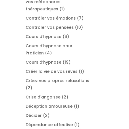
vos métaphores
1
thérapeutiques
1
produit
7
Contrôler vos émotions
7
produits
10
Contrôler vos pensées
10
produits
6
Cours d'hypnose
6
produits
Cours d'hypnose pour
4
Praticien
4
produits
19
Cours d’hypnose
19
produits
1
Créer la vie de vos rêves
1
produit
Créez vos propres relaxations
2
2
produits
2
Crise d'angoisse
2
produits
1
Déception amoureuse
1
produit
2
Décider
2
produits
1
Dépendance affective
1