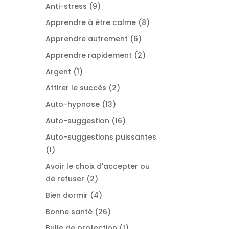
produits
9
Anti-stress
9
produits
8
Apprendre à être calme
8
produits
6
Apprendre autrement
6
produits
2
Apprendre rapidement
2
produits
1
Argent
1
produit
2
Attirer le succès
2
produits
13
Auto-hypnose
13
produits
16
Auto-suggestion
16
produits
Auto-suggestions puissantes
1
1
produit
Avoir le choix d'accepter ou
2
de refuser
2
produits
4
Bien dormir
4
produits
26
Bonne santé
26
produits
1
Bulle de protection
1