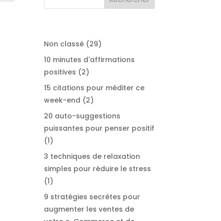
29
Non classé
29
produits
10 minutes d'affirmations
2
positives
2
produits
15 citations pour méditer ce
2
week-end
2
produits
20 auto-suggestions
puissantes pour penser positif
1
1
produit
3 techniques de relaxation
simples pour réduire le stress
1
1
produit
9 stratégies secrètes pour
augmenter les ventes de