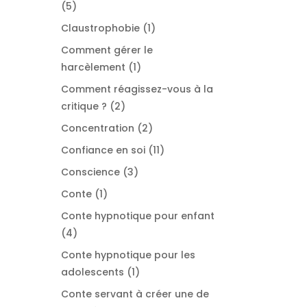
5
5
produits
1
Claustrophobie
1
produit
Comment gérer le
1
harcèlement
1
produit
Comment réagissez-vous à la
2
critique ?
2
produits
2
Concentration
2
produits
11
Confiance en soi
11
produits
3
Conscience
3
produits
1
Conte
1
produit
Conte hypnotique pour enfant
4
4
produits
Conte hypnotique pour les
1
adolescents
1
produit
Conte servant à créer une de