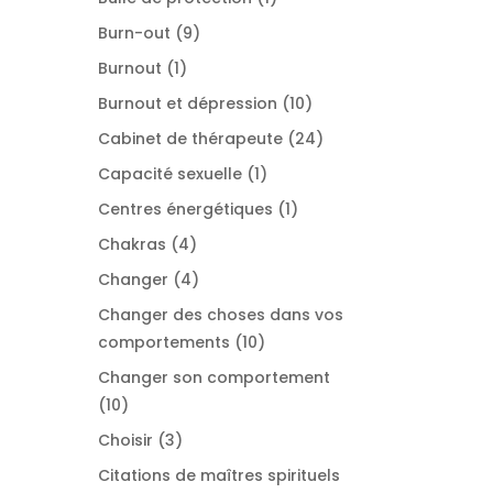
produit
9
Burn-out
9
produits
1
Burnout
1
produit
10
Burnout et dépression
10
produits
24
Cabinet de thérapeute
24
produits
1
Capacité sexuelle
1
produit
1
Centres énergétiques
1
produit
4
Chakras
4
produits
4
Changer
4
produits
Changer des choses dans vos
10
comportements
10
produits
Changer son comportement
10
10
produits
3
Choisir
3
produits
Citations de maîtres spirituels