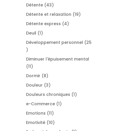
produit
43
Détente
43
produits
19
Détente et relaxation
19
produits
4
Détente express
4
produits
1
Deuil
1
produit
Développement personnel
25
25
produits
Diminuer l'épuisement mental
11
11
produits
8
Dormir
8
produits
3
Douleur
3
produits
1
Douleurs chroniques
1
produit
1
e-Commerce
1
produit
11
Emotions
11
produits
10
Emotivité
10
produits