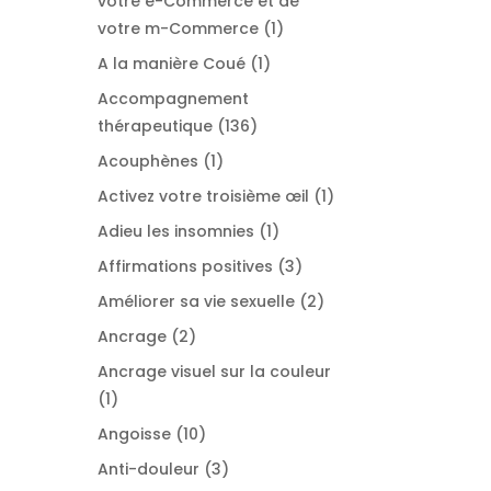
votre e-Commerce et de
1
votre m-Commerce
1
produit
1
A la manière Coué
1
produit
Accompagnement
136
thérapeutique
136
produits
1
Acouphènes
1
produit
1
Activez votre troisième œil
1
produit
1
Adieu les insomnies
1
produit
3
Affirmations positives
3
produits
2
Améliorer sa vie sexuelle
2
produits
2
Ancrage
2
produits
Ancrage visuel sur la couleur
1
1
produit
10
Angoisse
10
produits
3
Anti-douleur
3